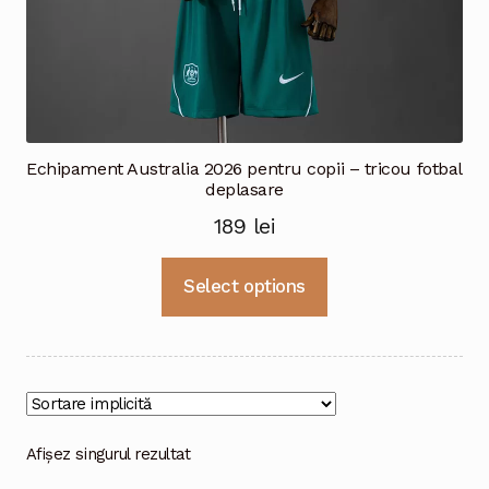
Echipament Australia 2026 pentru copii – tricou fotbal
deplasare
189
lei
Acest
Select options
produs
are
mai
multe
variații.
Opțiunile
Afișez singurul rezultat
pot