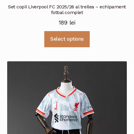
Set copii Liverpool FC 2025/26 al treilea – echipament
fotbal complet
189
lei
Acest
Select options
produs
are
mai
multe
variații.
Opțiunile
pot
fi
alese
în
pagina
produsului.