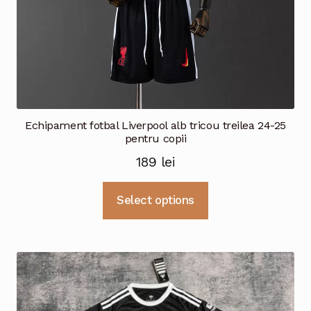
Echipament fotbal Liverpool alb tricou treilea 24-25
pentru copii
189
lei
Acest
Select options
produs
are
mai
multe
variații.
Opțiunile