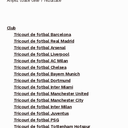
Afișez toate cele 7 rezultate
pot
fi
alese
Club
în
Tricouri de fotbal Barcelona
pagina
Tricouri de fotbal Real Madrid
produsului.
Tricouri de fotbal Arsenal
Tricouri de fotbal Liverpool
Tricouri de fotbal AC Milan
Tricouri de fotbal Chelsea
Tricouri de fotbal Bayern Munich
Tricouri de fotbal Dortmund
Tricouri de fotbal Inter Miami
Tricouri de fotbal Manchester United
Tricouri de fotbal Manchester City
Tricouri de fotbal Inter Milan
Tricouri de fotbal Juventus
Tricouri de fotbal PSG
Tricouri de fotbal Tottenham Hotspur