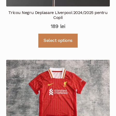
Tricou Negru Deplasare Liverpool 2024/2025 pentru
Copii
189
lei
Acest
Select options
produs
are
mai
multe
variații.
Opțiunile
pot
fi
alese
în
pagina