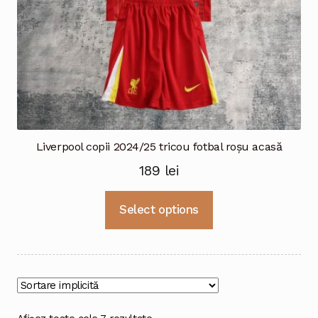
produsului.
Liverpool copii 2024/25 tricou fotbal roșu acasă
189
lei
Acest
Select options
produs
are
mai
multe
variații.
Opțiunile