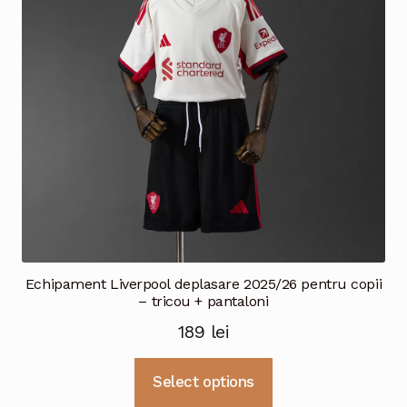
fi
alese
în
pagina
produsului.
Echipament Liverpool deplasare 2025/26 pentru copii
– tricou + pantaloni
189
lei
Acest
Select options
produs