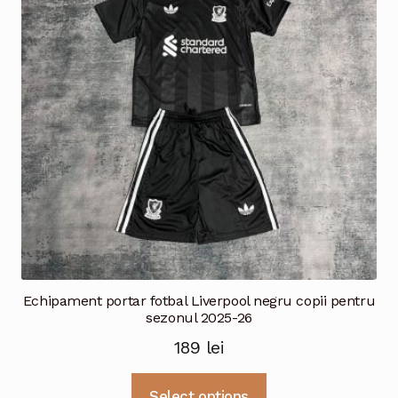
pot
fi
alese
în
pagina
produsului.
Echipament portar fotbal Liverpool negru copii pentru
sezonul 2025-26
189
lei
Acest
Select options