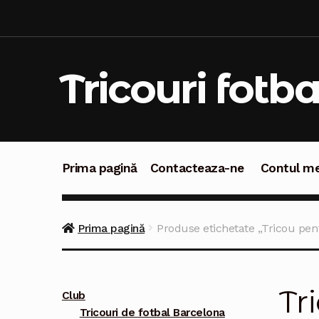
Sari
Sari
la
la
navigare
conținut
Tricouri fotba
Prima pagină
Contacteaza-ne
Contul m
Prima pagină
Contacteaza-ne
Contul meu
C
Prima pagină
Produse etichetate „Tricou pent
Tr
Club
Tricouri de fotbal Barcelona