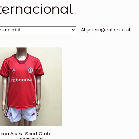
ternacional
Afișez singurul rezultat
icou Acasa Sport Club