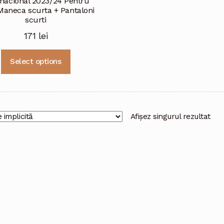
rnacional 2023/24 Pentru
Maneca scurta + Pantaloni
scurti
171
lei
Acest
Select options
produs
are
mai
multe
variații.
Afișez singurul rezultat
Opțiunile
pot
fi
alese
în
pagina
produsului.