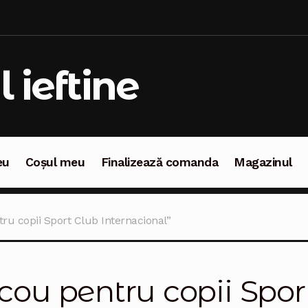
l ieftine
eu
Coșul meu
Finalizează comanda
Magazinul
oșul meu
Finalizează comanda
Magazinul
ru copii Sport Club Internacional”
icou pentru copii Spor