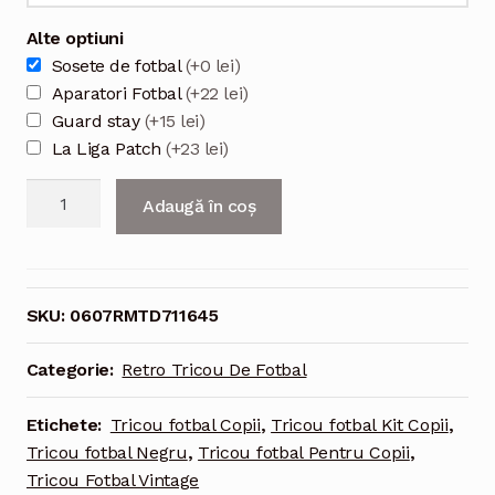
Alte optiuni
Sosete de fotbal
(+0 lei)
Aparatori Fotbal
(+22 lei)
Guard stay
(+15 lei)
La Liga Patch
(+23 lei)
Cantitate
Adaugă în coș
06/07
Real
Madrid
Tricou
SKU:
0607RMTD711645
Deplasare
Pentru
Categorie:
Retro Tricou De Fotbal
Copii
Negru
Etichete:
Tricou fotbal Copii
,
Tricou fotbal Kit Copii
,
Tricou fotbal Negru
,
Tricou fotbal Pentru Copii
,
Tricou Fotbal Vintage