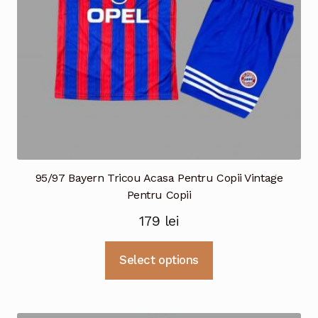
în
pagina
produsului.
95/97 Bayern Tricou Acasa Pentru Copii Vintage
Pentru Copii
179
lei
Acest
Select options
produs
are
mai