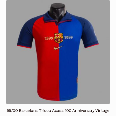
multe
variații.
Opțiunile
pot
fi
alese
în
pagina
produsului.
99/00 Barcelona Tricou Acasa 100 Anniversary Vintage