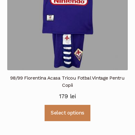
în
pagina
produsului.
98/99 Fiorentina Acasa Tricou Fotbal Vintage Pentru
Copii
179
lei
Acest
Select options
produs
are
mai