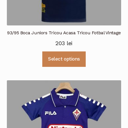
93/95 Boca Juniors Tricou Acasa Tricou Fotbal Vintage
203
lei
Acest
Select options
produs
are
mai
multe
variații.
Opțiunile
pot
fi
alese