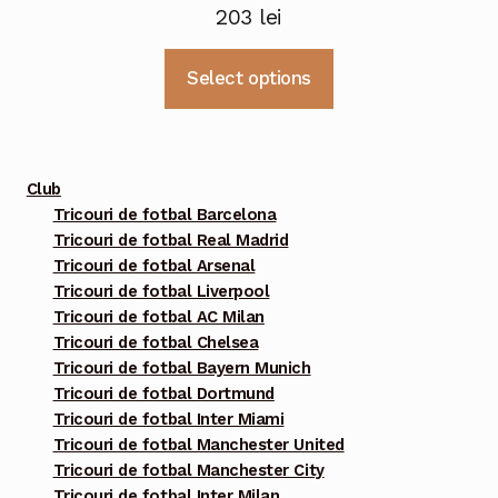
203
lei
Acest
Select options
produs
are
mai
multe
Club
variații.
Tricouri de fotbal Barcelona
Tricouri de fotbal Real Madrid
Opțiunile
Tricouri de fotbal Arsenal
pot
Tricouri de fotbal Liverpool
fi
Tricouri de fotbal AC Milan
alese
Tricouri de fotbal Chelsea
în
Tricouri de fotbal Bayern Munich
pagina
Tricouri de fotbal Dortmund
Tricouri de fotbal Inter Miami
produsului.
Tricouri de fotbal Manchester United
Tricouri de fotbal Manchester City
Tricouri de fotbal Inter Milan