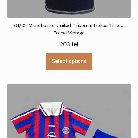
01/02 Manchester United Tricou al treilea Tricou
Fotbal Vintage
203
lei
Acest
Select options
produs
are
mai
multe
variații.
Opțiunile
pot
fi
alese