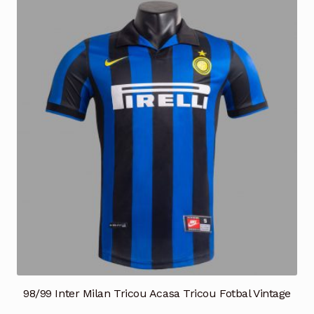
multe
variații.
Opțiunile
pot
fi
alese
în
pagina
produsului.
98/99 Inter Milan Tricou Acasa Tricou Fotbal Vintage