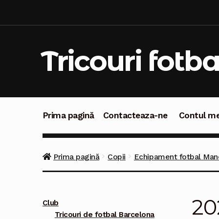
Sari
Sari
la
la
navigare
conținut
Tricouri fotba
Prima pagină
Contacteaza-ne
Contul m
Prima pagină
Contacteaza-ne
Contul meu
C
Prima pagină
Copii
Echipament fotbal Manc
20
Club
Tricouri de fotbal Barcelona