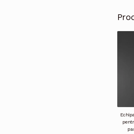
Pro
Echip
pentr
pa