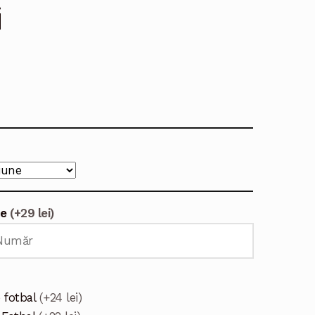
i
te
(+29 lei)
 fotbal
(+24 lei)