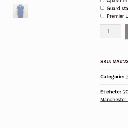
Aparatori
Guard st
Premier 
Cantitate
2022/2023
Manchester
City
Chinesse
SKU:
MA#23
New
Year
Categorie:
Editare
Pentru
Etichete:
20
Copii
Manchester 