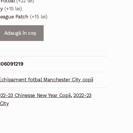
 Fotbal
(+22 lei)
ay
(+15 lei)
League Patch
(+15 lei)
Adaugă în coș
06091219
Echipament fotbal Manchester City copii
22-23 Chinesse New Year Copii
,
2022-23
City