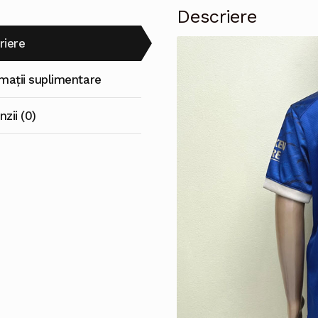
Descriere
riere
rmații suplimentare
zii (0)