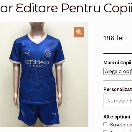
ar Editare Pentru Copi
186
lei
🔍
Marimi Copii
Personaliza
Alte optiuni
Sosete de