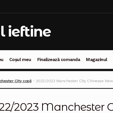
l ieftine
eu
Coșul meu
Finalizează comanda
Magazinul
oșul meu
Finalizează comanda
Magazinul
hester City copii
2022/2023 Manchester City Chinesse New 
22/2023 Manchester C