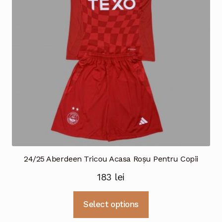
fi
alese
în
pagina
produsului.
24/25 Aberdeen Tricou Acasa Roșu Pentru Copii
183
lei
Acest
Select options
produs