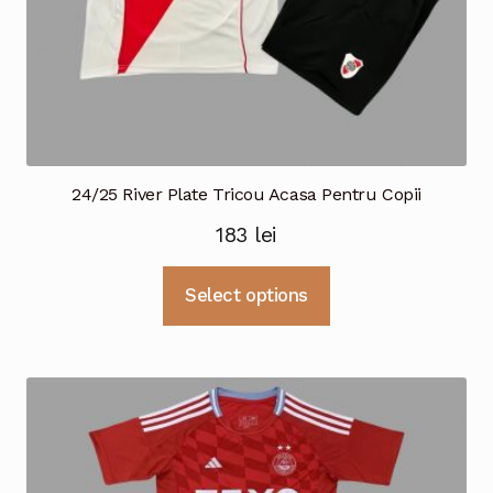
24/25 River Plate Tricou Acasa Pentru Copii
183
lei
Acest
Select options
produs
are
mai
multe
variații.
Opțiunile
pot