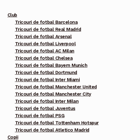
mai
multe
Club
variații.
Tricouri de fotbal Barcelona
Tricouri de fotbal Real Madrid
Opțiunile
Tricouri de fotbal Arsenal
pot
Tricouri de fotbal Liverpool
fi
Tricouri de fotbal AC Milan
alese
Tricouri de fotbal Chelsea
în
Tricouri de fotbal Bayern Munich
pagina
Tricouri de fotbal Dortmund
Tricouri de fotbal Inter Miami
produsului.
Tricouri de fotbal Manchester United
Tricouri de fotbal Manchester City
Tricouri de fotbal Inter Milan
Tricouri de fotbal Juventus
Tricouri de fotbal PSG
Tricouri de fotbal Tottenham Hotspur
Tricouri de fotbal Atletico Madrid
Copii