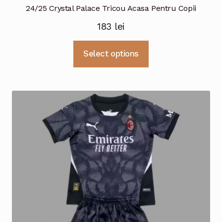
24/25 Crystal Palace Tricou Acasa Pentru Copii
183
lei
Acest
Select options
produs
are
mai
multe
variații.
Opțiunile
pot
fi
alese
în
pagina
produsului.