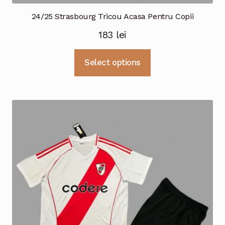
24/25 Strasbourg Tricou Acasa Pentru Copii
183
lei
Acest
Select options
produs
are
mai
multe
variații.
Opțiunile
pot
fi
alese
în
pagina
produsului.