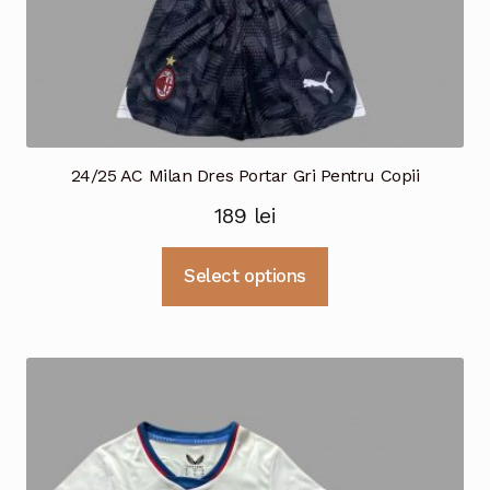
24/25 AC Milan Dres Portar Gri Pentru Copii
189
lei
Acest
Select options
produs
are
mai
multe
variații.
Opțiunile
pot