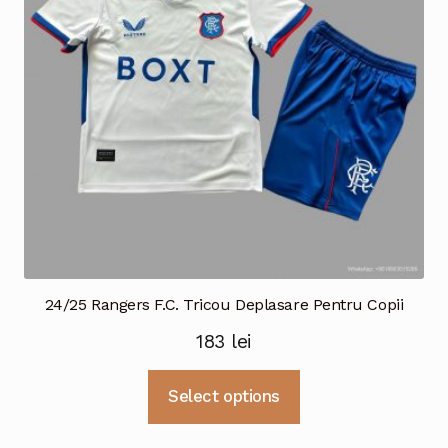
fi
alese
în
pagina
produsului.
24/25 Rangers F.C. Tricou Deplasare Pentru Copii
183
lei
Acest
Select options
produs
are