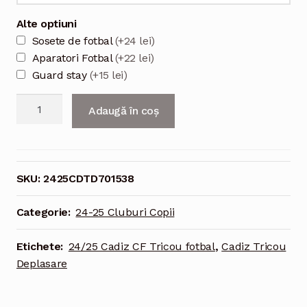
Alte optiuni
Sosete de fotbal
(+24 lei)
Aparatori Fotbal
(+22 lei)
Guard stay
(+15 lei)
Cantitate
Adaugă în coș
24/25
Cadiz
CF
Tricou
SKU:
2425CDTD701538
Deplasare
Pentru
Categorie:
24-25 Cluburi Copii
Copii
Etichete:
24/25 Cadiz CF Tricou fotbal
,
Cadiz Tricou
Deplasare