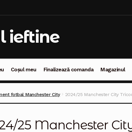
l ieftine
eu
Coșul meu
Finalizează comanda
Magazinul
oșul meu
Finalizează comanda
Magazinul
ent fotbal Manchester City
2024/25 Manchester City Trico
24/25 Manchester City