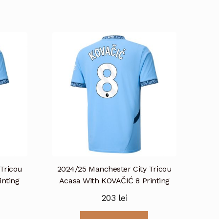
Tricou
2024/25 Manchester City Tricou
nting
Acasa With KOVAČIĆ 8 Printing
203
lei
Acest
Acest