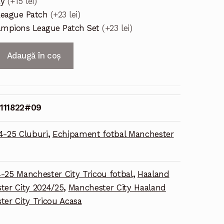
ay
(+15 lei)
League Patch
(+23 lei)
mpions League Patch Set
(+23 lei)
Adaugă în coș
111822#09
4-25 Cluburi
,
Echipament fotbal Manchester
-25 Manchester City Tricou fotbal
,
Haaland
ter City 2024/25
,
Manchester City Haaland
er City Tricou Acasa