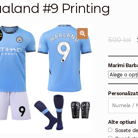
aland #9 Printing
C
500
lei
🔍
Marimi Barb
Personaliza
Alte optiuni
Sosete de