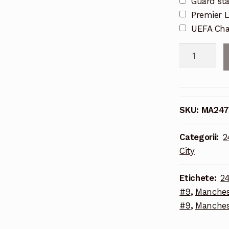
Guard st
Premier 
UEFA Cha
Cantitate
2024/25
Manchester
City
Tricou
SKU:
MA247
Acasa
Haaland
Categorii:
2
#9
City
Printing
Etichete:
24
#9
,
Manches
#9
,
Manchest