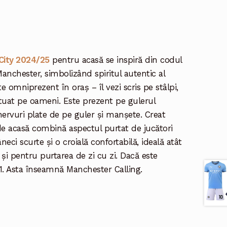
City 2024/25
pentru acasă se inspiră din codul
anchester, simbolizând spiritul autentic al
te omniprezent în oraș – îl vezi scris pe stâlpi,
atuat pe oameni. Este prezent pe gulerul
nervuri plate de pe guler și manșete. Creat
 de acasă combină aspectul purtat de jucători
eci scurte și o croială confortabilă, ideală atât
 și pentru purtarea de zi cu zi. Dacă este
61. Asta înseamnă Manchester Calling.