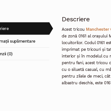
Descriere
riere
Acest tricou
Manchester 
de zonă 0161 al orașului M
rmații suplimentare
locuitorilor. Codul 0161 es
imprimat pe tricouri și t
zii (0)
interior și în modelul cu 
pentru fani, acest tricou
cu o siluetă casual, cu mân
pentru zilele de meci, cât
albastru deschis, este 01