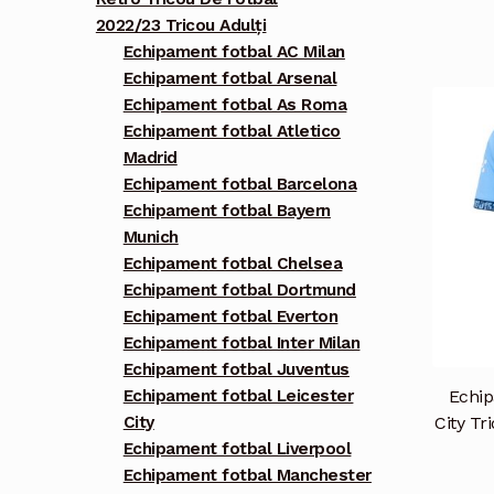
2022/23 Tricou Adulți
Echipament fotbal AC Milan
Echipament fotbal Arsenal
Echipament fotbal As Roma
Echipament fotbal Atletico
Madrid
Echipament fotbal Barcelona
Echipament fotbal Bayern
Munich
Echipament fotbal Chelsea
Echipament fotbal Dortmund
Echipament fotbal Everton
Echipament fotbal Inter Milan
Echipament fotbal Juventus
Echip
Echipament fotbal Leicester
City T
City
Echipament fotbal Liverpool
Echipament fotbal Manchester