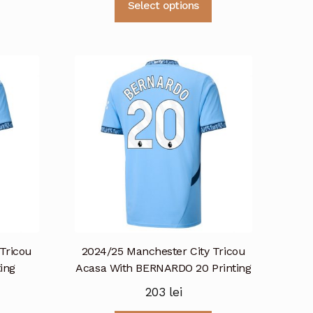
Select options
produs
produs
are
are
mai
mai
multe
multe
variații.
variații.
Opțiunile
Opțiunile
pot
pot
fi
fi
alese
alese
în
în
pagina
pagina
produsului.
produsului.
Tricou
2024/25 Manchester City Tricou
ing
Acasa With BERNARDO 20 Printing
203
lei