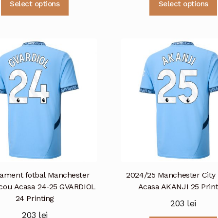
Select options
Select options
produs
are
mai
multe
variații.
Opțiunile
pot
fi
alese
în
pagina
produsului.
ament fotbal Manchester
2024/25 Manchester City 
ricou Acasa 24-25 GVARDIOL
Acasa AKANJI 25 Print
24 Printing
203
lei
203
lei