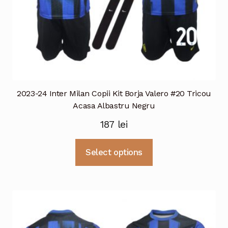
2023-24 Inter Milan Copii Kit Borja Valero #20 Tricou
Acasa Albastru Negru
187
lei
Acest
Select options
produs
are
mai
multe
variații.
Opțiunile