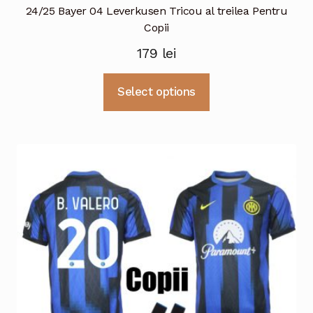
24/25 Bayer 04 Leverkusen Tricou al treilea Pentru
Copii
179
lei
Acest
Select options
produs
are
mai
multe
variații.
Opțiunile
pot
fi
alese
în
pagina
produsului.