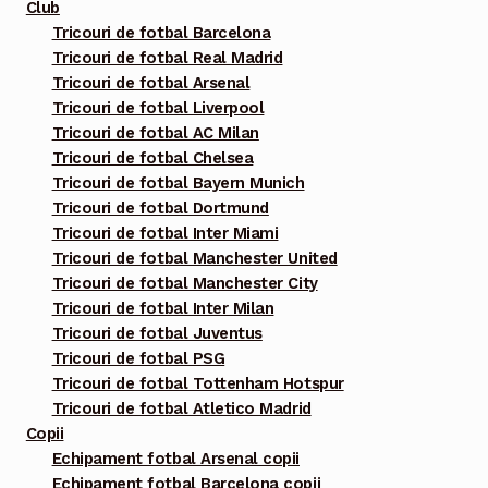
multe
Club
variații.
Tricouri de fotbal Barcelona
Tricouri de fotbal Real Madrid
Opțiunile
Tricouri de fotbal Arsenal
pot
Tricouri de fotbal Liverpool
fi
Tricouri de fotbal AC Milan
alese
Tricouri de fotbal Chelsea
în
Tricouri de fotbal Bayern Munich
pagina
Tricouri de fotbal Dortmund
Tricouri de fotbal Inter Miami
produsului.
Tricouri de fotbal Manchester United
Tricouri de fotbal Manchester City
Tricouri de fotbal Inter Milan
Tricouri de fotbal Juventus
Tricouri de fotbal PSG
Tricouri de fotbal Tottenham Hotspur
Tricouri de fotbal Atletico Madrid
Copii
Echipament fotbal Arsenal copii
Echipament fotbal Barcelona copii