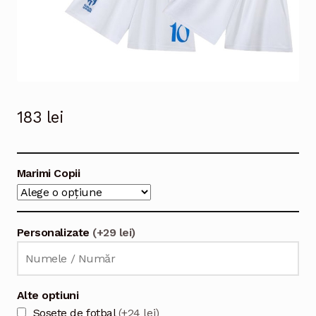
183
lei
Marimi Copii
Personalizate
(+29 lei)
Alte optiuni
Sosete de fotbal
(+24 lei)