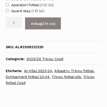
Aparatori Fotbal
(+22 lei)
Guard stay
(+15 lei)
Cantitate
Adaugă în coș
Al-
Hilal
2023-
24
SKU:
AL#2309212320
Tricou
Deplasare
Categorie:
2023/24 Tricou Copii
#10
Kit
Etichete:
Al-Hilal 2023-24
,
Albastru Tricou fotbal
,
Pentru
Echipament fotbal 23-24
,
Tricou fotbal alb
,
Tricou
Copii
fotbal Copii
alb