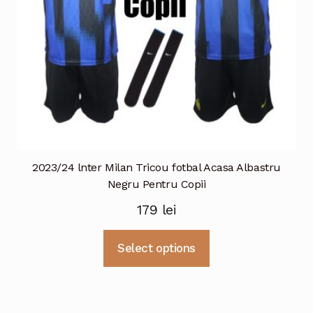
pagina
produsului.
2023/24 lnter Milan Tricou fotbal Acasa Albastru
Negru Pentru Copii
179
lei
Acest
Select options
produs
are
mai