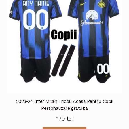
pot
fi
alese
în
pagina
produsului.
2023-24 lnter Milan Tricou Acasa Pentru Copii
Personalizare gratuită
179
lei