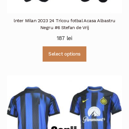
lnter Milan 2023 24 Tricou fotbal Acasa Albastru
Negru #6 Stefan de Vrij
187
lei
Acest
Select options
produs
are
mai
multe
variații.
Opțiunile
pot
fi
alese
în