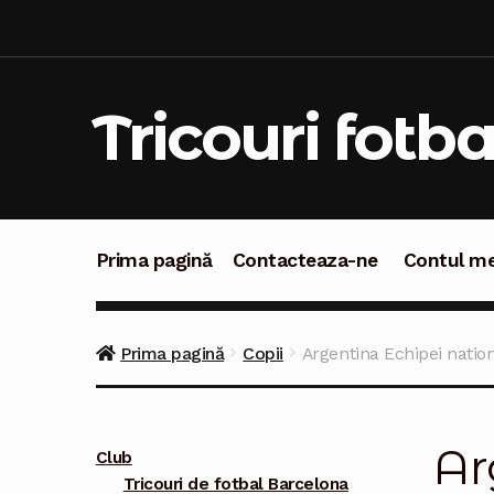
Sari
Sari
la
la
navigare
conținut
Tricouri fotba
Prima pagină
Contacteaza-ne
Contul m
Prima pagină
Contacteaza-ne
Contul meu
C
Prima pagină
Copii
Argentina Echipei natio
Ar
Club
Tricouri de fotbal Barcelona