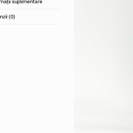
rmații suplimentare
zii (0)