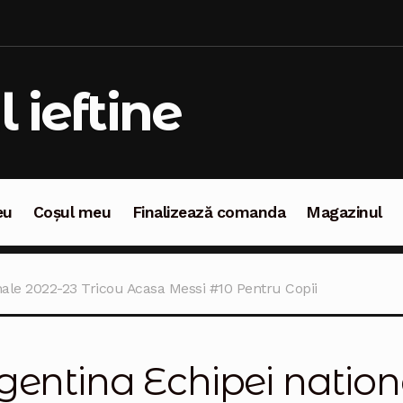
l ieftine
eu
Coșul meu
Finalizează comanda
Magazinul
oșul meu
Finalizează comanda
Magazinul
nale 2022-23 Tricou Acasa Messi #10 Pentru Copii
gentina Echipei nation