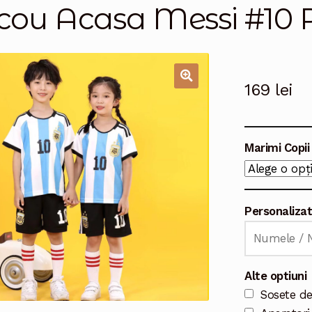
icou Acasa Messi #10 P
169
lei
🔍
Marimi Copii
Personaliza
Alte optiuni
Sosete de