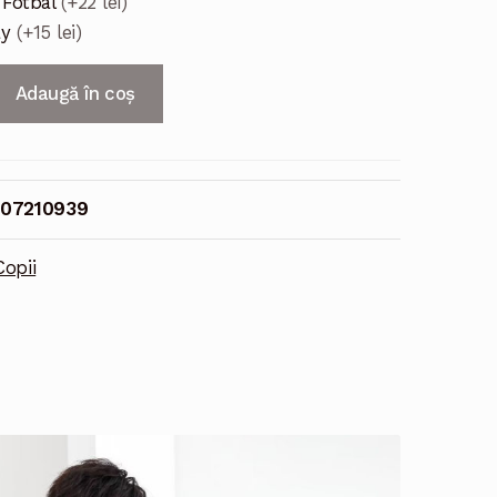
 Fotbal
(+22 lei)
ay
(+15 lei)
Adaugă în coș
07210939
Copii