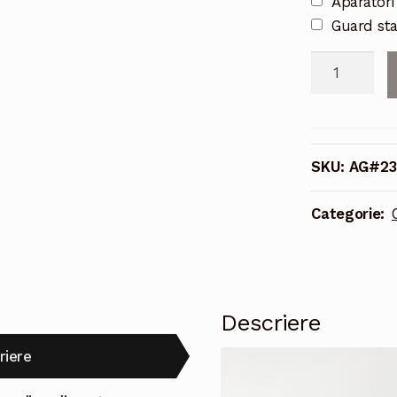
Aparatori
Guard st
Cantitate
Argentina
Echipei
nationale
2022-
SKU:
AG#23
23
Tricou
Categorie:
Acasa
Messi
#10
Pentru
Descriere
Copii
riere