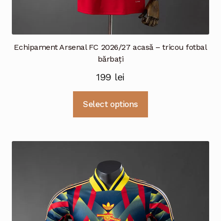
Echipament Arsenal FC 2026/27 acasă – tricou fotbal
bărbați
199
lei
Acest
Select options
produs
are
mai
multe
variații.
Opțiunile
pot
fi
alese