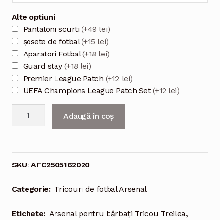
Alte optiuni
Pantaloni scurti
(+49 lei)
șosete de fotbal
(+15 lei)
Aparatori Fotbal
(+18 lei)
Guard stay
(+18 lei)
Premier League Patch
(+12 lei)
UEFA Champions League Patch Set
(+12 lei)
Cantitate
Adaugă în coș
Arsenal
2025/26
al
treilea
SKU:
AFC2505162020
tricou
pentru
Categorie:
Tricouri de fotbal Arsenal
bărbați
Etichete:
Arsenal pentru bărbați Tricou Treilea
,