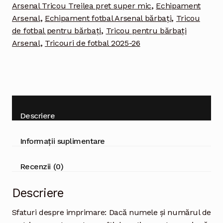
Arsenal Tricou Treilea pret super mic
,
Echipament
Arsenal
,
Echipament fotbal Arsenal bărbați
,
Tricou
de fotbal pentru bărbați
,
Tricou pentru bărbați
Arsenal
,
Tricouri de fotbal 2025-26
Descriere
Informații suplimentare
Recenzii (0)
Descriere
Sfaturi despre imprimare: Dacă numele și numărul de