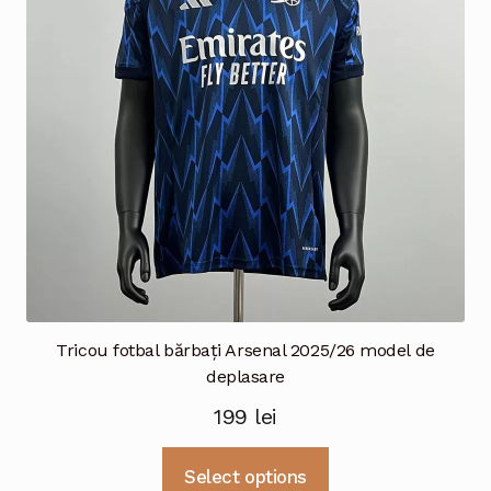
fi
alese
în
pagina
produsului.
Tricou fotbal bărbați Arsenal 2025/26 model de
deplasare
199
lei
Acest
Select options
produs