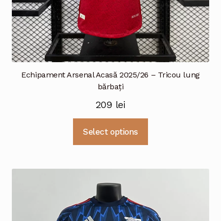
Echipament Arsenal Acasă 2025/26 – Tricou lung
bărbați
209
lei
Acest
Select options
produs
are
mai
multe
variații.
Opțiunile
pot