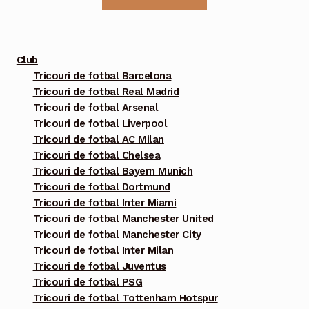
are
mai
multe
Club
variații.
Tricouri de fotbal Barcelona
Tricouri de fotbal Real Madrid
Opțiunile
Tricouri de fotbal Arsenal
pot
Tricouri de fotbal Liverpool
fi
Tricouri de fotbal AC Milan
alese
Tricouri de fotbal Chelsea
în
Tricouri de fotbal Bayern Munich
pagina
Tricouri de fotbal Dortmund
Tricouri de fotbal Inter Miami
produsului.
Tricouri de fotbal Manchester United
Tricouri de fotbal Manchester City
Tricouri de fotbal Inter Milan
Tricouri de fotbal Juventus
Tricouri de fotbal PSG
Tricouri de fotbal Tottenham Hotspur