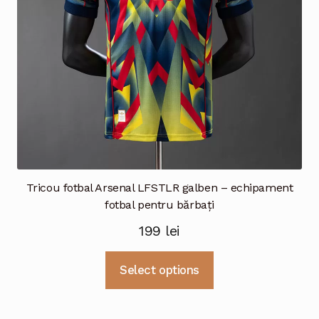
în
pagina
produsului.
Tricou fotbal Arsenal LFSTLR galben – echipament
fotbal pentru bărbați
199
lei
Acest
Select options
produs
are
mai