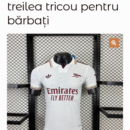
treilea tricou pentru
Magazinul
bărbați
🔍