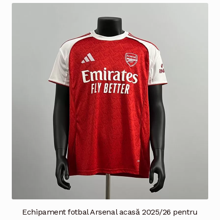
multe
variații.
Opțiunile
pot
fi
alese
în
pagina
produsului.
Echipament fotbal Arsenal acasă 2025/26 pentru