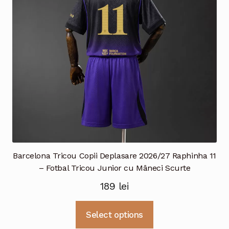
Barcelona Tricou Copii Deplasare 2026/27 Raphinha 11
– Fotbal Tricou Junior cu Mâneci Scurte
189
lei
Acest
Select options
produs