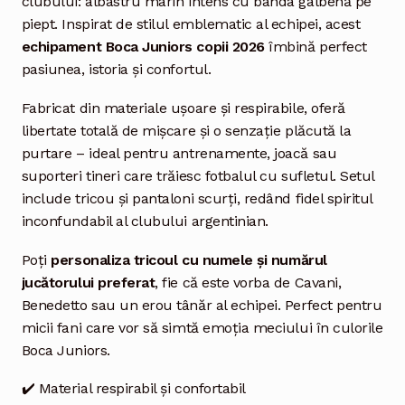
clubului: albastru marin intens cu banda galbenă pe
piept. Inspirat de stilul emblematic al echipei, acest
echipament Boca Juniors copii 2026
îmbină perfect
pasiunea, istoria și confortul.
Fabricat din materiale ușoare și respirabile, oferă
libertate totală de mișcare și o senzație plăcută la
purtare – ideal pentru antrenamente, joacă sau
suporteri tineri care trăiesc fotbalul cu sufletul. Setul
include tricou și pantaloni scurți, redând fidel spiritul
inconfundabil al clubului argentinian.
Poți
personaliza tricoul cu numele și numărul
jucătorului preferat
, fie că este vorba de Cavani,
Benedetto sau un erou tânăr al echipei. Perfect pentru
micii fani care vor să simtă emoția meciului în culorile
Boca Juniors.
✔️ Material respirabil și confortabil