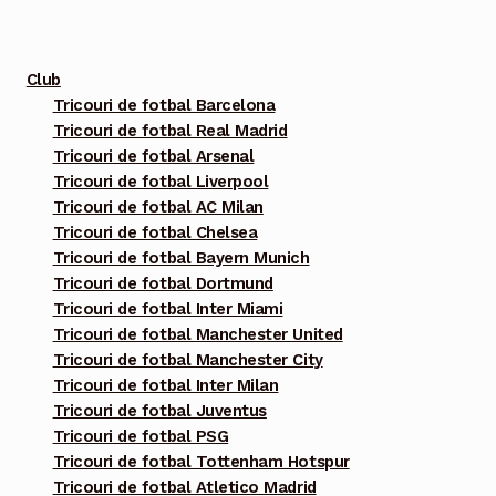
are
mai
multe
Club
variații.
Tricouri de fotbal Barcelona
Tricouri de fotbal Real Madrid
Opțiunile
Tricouri de fotbal Arsenal
pot
Tricouri de fotbal Liverpool
fi
Tricouri de fotbal AC Milan
alese
Tricouri de fotbal Chelsea
în
Tricouri de fotbal Bayern Munich
pagina
Tricouri de fotbal Dortmund
Tricouri de fotbal Inter Miami
produsului.
Tricouri de fotbal Manchester United
Tricouri de fotbal Manchester City
Tricouri de fotbal Inter Milan
Tricouri de fotbal Juventus
Tricouri de fotbal PSG
Tricouri de fotbal Tottenham Hotspur
Tricouri de fotbal Atletico Madrid