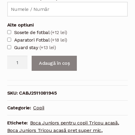
Alte optiuni
Sosete de fotbal
(+12 lei)
Aparatori Fotbal
(+18 lei)
Guard stay
(+13 lei)
Cantitate
Adaugă în coș
Boca
Juniors
2026
echipament
SKU:
CABJ2511081945
acasă
pentru
Categorie:
Copii
copii
-
Etichete:
Boca Juniors pentru copii Tricou acasă
,
tricou
Boca Juniors Tricou acasă pret super mic
,
și