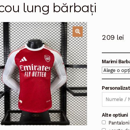
icou lung bărbați
209
lei
🔍
Marimi Barb
Personaliza
Alte optiuni
Pantaloni