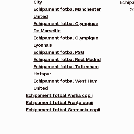
Echipa
City
2
Echipament fotbal Manchester
United
Echipament fotbal Olympique
De Marseille
Echipament fotbal Olympique
Lyonnais
Echipament fotbal PSG
Echipament fotbal Real Madrid
Echipament fotbal Tottenham
Hotspur
Echipament fotbal West Ham
United
Echipament fotbal Anglia copii
Echipament fotbal Franța copii
Echipament fotbal Germania copii