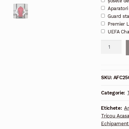
șosete de
Aparatori
Guard st
Premier 
UEFA Cha
Cantitate
Echipament
Arsenal
Acasă
2025/26
SKU:
AFC25
-
Tricou
Categorie:
lung
bărbați
Etichete:
Ar
Tricou Acas
Echipament 