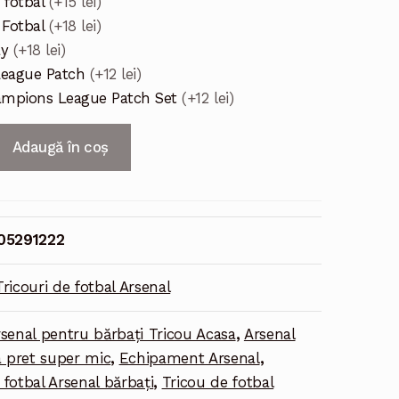
 fotbal
(+15 lei)
 Fotbal
(+18 lei)
ay
(+18 lei)
League Patch
(+12 lei)
mpions League Patch Set
(+12 lei)
Adaugă în coș
05291222
Tricouri de fotbal Arsenal
senal pentru bărbați Tricou Acasa
,
Arsenal
a pret super mic
,
Echipament Arsenal
,
fotbal Arsenal bărbați
,
Tricou de fotbal