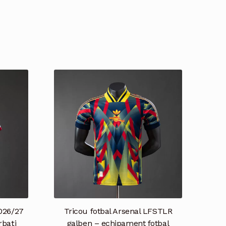
026/27
Tricou fotbal Arsenal LFSTLR
rbați
galben – echipament fotbal