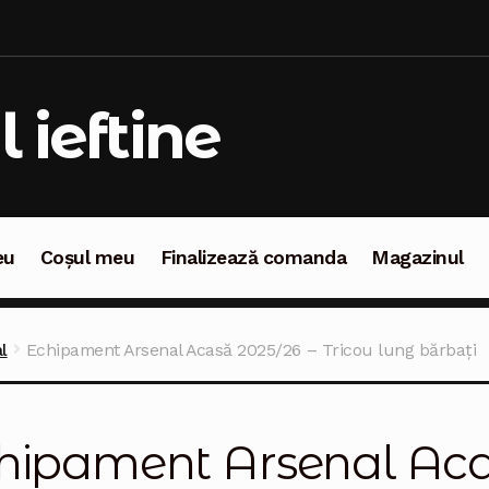
l ieftine
eu
Coșul meu
Finalizează comanda
Magazinul
oșul meu
Finalizează comanda
Magazinul
l
Echipament Arsenal Acasă 2025/26 – Tricou lung bărbați
hipament Arsenal Aca