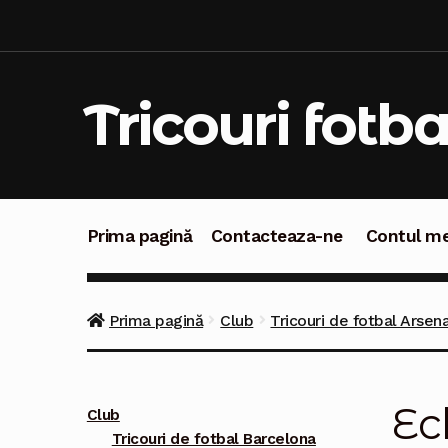
Sari
Sari
la
la
navigare
conținut
Tricouri fotba
Prima pagină
Contacteaza-ne
Contul m
Prima pagină
Contacteaza-ne
Contul meu
C
Prima pagină
Club
Tricouri de fotbal Arsena
Ec
Club
Tricouri de fotbal Barcelona