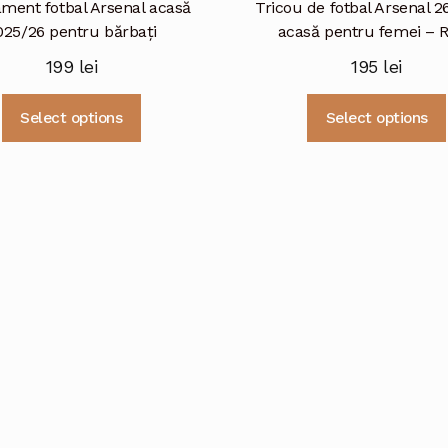
ment fotbal Arsenal acasă
Tricou de fotbal Arsenal 2
025/26 pentru bărbați
acasă pentru femei – 
199
lei
195
lei
Acest
Select options
Select options
produs
are
mai
multe
variații.
Opțiunile
pot
fi
alese
în
pagina
produsului.