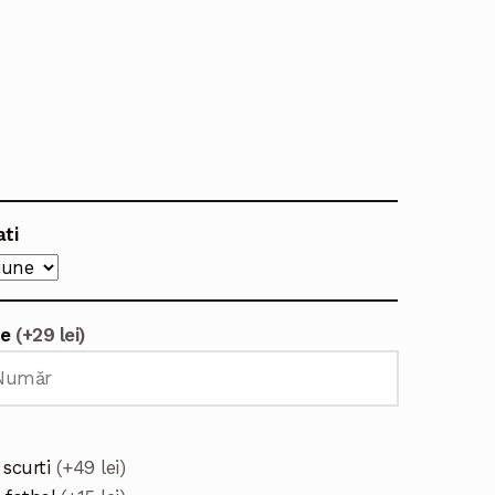
ati
te
(+29 lei)
 scurti
(+49 lei)