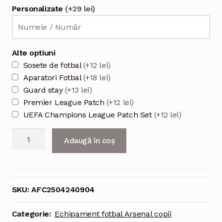
Personalizate
(+29 lei)
Alte optiuni
Sosete de fotbal
(+12 lei)
Aparatori Fotbal
(+18 lei)
Guard stay
(+13 lei)
Premier League Patch
(+12 lei)
UEFA Champions League Patch Set
(+12 lei)
Cantitate
Adaugă în coș
Echipament
de
antrenament
pentru
SKU:
AFC2504240904
copii
Arsenal
Categorie:
Echipament fotbal Arsenal copii
2025/26