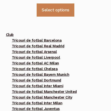
Acest
Select options
produs
are
mai
multe
Club
variații.
Tricouri de fotbal Barcelona
Tricouri de fotbal Real Madrid
Opțiunile
Tricouri de fotbal Arsenal
pot
Tricouri de fotbal Liverpool
fi
Tricouri de fotbal AC Milan
alese
Tricouri de fotbal Chelsea
în
Tricouri de fotbal Bayern Munich
pagina
Tricouri de fotbal Dortmund
Tricouri de fotbal Inter Miami
produsului.
Tricouri de fotbal Manchester United
Tricouri de fotbal Manchester City
Tricouri de fotbal Inter Milan
Tricouri de fotbal Juventus