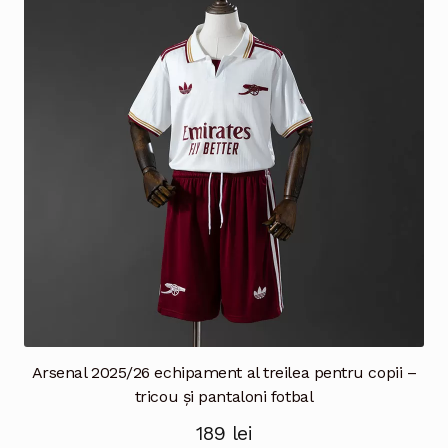
Arsenal 2025/26 echipament al treilea pentru copii –
tricou și pantaloni fotbal
189
lei