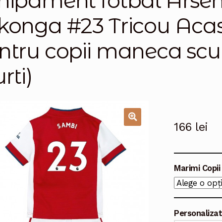
hipament fotbal Arsen
konga #23 Tricou Aca
ntru copii maneca scur
rti)
166
lei
🔍
Marimi Copii
Personaliza