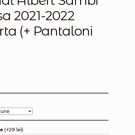
al Albert Sambi
sa 2021-2022
ta (+ Pantaloni
te
(+29 lei)