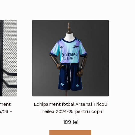
ament
Echipament fotbal Arsenal Tricou
5/26 –
Treilea 2024-25 pentru copii
189
lei
Acest