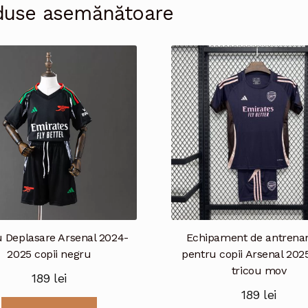
duse asemănătoare
u Deplasare Arsenal 2024-
Echipament de antren
2025 copii negru
pentru copii Arsenal 202
tricou mov
189
lei
189
lei
Acest