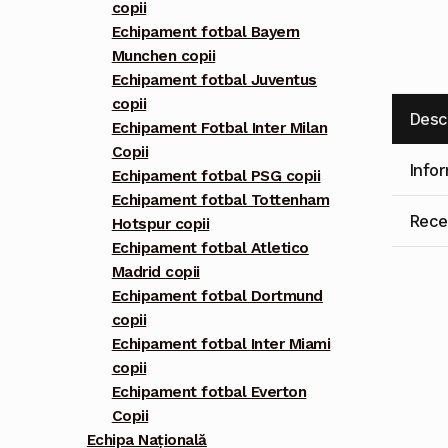
copii
Echipament fotbal Bayern
Munchen copii
Echipament fotbal Juventus
copii
Desc
Echipament Fotbal Inter Milan
Copii
Info
Echipament fotbal PSG copii
Echipament fotbal Tottenham
Recen
Hotspur copii
Echipament fotbal Atletico
Madrid copii
Echipament fotbal Dortmund
copii
Echipament fotbal Inter Miami
copii
Echipament fotbal Everton
Copii
Echipa Națională