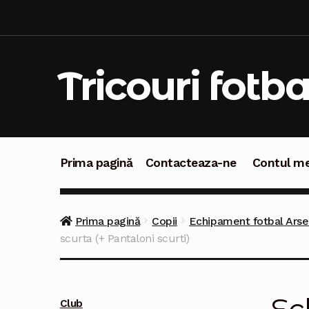
Sari
Sari
la
la
navigare
conținut
Tricouri fotba
Prima pagină
Contacteaza-ne
Contul m
Prima pagină
Contacteaza-ne
Contul meu
C
Prima pagină
Copii
Echipament fotbal Arsen
scurta (+ Pantaloni scurti)
Club