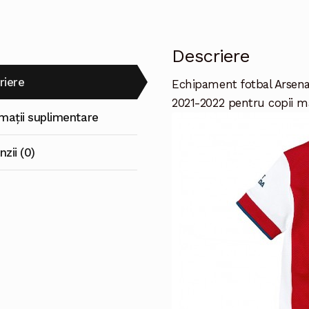
maneca
scurta
(+
Descriere
Pantaloni
scurti)
riere
Echipament fotbal Arsena
2021-2022 pentru copii ma
rmații suplimentare
zii (0)