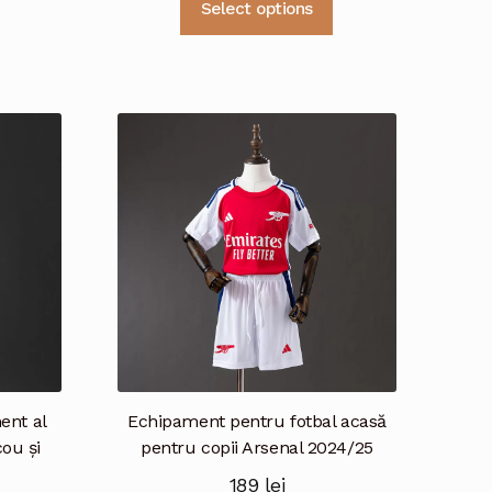
Select options
Acest
produs
produs
are
are
mai
mai
multe
multe
variații.
variații.
Opțiunile
Opțiunile
pot
pot
fi
fi
alese
alese
în
în
pagina
pagina
produsului.
produsului.
ent al
Echipament pentru fotbal acasă
cou și
pentru copii Arsenal 2024/25
189
lei