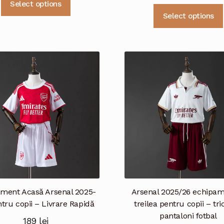
Select options
produs
Select options
are
mai
multe
variații.
Opțiunile
pot
fi
alese
în
pagina
produsului.
ment Acasă Arsenal 2025-
Arsenal 2025/26 echipam
tru copii – Livrare Rapidă
treilea pentru copii – tri
pantaloni fotbal
189
lei