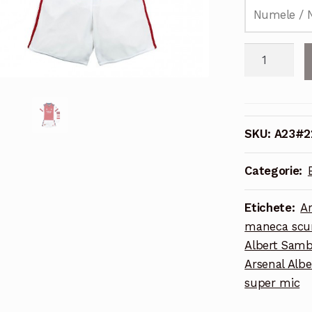
Cantitate
Echipament
fotbal
Arsenal
Albert
SKU:
A23#2
Sambi
Lokonga
Categorie:
#23
Tricou
Etichete:
Ar
Acasa
maneca scurt
2021-
Albert Samb
2022
Arsenal Alb
pentru
super mic
copii