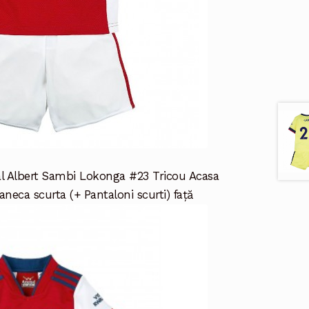
l Albert Sambi Lokonga #23 Tricou Acasa
neca scurta (+ Pantaloni scurti) față