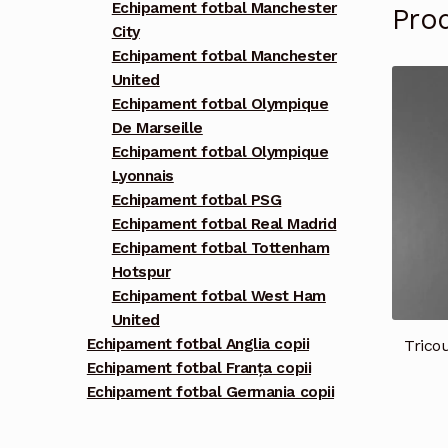
Echipament fotbal Manchester
Pro
City
Echipament fotbal Manchester
United
Echipament fotbal Olympique
De Marseille
Echipament fotbal Olympique
Lyonnais
Echipament fotbal PSG
Echipament fotbal Real Madrid
Echipament fotbal Tottenham
Hotspur
Echipament fotbal West Ham
United
Echipament fotbal Anglia copii
Trico
Echipament fotbal Franța copii
Echipament fotbal Germania copii