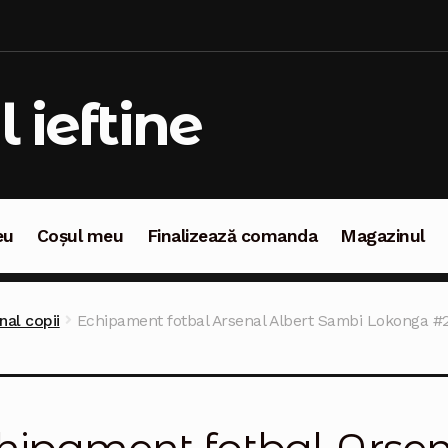
l ieftine
eu
Coșul meu
Finalizează comanda
Magazinul
oșul meu
Finalizează comanda
Magazinul
al copii
Echipament fotbal Arsenal Albert Sambi Lokonga #