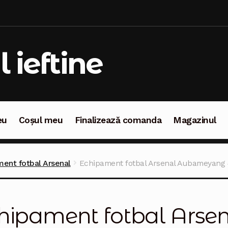
l ieftine
eu
Coșul meu
Finalizează comanda
Magazinul
oșul meu
Finalizează comanda
Magazinul
ent fotbal Arsenal
Echipament fotbal Arsenal Aubameyang 
hipament fotbal Ars