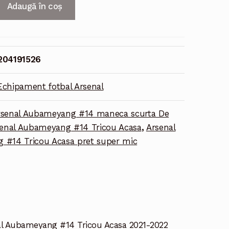
Adaugă în coș
g
204191526
Echipament fotbal Arsenal
rsenal Aubameyang #14 maneca scurta De
enal Aubameyang #14 Tricou Acasa
,
Arsenal
#14 Tricou Acasa pret super mic
al Aubameyang #14 Tricou Acasa 2021-2022