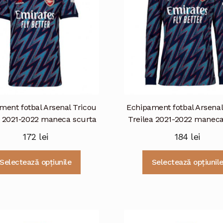
ment fotbal Arsenal Tricou
Echipament fotbal Arsenal
a 2021-2022 maneca scurta
Treilea 2021-2022 manec
172
lei
184
lei
Acest
Selectează opțiunile
Selectează opțiunil
produs
are
mai
multe
variații.