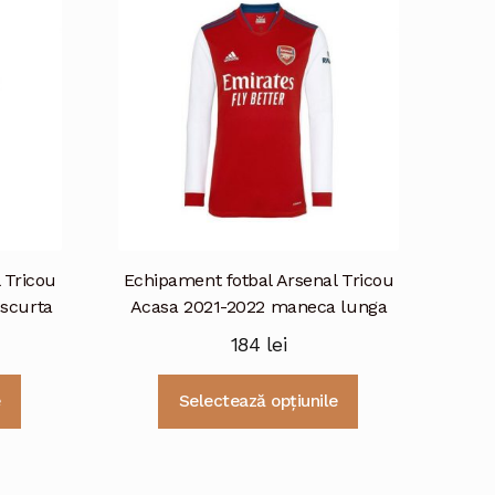
Opțiunile
variații.
pot
Opțiunile
fi
pot
alese
fi
în
alese
pagina
în
produsului.
pagina
produsului.
 Tricou
Echipament fotbal Arsenal Tricou
scurta
Acasa 2021-2022 maneca lunga
184
lei
Acest
Acest
e
Selectează opțiunile
produs
produs
are
are
mai
mai
multe
multe