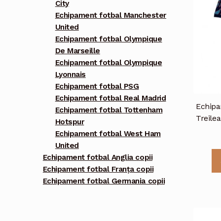
City
Echipament fotbal Manchester
United
Echipament fotbal Olympique
De Marseille
Echipament fotbal Olympique
Lyonnais
Echipament fotbal PSG
Echipament fotbal Real Madrid
Echipa
Echipament fotbal Tottenham
Treile
Hotspur
Echipament fotbal West Ham
United
Echipament fotbal Anglia copii
Echipament fotbal Franța copii
Echipament fotbal Germania copii