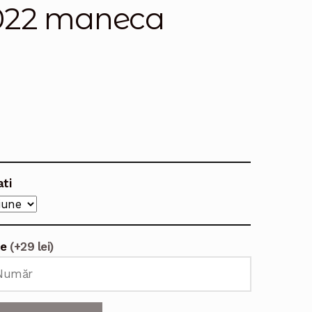
2022 maneca
ati
te
(+29 lei)