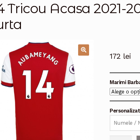
4 Tricou Acasa 2021-
urta
172
lei
🔍
Marimi Barb
Personaliza
Cantitate