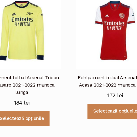
Opțiunile
pot
fi
alese
în
pagina
produsului.
ment fotbal Arsenal Tricou
Echipament fotbal Arsenal
asare 2021-2022 maneca
Acasa 2021-2022 maneca 
lunga
172
lei
184
lei
Selectează opțiunil
Acest
Selectează opțiunile
produs
are
mai