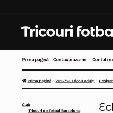
Sari
Sari
la
la
navigare
conținut
Tricouri fotba
Prima pagină
Contacteaza-ne
Contul m
Prima pagină
Contacteaza-ne
Contul meu
C
Prima pagină
2022/23 Tricou Adulți
Echipam
Ec
Club
Tricouri de fotbal Barcelona