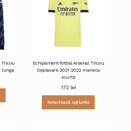
 Tricou
Echipament fotbal Arsenal Tricou
a lunga
Deplasare 2021-2022 maneca
scurta
172
lei
Acest
e
produs
Acest
Selectează opțiunile
are
produs
mai
are
multe
mai
variații.
multe