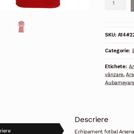
Echipament
fotbal
Arsenal
Aubameyan
SKU:
A14#2
#14
Tricou
Categorie:
Acasa
2021-
Etichete:
A
2022
vânzare
,
Ars
maneca
Aubameyang 
scurta
Descriere
riere
Echipament fotbal Arsen