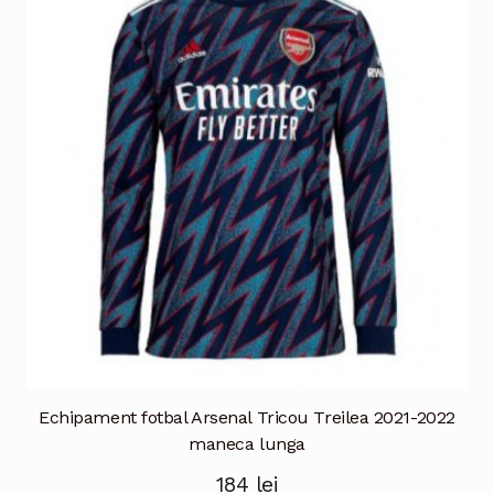
Opțiunile
pot
fi
alese
în
pagina
produsului.
Echipament fotbal Arsenal Tricou Treilea 2021-2022
maneca lunga
184
lei