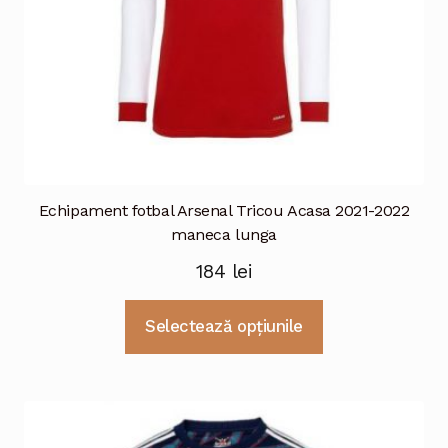
produsului.
Echipament fotbal Arsenal Tricou Acasa 2021-2022
maneca lunga
184
lei
Acest
Selectează opțiunile
produs
are
mai
multe
variații.