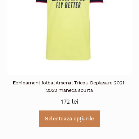
în
pagina
produsului.
Echipament fotbal Arsenal Tricou Deplasare 2021-
2022 maneca scurta
172
lei
Acest
Selectează opțiunile
produs
are