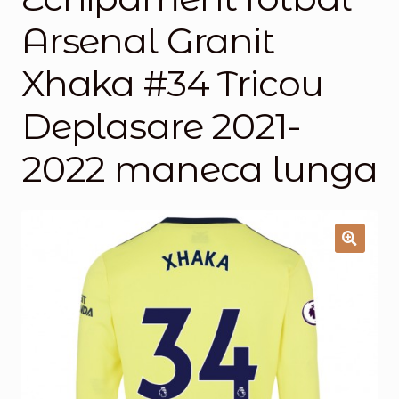
Arsenal Granit
Magazinul
Xhaka #34 Tricou
Deplasare 2021-
2022 maneca lunga
🔍