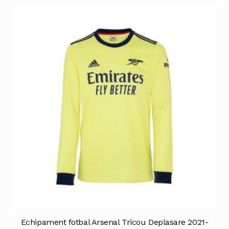
mai
multe
variații.
Opțiunile
pot
fi
alese
în
pagina
produsului.
Echipament fotbal Arsenal Tricou Deplasare 2021-