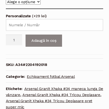
Personalizate
(+29 lei)
Cantitate
Adaugă în coș
Echipament
fotbal
Arsenal
Granit
SKU:
A34#2204192018
Xhaka
#34
Categorie:
Echipament fotbal Arsenal
Tricou
Deplasare
Etichete:
Arsenal Granit Xhaka #34 maneca lunga De
2021-
vânzare
,
Arsenal Granit Xhaka #34 Tricou Deplasare
,
2022
Arsenal Granit Xhaka #34 Tricou Deplasare pret
maneca
super mic