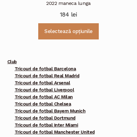
2022 maneca lunga
184
lei
Acest
Selectează opțiunile
produs
are
mai
multe
Club
variații.
Tricouri de fotbal Barcelona
Tricouri de fotbal Real Madrid
Opțiunile
Tricouri de fotbal Arsenal
pot
Tricouri de fotbal Liverpool
fi
Tricouri de fotbal AC Milan
alese
Tricouri de fotbal Chelsea
în
Tricouri de fotbal Bayern Munich
pagina
Tricouri de fotbal Dortmund
Tricouri de fotbal Inter Miami
produsului.
Tricouri de fotbal Manchester United