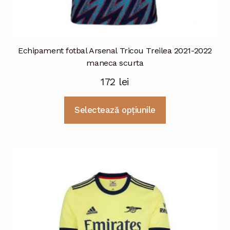
Echipament fotbal Arsenal Tricou Treilea 2021-2022
maneca scurta
172
lei
Acest
Selectează opțiunile
produs
are
mai
multe
variații.
Opțiunile
pot
fi
alese