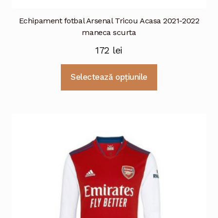
Echipament fotbal Arsenal Tricou Acasa 2021-2022
maneca scurta
172
lei
Acest
Selectează opțiunile
produs
are
mai
multe
variații.
Opțiunile
pot
fi
alese
în
pagina