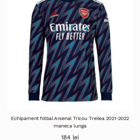
Opțiunile
pot
fi
alese
în
pagina
produsului.
Echipament fotbal Arsenal Tricou Treilea 2021-2022
maneca lunga
184
lei