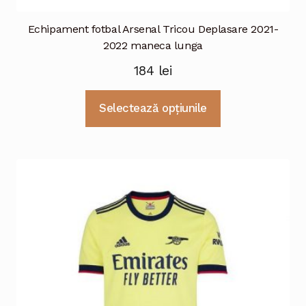
Echipament fotbal Arsenal Tricou Deplasare 2021-
2022 maneca lunga
184
lei
Acest
Selectează opțiunile
produs
are
mai
multe
variații.
Opțiunile
pot
fi
alese
în
pagina