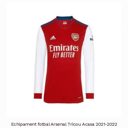
mai
multe
variații.
Opțiunile
pot
fi
alese
în
pagina
produsului.
Echipament fotbal Arsenal Tricou Acasa 2021-2022