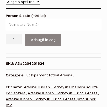
Personalizate
(+29 lei)
Cantitate
Adaugă în coș
Echipament
fotbal
Arsenal
Kieran
SKU:
A3#2204201624
Tierney
#3
Categorie:
Echipament fotbal Arsenal
Tricou
Acasa
Etichete:
Arsenal Kieran Tierney #3 maneca scurta
2021-
De vânzare
,
Arsenal Kieran Tierney #3 Tricou Acasa
,
2022
Arsenal Kieran Tierney #3 Tricou Acasa pret super
maneca
mic