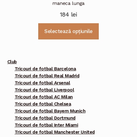
maneca lunga
184
lei
Acest
Selectează opțiunile
produs
are
mai
multe
Club
variații.
Tricouri de fotbal Barcelona
Tricouri de fotbal Real Madrid
Opțiunile
Tricouri de fotbal Arsenal
pot
Tricouri de fotbal Liverpool
fi
Tricouri de fotbal AC Milan
alese
Tricouri de fotbal Chelsea
în
Tricouri de fotbal Bayern Munich
pagina
Tricouri de fotbal Dortmund
Tricouri de fotbal Inter Miami
produsului.
Tricouri de fotbal Manchester United