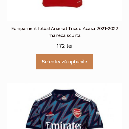
Echipament fotbal Arsenal Tricou Acasa 2021-2022
maneca scurta
172
lei
Acest
Selectează opțiunile
produs
are
mai
multe
variații.
Opțiunile
pot
fi
alese