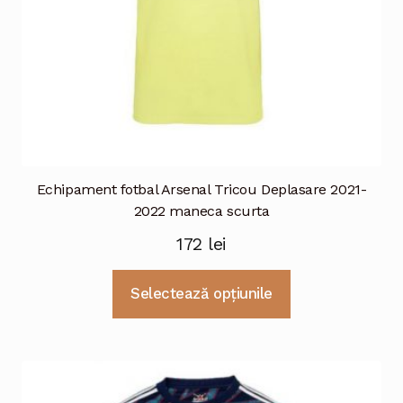
produsului.
Echipament fotbal Arsenal Tricou Deplasare 2021-
2022 maneca scurta
172
lei
Acest
Selectează opțiunile
produs
are
mai
multe
variații.