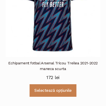
în
pagina
produsului.
Echipament fotbal Arsenal Tricou Treilea 2021-2022
maneca scurta
172
lei
Acest
Selectează opțiunile
produs
are