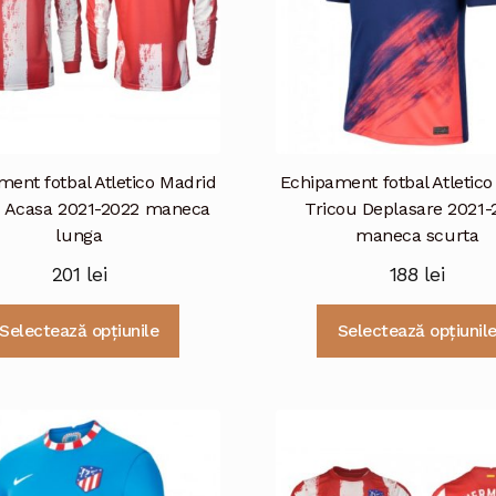
ent fotbal Atletico Madrid
Echipament fotbal Atletic
u Acasa 2021-2022 maneca
Tricou Deplasare 2021-
lunga
maneca scurta
201
lei
188
lei
Acest
Selectează opțiunile
Selectează opțiunil
produs
are
mai
multe
variații.
Opțiunile