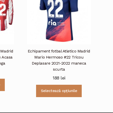
pot
pot
fi
fi
alese
alese
în
în
pagina
pagina
produsului.
produsului.
o Madrid
Echipament fotbal Atletico Madrid
u Acasa
Mario Hermoso #22 Tricou
nga
Deplasare 2021-2022 maneca
scurta
188
lei
Acest
e
produs
Acest
Selectează opțiunile
are
produs
mai
are
multe
mai
variații.
multe