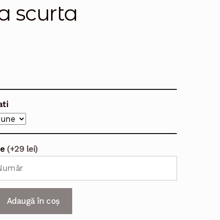
 scurta
ati
te
(+29 lei)
Adaugă în coș