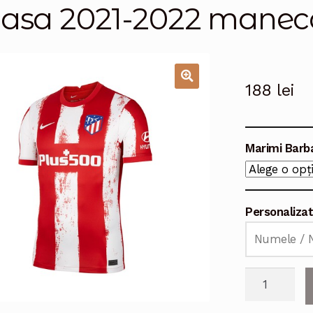
asa 2021-2022 maneca
188
lei
🔍
Marimi Barb
Personaliza
Cantitate
Echipament