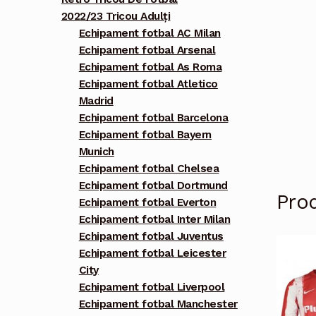
2022/23 Tricou Adulți
Echipament fotbal AC Milan
Echipament fotbal Arsenal
Echipament fotbal As Roma
Echipament fotbal Atletico
Madrid
Echipament fotbal Barcelona
Echipament fotbal Bayern
Munich
Echipament fotbal Chelsea
Echipament fotbal Dortmund
Pro
Echipament fotbal Everton
Echipament fotbal Inter Milan
Echipament fotbal Juventus
Echipament fotbal Leicester
City
Echipament fotbal Liverpool
Echipament fotbal Manchester