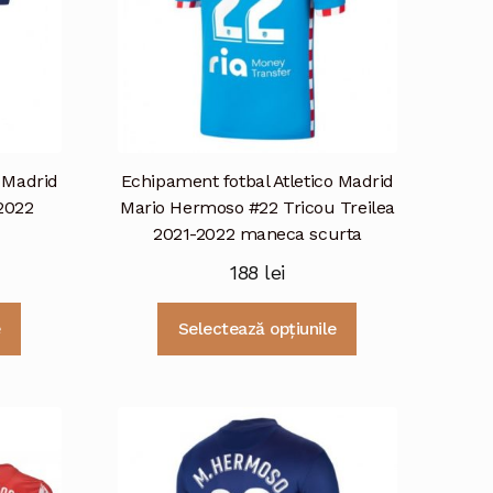
o Madrid
Echipament fotbal Atletico Madrid
2022
Mario Hermoso #22 Tricou Treilea
2021-2022 maneca scurta
188
lei
Acest
Acest
e
Selectează opțiunile
produs
produs
are
are
mai
mai
multe
multe
variații.
variații.
Opțiunile
Opțiunile