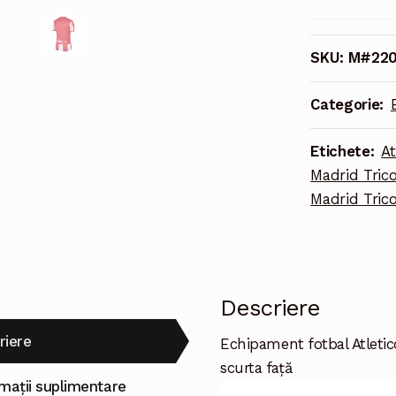
fotbal
Atletico
Madrid
SKU:
M#220
Tricou
Acasa
Categorie:
2021-
2022
Etichete:
At
maneca
Madrid Tric
scurta
Madrid Tric
Descriere
riere
Echipament fotbal Atleti
scurta față
rmații suplimentare