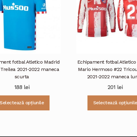
pot
fi
alese
în
pagina
produsului.
ent fotbal Atletico Madrid
Echipament fotbal Atletic
 Treilea 2021-2022 maneca
Mario Hermoso #22 Trico
scurta
2021-2022 maneca lu
188
lei
201
lei
Acest
Selectează opțiunile
Selectează opțiunil
produs
are
mai
multe
variații.