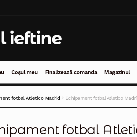
l ieftine
eu
Coșul meu
Finalizează comanda
Magazinul
oșul meu
Finalizează comanda
Magazinul
ent fotbal Atletico Madrid
Echipament fotbal Atletico Mad
hipament fotbal Atlet