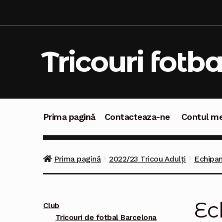
Sari
Sari
la
la
navigare
conținut
Tricouri fotba
Prima pagină
Contacteaza-ne
Contul m
Prima pagină
Contacteaza-ne
Contul meu
C
Prima pagină
2022/23 Tricou Adulți
Echipam
Ec
Club
Tricouri de fotbal Barcelona