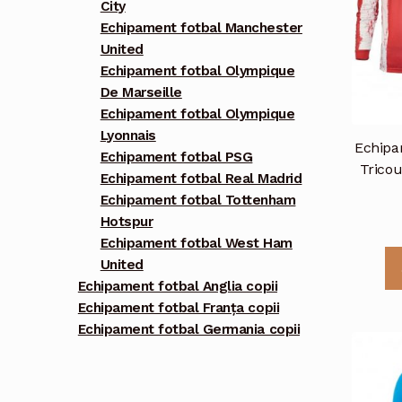
City
Echipament fotbal Manchester
United
Echipament fotbal Olympique
De Marseille
Echipament fotbal Olympique
Lyonnais
Echipam
Echipament fotbal PSG
Trico
Echipament fotbal Real Madrid
Echipament fotbal Tottenham
Hotspur
Echipament fotbal West Ham
United
Echipament fotbal Anglia copii
Echipament fotbal Franța copii
Echipament fotbal Germania copii