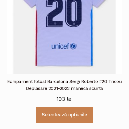
alese
în
pagina
produsului.
Echipament fotbal Barcelona Sergi Roberto #20 Tricou
Deplasare 2021-2022 maneca scurta
193
lei
Acest
Selectează opțiunile
produs
are