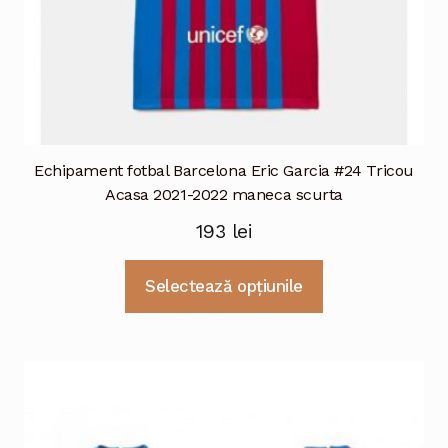
Echipament fotbal Barcelona Eric Garcia #24 Tricou
Acasa 2021-2022 maneca scurta
193
lei
Acest
Selectează opțiunile
produs
are
mai
multe
variații.
Opțiunile