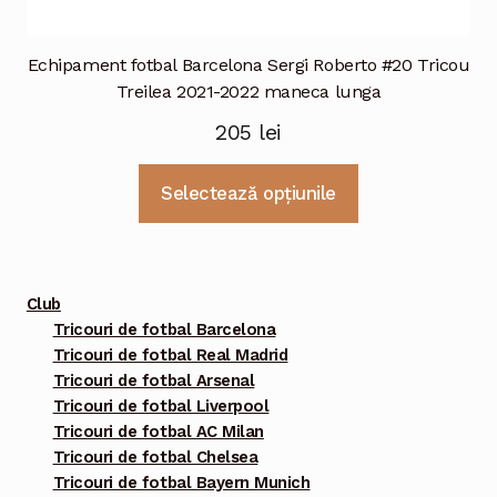
Echipament fotbal Barcelona Sergi Roberto #20 Tricou
Treilea 2021-2022 maneca lunga
205
lei
Acest
Selectează opțiunile
produs
are
mai
multe
Club
variații.
Tricouri de fotbal Barcelona
Tricouri de fotbal Real Madrid
Opțiunile
Tricouri de fotbal Arsenal
pot
Tricouri de fotbal Liverpool
fi
Tricouri de fotbal AC Milan
alese
Tricouri de fotbal Chelsea
în
Tricouri de fotbal Bayern Munich