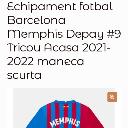
Echipament fotbal
Magazinul
Barcelona
Memphis Depay #9
Tricou Acasa 2021-
2022 maneca
scurta
🔍