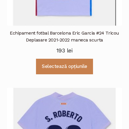
Echipament fotbal Barcelona Eric Garcia #24 Tricou
Deplasare 2021-2022 maneca scurta
193
lei
Acest
Selectează opțiunile
produs
are
mai
multe
variații.
Opțiunile
pot
fi