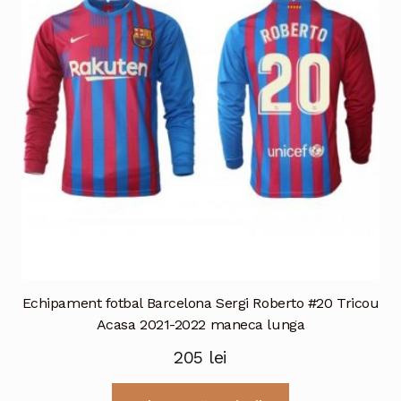
pot
fi
alese
în
pagina
produsului.
Echipament fotbal Barcelona Sergi Roberto #20 Tricou
Acasa 2021-2022 maneca lunga
205
lei
Acest