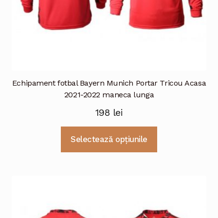
Echipament fotbal Bayern Munich Portar Tricou Acasa
2021-2022 maneca lunga
198
lei
Acest
Selectează opțiunile
produs
are
mai
multe
variații.
Opțiunile