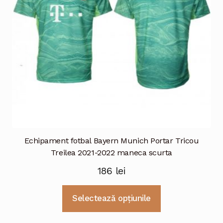
alese
în
pagina
produsului.
Echipament fotbal Bayern Munich Portar Tricou
Treilea 2021-2022 maneca scurta
186
lei
Acest
Selectează opțiunile
produs
are