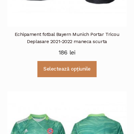
Echipament fotbal Bayern Munich Portar Tricou
Deplasare 2021-2022 maneca scurta
186
lei
Acest
Selectează opțiunile
produs
are
mai
multe
variații.
Opțiunile
pot
fi