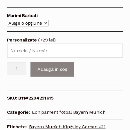
Marimi Barbati
Personalizate
(+29 lei)
Cantitate
Adaugă în coș
Echipament
fotbal
Bayern
Munich
SKU:
B11#2204251615
Kingsley
Coman
Categorie:
Echipament fotbal Bayern Munich
#11
Tricou
Etichete:
Bayern Munich Kingsley Coman #11