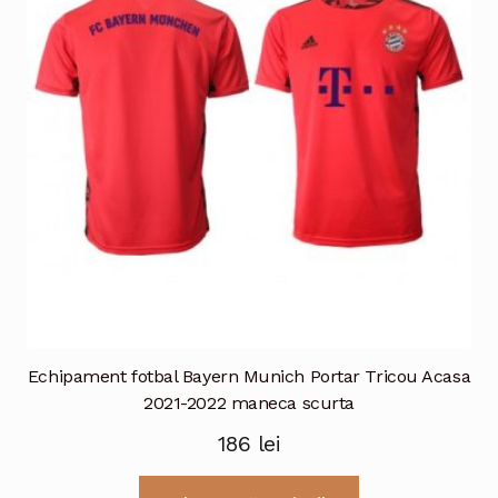
pot
fi
alese
în
pagina
produsului.
Echipament fotbal Bayern Munich Portar Tricou Acasa
2021-2022 maneca scurta
186
lei
Acest