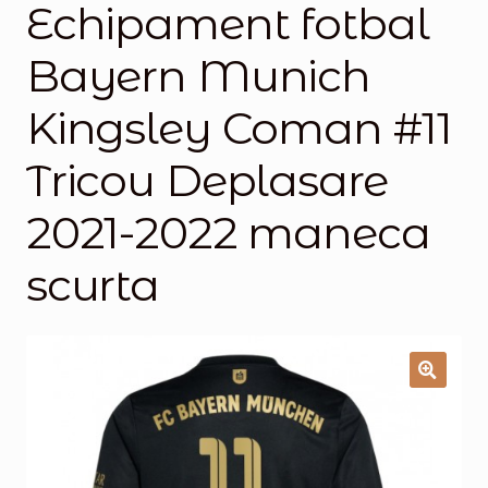
Echipament fotbal
Magazinul
Bayern Munich
Kingsley Coman #11
Tricou Deplasare
2021-2022 maneca
scurta
🔍