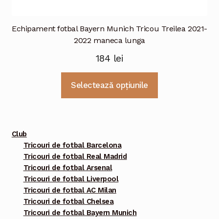
Echipament fotbal Bayern Munich Tricou Treilea 2021-
2022 maneca lunga
184
lei
Acest
Selectează opțiunile
produs
are
mai
multe
Club
variații.
Tricouri de fotbal Barcelona
Tricouri de fotbal Real Madrid
Opțiunile
Tricouri de fotbal Arsenal
pot
Tricouri de fotbal Liverpool
fi
Tricouri de fotbal AC Milan
alese
Tricouri de fotbal Chelsea
în
Tricouri de fotbal Bayern Munich