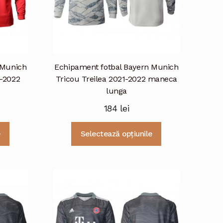
 Munich
Echipament fotbal Bayern Munich
1-2022
Tricou Treilea 2021-2022 maneca
lunga
184
lei
Acest
Acest
e
Selectează opțiunile
produs
produs
are
are
mai
mai
multe
multe
variații.
variații.
Opțiunile
Opțiunile
pot
pot
fi
fi