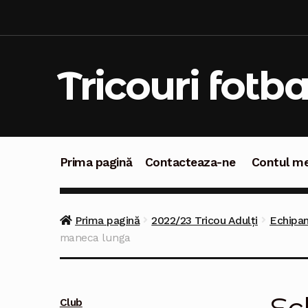
Sari
Sari
la
la
navigare
conținut
Tricouri fotba
Prima pagină
Contacteaza-ne
Contul m
Prima pagină
Contacteaza-ne
Contul meu
C
Prima pagină
2022/23 Tricou Adulți
Echipam
maneca lunga
Club