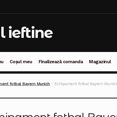
l ieftine
eu
Coșul meu
Finalizează comanda
Magazinul
oșul meu
Finalizează comanda
Magazinul
ent fotbal Bayern Munich
Echipament fotbal Bayern Munic