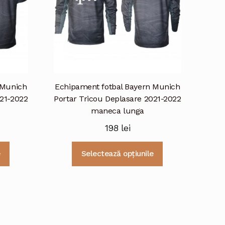
alese
alese
în
în
pagina
pagina
produsului.
produsului.
 Munich
Echipament fotbal Bayern Munich
021-2022
Portar Tricou Deplasare 2021-2022
maneca lunga
198
lei
Acest
Acest
e
Selectează opțiunile
produs
produs
are
are
mai
mai
multe
multe
variații.
variații.
Opțiunile
Opțiunile