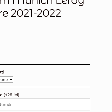
rn Munich Leroy
re 2021-2022
ati
te
(+29 lei)