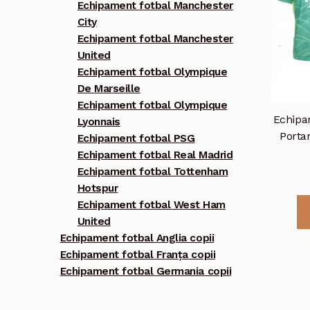
Echipament fotbal Manchester
City
Echipament fotbal Manchester
United
Echipament fotbal Olympique
De Marseille
Echipament fotbal Olympique
Echipa
Lyonnais
Porta
Echipament fotbal PSG
Echipament fotbal Real Madrid
Echipament fotbal Tottenham
Hotspur
Echipament fotbal West Ham
United
Echipament fotbal Anglia copii
Echipament fotbal Franța copii
Echipament fotbal Germania copii