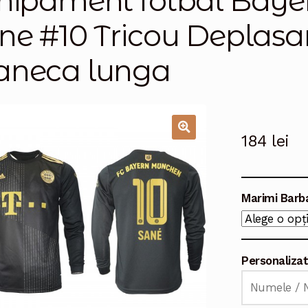
hipament fotbal Baye
ne #10 Tricou Deplasa
neca lunga
184
lei
🔍
Marimi Barb
Personaliza