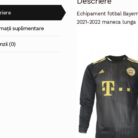
Descriere
riere
Echipament fotbal Bayer
2021-2022 maneca lunga
rmații suplimentare
zii (0)