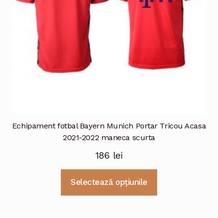
în
pagina
produsului.
Echipament fotbal Bayern Munich Portar Tricou Acasa
2021-2022 maneca scurta
186
lei
Acest
Selectează opțiunile
produs
are
mai