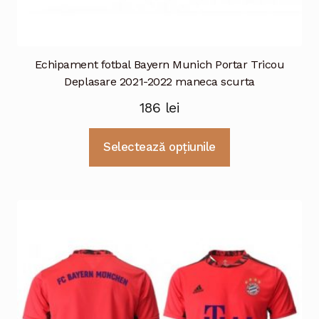
Echipament fotbal Bayern Munich Portar Tricou
Deplasare 2021-2022 maneca scurta
186
lei
Acest
Selectează opțiunile
produs
are
mai
multe
variații.
Opțiunile
pot
fi
alese