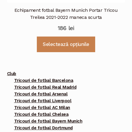
Echipament fotbal Bayern Munich Portar Tricou
Treilea 2021-2022 maneca scurta
186
lei
Acest
Selectează opțiunile
produs
are
mai
multe
Club
variații.
Tricouri de fotbal Barcelona
Tricouri de fotbal Real Madrid
Opțiunile
Tricouri de fotbal Arsenal
pot
Tricouri de fotbal Liverpool
fi
Tricouri de fotbal AC Milan
alese
Tricouri de fotbal Chelsea
în
Tricouri de fotbal Bayern Munich
pagina
Tricouri de fotbal Dortmund