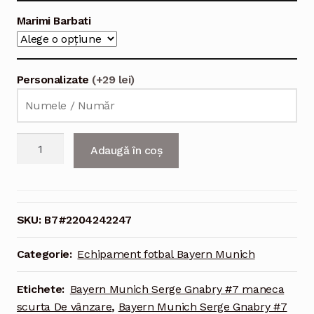
Marimi Barbati
Personalizate
(+29 lei)
Cantitate
Adaugă în coș
Echipament
fotbal
Bayern
Munich
SKU:
B7#2204242247
Serge
Gnabry
Categorie:
Echipament fotbal Bayern Munich
#7
Tricou
Etichete:
Bayern Munich Serge Gnabry #7 maneca
Acasa
scurta De vânzare
,
Bayern Munich Serge Gnabry #7