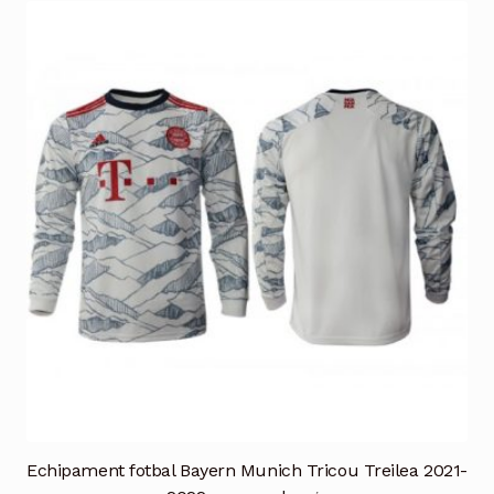
multe
variații.
Opțiunile
pot
fi
alese
în
pagina
produsului.
Echipament fotbal Bayern Munich Tricou Treilea 2021-