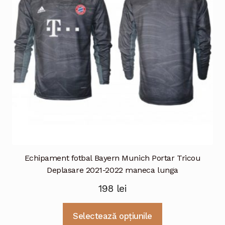
fi
alese
în
pagina
produsului.
Echipament fotbal Bayern Munich Portar Tricou
Deplasare 2021-2022 maneca lunga
198
lei
Acest
Selectează opțiunile
produs