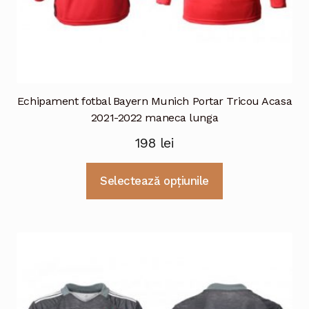
Echipament fotbal Bayern Munich Portar Tricou Acasa
2021-2022 maneca lunga
198
lei
Acest
Selectează opțiunile
produs
are
mai
multe
variații.
Opțiunile
pot