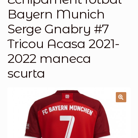
Bayern Munich
Magazinul
Serge Gnabry #7
Tricou Acasa 2021-
2022 maneca
scurta
🔍