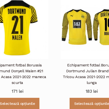
ipament fotbal Borussia
Echipament fotbal Boru
mund Donyell Malen #21
Dortmund Julian Brand
u Acasa 2021-2022 maneca
Tricou Acasa 2021-2022 
scurta
lunga
171
lei
183
lei
Acest
Selectează opțiunile
Selectează opțiunil
produs