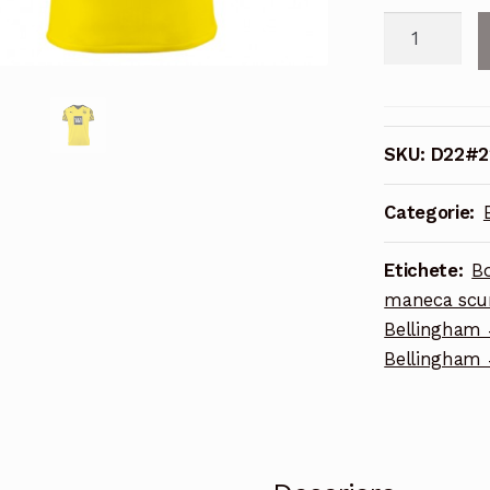
Cantitate
Echipament
fotbal
Borussia
Dortmund
SKU:
D22#2
Jude
Bellingham
Categorie:
#22
Tricou
Etichete:
B
Acasa
maneca scur
2021-
Bellingham 
2022
Bellingham 
maneca
scurta