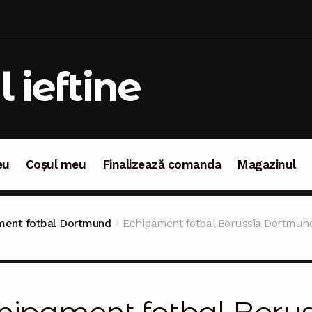
l ieftine
eu
Coșul meu
Finalizează comanda
Magazinul
oșul meu
Finalizează comanda
Magazinul
ment fotbal Dortmund
Echipament fotbal Borussia Dortmun