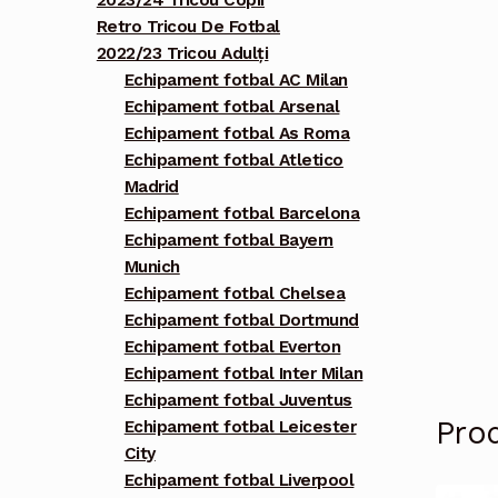
2023/24 Tricou Copii
Retro Tricou De Fotbal
2022/23 Tricou Adulți
Echipament fotbal AC Milan
Echipament fotbal Arsenal
Echipament fotbal As Roma
Echipament fotbal Atletico
Madrid
Echipament fotbal Barcelona
Echipament fotbal Bayern
Munich
Echipament fotbal Chelsea
Echipament fotbal Dortmund
Echipament fotbal Everton
Echipament fotbal Inter Milan
Echipament fotbal Juventus
Pro
Echipament fotbal Leicester
City
Echipament fotbal Liverpool