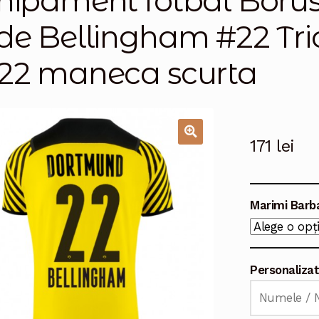
hipament fotbal Boru
de Bellingham #22 Tri
22 maneca scurta
171
lei
🔍
Marimi Barb
Personaliza