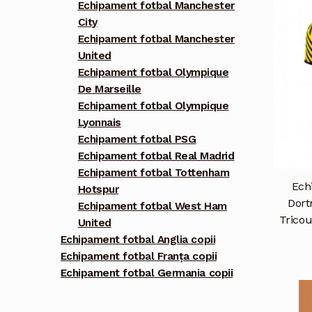
Echipament fotbal Manchester
City
Echipament fotbal Manchester
United
Echipament fotbal Olympique
De Marseille
Echipament fotbal Olympique
Lyonnais
Echipament fotbal PSG
Echipament fotbal Real Madrid
Echipament fotbal Tottenham
Ech
Hotspur
Dort
Echipament fotbal West Ham
Trico
United
Echipament fotbal Anglia copii
Echipament fotbal Franța copii
Echipament fotbal Germania copii