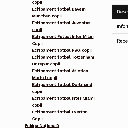
copii
Echipament fotbal Bayern
Desc
Munchen copii
Echipament fotbal Juventus
Info
copii
Echipament Fotbal Inter Milan
Recen
Copii
Echipament fotbal PSG copii
Echipament fotbal Tottenham
Hotspur copii
Echipament fotbal Atletico
Madrid copii
Echipament fotbal Dortmund
copii
Echipament fotbal Inter Miami
copii
Echipament fotbal Everton
Copii
Echipa Națională