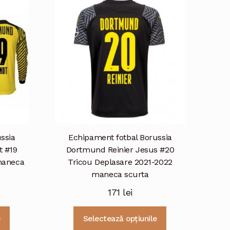
ssia
Echipament fotbal Borussia
t #19
Dortmund Reinier Jesus #20
maneca
Tricou Deplasare 2021-2022
maneca scurta
171
lei
Acest
Acest
e
Selectează opțiunile
produs
produs