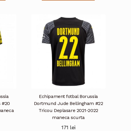
are
are
mai
mai
multe
multe
variații.
variații.
Opțiunile
Opțiunile
pot
pot
fi
fi
alese
alese
în
în
pagina
pagina
produsului.
produsului.
ssia
Echipament fotbal Borussia
s #20
Dortmund Jude Bellingham #22
maneca
Tricou Deplasare 2021-2022
maneca scurta
171
lei