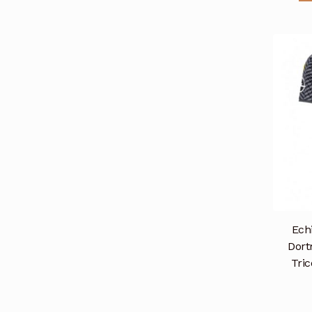
Ech
Dort
Tri