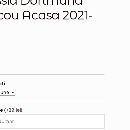
ssia Dortmund
cou Acasa 2021-
ati
te
(+29 lei)