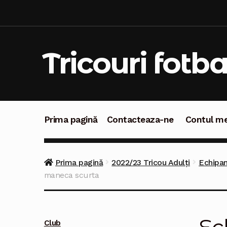
Sari
Sari
la
la
navigare
conținut
Tricouri fotba
Prima pagină
Contacteaza-ne
Contul m
Prima pagină
Contacteaza-ne
Contul meu
C
Prima pagină
2022/23 Tricou Adulți
Echipa
maneca scurta
Club