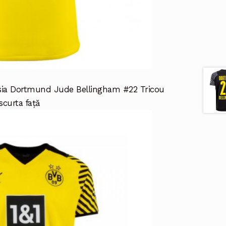
sia Dortmund Jude Bellingham #22 Tricou
curta față