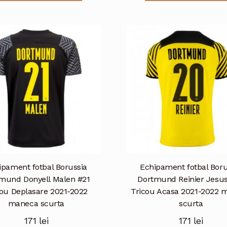
are
mai
multe
variații.
Opțiunile
pot
fi
alese
în
pagina
produsului.
ipament fotbal Borussia
Echipament fotbal Boru
mund Donyell Malen #21
Dortmund Reinier Jesu
cou Deplasare 2021-2022
Tricou Acasa 2021-2022 
maneca scurta
scurta
171
lei
171
lei