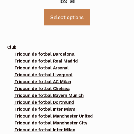
189
lei
Acest
Select options
produs
are
mai
multe
Club
variații.
Tricouri de fotbal Barcelona
Tricouri de fotbal Real Madrid
Opțiunile
Tricouri de fotbal Arsenal
pot
Tricouri de fotbal Liverpool
fi
Tricouri de fotbal AC Milan
alese
Tricouri de fotbal Chelsea
în
Tricouri de fotbal Bayern Munich
pagina
Tricouri de fotbal Dortmund
Tricouri de fotbal Inter Miami
produsului.
Tricouri de fotbal Manchester United
Tricouri de fotbal Manchester City
Tricouri de fotbal Inter Milan