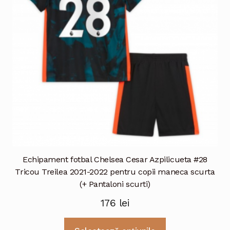
fi
alese
în
pagina
produsului.
Echipament fotbal Chelsea Cesar Azpilicueta #28
Tricou Treilea 2021-2022 pentru copii maneca scurta
(+ Pantaloni scurti)
176
lei
Acest