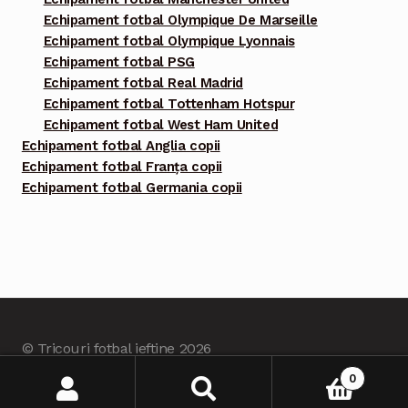
Echipament fotbal Olympique De Marseille
Echipament fotbal Olympique Lyonnais
Echipament fotbal PSG
Echipament fotbal Real Madrid
Echipament fotbal Tottenham Hotspur
Echipament fotbal West Ham United
Echipament fotbal Anglia copii
Echipament fotbal Franța copii
Echipament fotbal Germania copii
© Tricouri fotbal ieftine 2026
Built with Tricourifotbalieftine.com
.
0
Caută
Caută