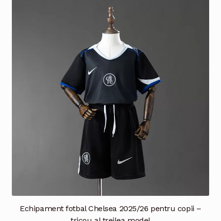
Echipament fotbal Chelsea 2025/26 pentru copii –
tricou al treilea model