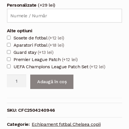
Personalizate
(+29 lei)
Alte optiuni
Sosete de fotbal
(+12 lei)
Aparatori Fotbal
(+18 lei)
Guard stay
(+13 lei)
Premier League Patch
(+12 lei)
UEFA Champions League Patch Set
(+12 lei)
Cantitate
Adaugă în coș
Echipament
fotbal
Chelsea
Portar
SKU:
CFC2504240946
Tricou
Acasa
Categorie:
Echipament fotbal Chelsea copii
2024/25