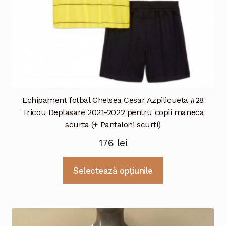
produsului.
Echipament fotbal Chelsea Cesar Azpilicueta #28
Tricou Deplasare 2021-2022 pentru copii maneca
scurta (+ Pantaloni scurti)
176
lei
Acest
Selectează opțiunile
produs
are
mai
multe