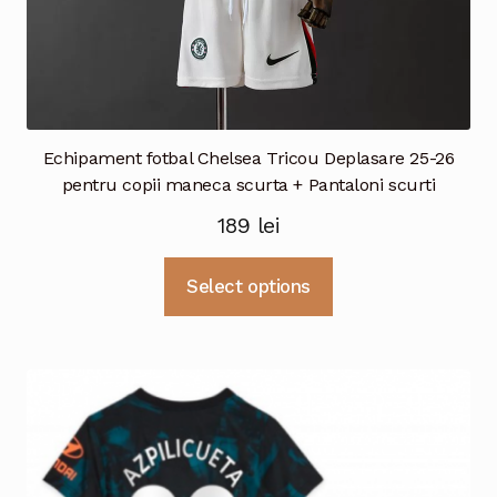
Echipament fotbal Chelsea Tricou Deplasare 25-26
pentru copii maneca scurta + Pantaloni scurti
189
lei
Acest
Select options
produs
are
mai
multe
variații.
Opțiunile
pot