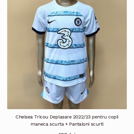
variații.
Opțiunile
pot
fi
alese
în
pagina
produsului.
Chelsea Tricou Deplasare 2022/23 pentru copii
maneca scurta + Pantaloni scurti