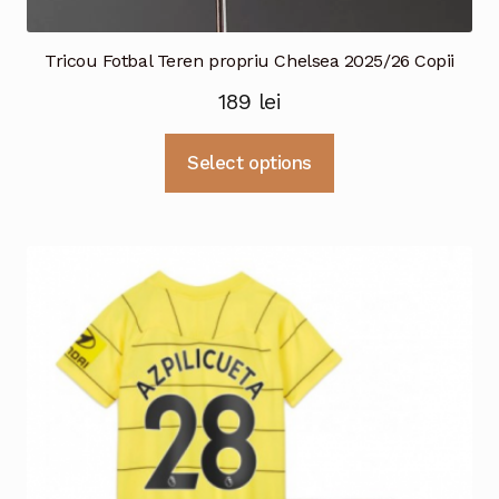
Tricou Fotbal Teren propriu Chelsea 2025/26 Copii
189
lei
Acest
Select options
produs
are
mai
multe
variații.
Opțiunile
pot
fi
alese
în
pagina