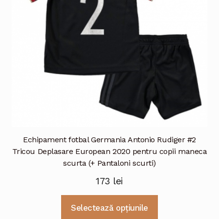
Echipament fotbal Germania Antonio Rudiger #2
Tricou Deplasare European 2020 pentru copii maneca
scurta (+ Pantaloni scurti)
173
lei
Acest
Selectează opțiunile
produs