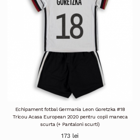
pot
fi
alese
în
pagina
produsului.
Echipament fotbal Germania Leon Goretzka #18
Tricou Acasa European 2020 pentru copii maneca
scurta (+ Pantaloni scurti)
173
lei