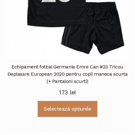
pagina
produsului.
Echipament fotbal Germania Emre Can #23 Tricou
Deplasare European 2020 pentru copii maneca scurta
(+ Pantaloni scurti)
173
lei
Acest
Selectează opțiunile
produs
are
mai