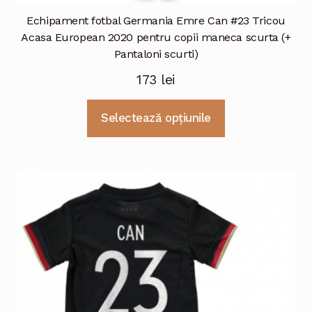
Echipament fotbal Germania Emre Can #23 Tricou
Acasa European 2020 pentru copii maneca scurta (+
Pantaloni scurti)
173
lei
Acest
Selectează opțiunile
produs
are
mai
multe
variații.
Opțiunile
pot
fi
alese
în