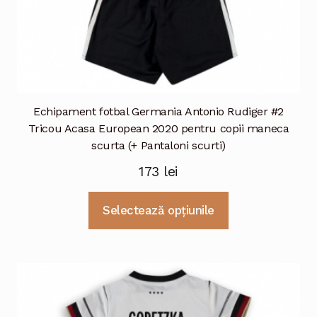
Echipament fotbal Germania Antonio Rudiger #2
Tricou Acasa European 2020 pentru copii maneca
scurta (+ Pantaloni scurti)
173
lei
Acest
Selectează opțiunile
produs
are
mai
multe
variații.
Opțiunile