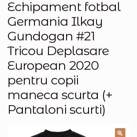
Echipament fotbal
Magazinul
Germania Ilkay
Gundogan #21
Tricou Deplasare
European 2020
pentru copii
maneca scurta (+
Pantaloni scurti)