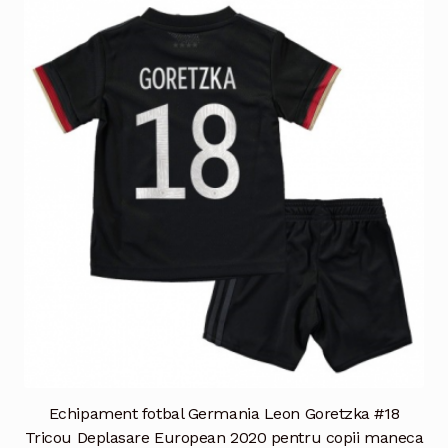
multe
variații.
Opțiunile
pot
fi
alese
în
pagina
produsului.
Echipament fotbal Germania Leon Goretzka #18
Tricou Deplasare European 2020 pentru copii maneca