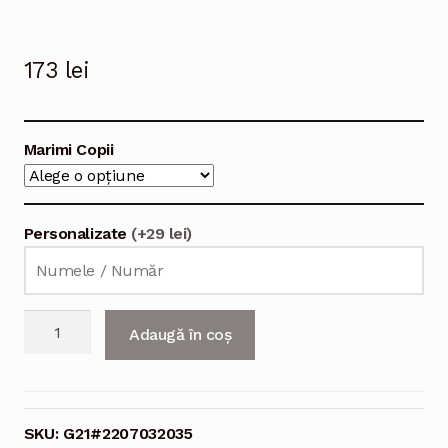
173
lei
Marimi Copii
Personalizate
(+29 lei)
Cantitate
Adaugă în coș
Echipament
fotbal
Germania
Ilkay
SKU:
G21#2207032035
Gundogan