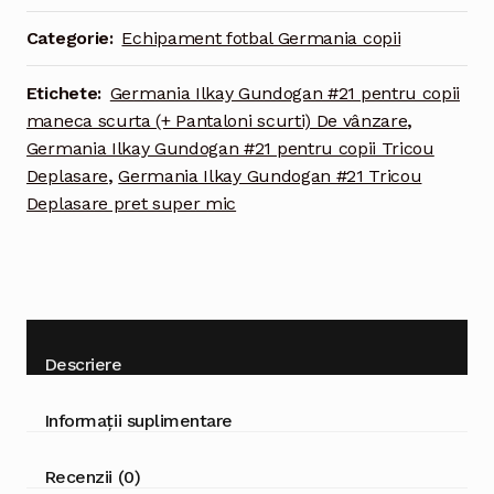
#21
Categorie:
Echipament fotbal Germania copii
Tricou
Deplasare
Etichete:
Germania Ilkay Gundogan #21 pentru copii
European
maneca scurta (+ Pantaloni scurti) De vânzare
,
2020
Germania Ilkay Gundogan #21 pentru copii Tricou
pentru
Deplasare
,
Germania Ilkay Gundogan #21 Tricou
copii
Deplasare pret super mic
maneca
scurta
(+
Pantaloni
scurti)
Descriere
Informații suplimentare
Recenzii (0)