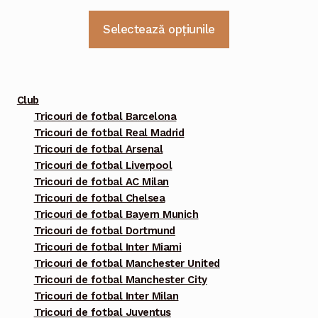
Acest
Selectează opțiunile
produs
are
mai
multe
Club
variații.
Tricouri de fotbal Barcelona
Tricouri de fotbal Real Madrid
Opțiunile
Tricouri de fotbal Arsenal
pot
Tricouri de fotbal Liverpool
fi
Tricouri de fotbal AC Milan
alese
Tricouri de fotbal Chelsea
în
Tricouri de fotbal Bayern Munich
pagina
Tricouri de fotbal Dortmund
Tricouri de fotbal Inter Miami
produsului.
Tricouri de fotbal Manchester United
Tricouri de fotbal Manchester City
Tricouri de fotbal Inter Milan
Tricouri de fotbal Juventus