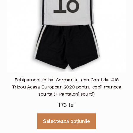
în
pagina
produsului.
Echipament fotbal Germania Leon Goretzka #18
Tricou Acasa European 2020 pentru copii maneca
scurta (+ Pantaloni scurti)
173
lei
Acest
Selectează opțiunile
produs
are