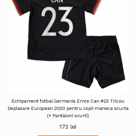
pot
fi
alese
în
pagina
produsului.
Echipament fotbal Germania Emre Can #23 Tricou
Deplasare European 2020 pentru copii maneca scurta
(+ Pantaloni scurti)
173
lei