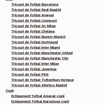
variații.
Tricouri de fotbal Barcelona
Tricouri de fotbal Real Madrid
Opțiunile
Tricouri de fotbal Arsenal
pot
Tricouri de fotbal Liverpool
fi
Tricouri de fotbal AC Milan
alese
Tricouri de fotbal Chelsea
în
Tricouri de fotbal Bayern Munich
pagina
Tricouri de fotbal Dortmund
Tricouri de fotbal Inter Miami
produsului.
Tricouri de fotbal Manchester United
Tricouri de fotbal Manchester City
Tricouri de fotbal Inter Milan
Tricouri de fotbal Juventus
Tricouri de fotbal PSG
Tricouri de fotbal Tottenham Hotspur
Tricouri de fotbal Atletico Madrid
Copii
Echipament fotbal Arsenal copii
Echipament fotbal Barcelona copii