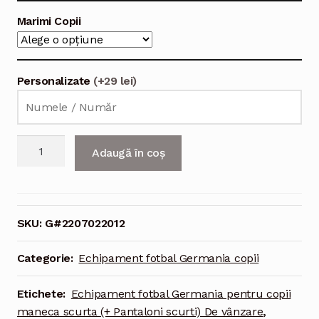
Marimi Copii
Personalizate
(+29 lei)
Cantitate
Adaugă în coș
Echipament
fotbal
Germania
Tricou
SKU:
G#2207022012
Acasa
European
Categorie:
Echipament fotbal Germania copii
2020
pentru
Etichete:
Echipament fotbal Germania pentru copii
copii
maneca scurta (+ Pantaloni scurti) De vânzare
,