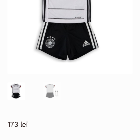
173
lei