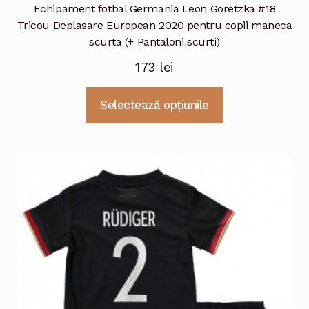
Echipament fotbal Germania Leon Goretzka #18
Tricou Deplasare European 2020 pentru copii maneca
scurta (+ Pantaloni scurti)
173
lei
Acest
Selectează opțiunile
produs
are
mai
multe
variații.
Opțiunile
pot
fi
alese
în
pagina