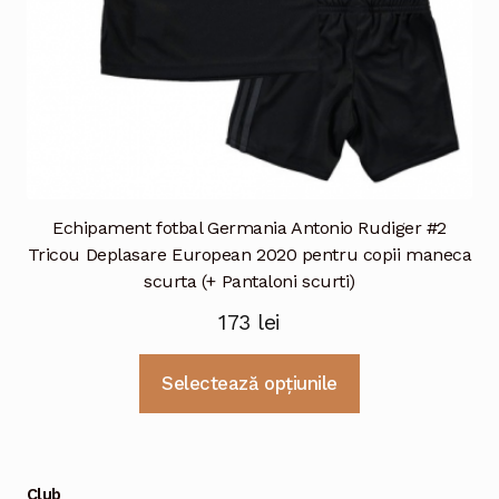
produsului.
Echipament fotbal Germania Antonio Rudiger #2
Tricou Deplasare European 2020 pentru copii maneca
scurta (+ Pantaloni scurti)
173
lei
Acest
Selectează opțiunile
produs
are
mai
multe
Club