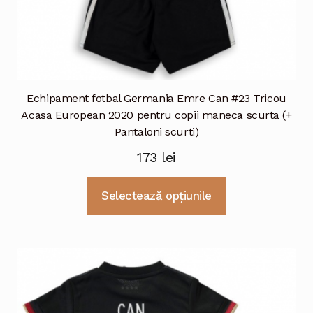
Echipament fotbal Germania Emre Can #23 Tricou
Acasa European 2020 pentru copii maneca scurta (+
Pantaloni scurti)
173
lei
Acest
Selectează opțiunile
produs
are
mai
multe
variații.
Opțiunile