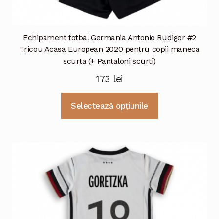
Echipament fotbal Germania Antonio Rudiger #2
Tricou Acasa European 2020 pentru copii maneca
scurta (+ Pantaloni scurti)
173
lei
Acest
Selectează opțiunile
produs
are
mai
multe
variații.
Opțiunile
pot
fi
alese