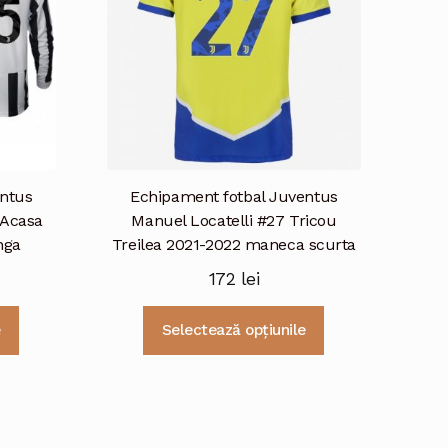
alese
fi
în
alese
pagina
în
produsului.
pagina
produsului.
entus
Echipament fotbal Juventus
 Acasa
Manuel Locatelli #27 Tricou
nga
Treilea 2021-2022 maneca scurta
172
lei
Acest
Acest
e
Selectează opțiunile
produs
produs
are
are
mai
mai
multe
multe
variații.
variații.