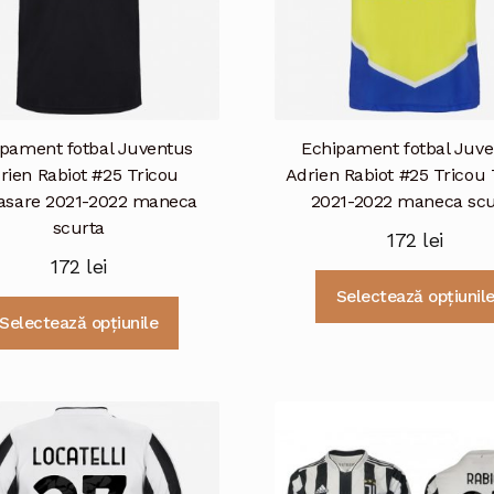
pament fotbal Juventus
Echipament fotbal Juv
rien Rabiot #25 Tricou
Adrien Rabiot #25 Tricou 
asare 2021-2022 maneca
2021-2022 maneca scu
scurta
172
lei
172
lei
Selectează opțiunil
Acest
Selectează opțiunile
produs
are
mai
multe
variații.
Opțiunile
pot