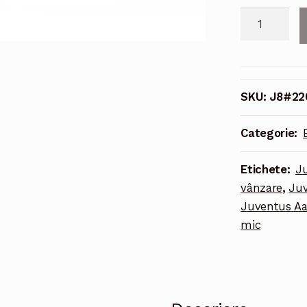
Cantitate
Echipament
fotbal
Juventus
Aaron
SKU:
J8#22
Ramsey
#8
Categorie:
Tricou
Deplasare
Etichete:
J
2021-
vânzare
,
Juv
2022
Juventus Aa
maneca
mic
lunga