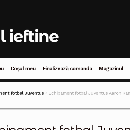
l ieftine
eu
Coșul meu
Finalizează comanda
Magazinul
oșul meu
Finalizează comanda
Magazinul
ent fotbal Juventus
Echipament fotbal Juventus Aaron Ra