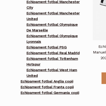
Echipament fotbal Manchester
City
Echipament fotbal Manchester
United
Echipament fotbal Olympique
De Marseille
Echipament fotbal Olympique
Lyonnais
Echi
Echipament fotbal PSG
Manuel 
Echipament fotbal Real Madrid
20
Echipament fotbal Tottenham
Hotspur
Echipament fotbal West Ham
United
Echipament fotbal Anglia copii
Echipament fotbal Franța copii
Echipament fotbal Germania copii