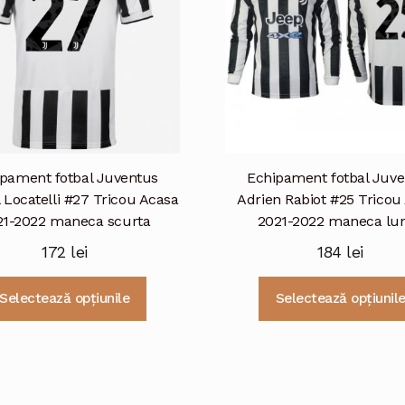
fi
alese
în
pagina
produsului.
pament fotbal Juventus
Echipament fotbal Juv
Locatelli #27 Tricou Acasa
Adrien Rabiot #25 Tricou
21-2022 maneca scurta
2021-2022 maneca lu
172
lei
184
lei
Acest
Selectează opțiunile
Selectează opțiunil
produs
are
mai
multe
variații.