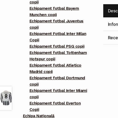
copii
Echipament fotbal Bayern
Desc
Munchen copii
Echipament fotbal Juventus
Info
copii
Echipament Fotbal Inter Milan
Recen
Copii
Echipament fotbal PSG copii
Echipament fotbal Tottenham
Hotspur copii
Echipament fotbal Atletico
Madrid copii
Echipament fotbal Dortmund
copii
Echipament fotbal Inter Miami
copii
Echipament fotbal Everton
Copii
Echipa Națională