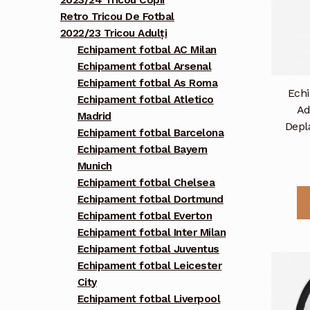
2023/24 Tricou Copii
Retro Tricou De Fotbal
2022/23 Tricou Adulți
Echipament fotbal AC Milan
Echipament fotbal Arsenal
Echipament fotbal As Roma
Echi
Echipament fotbal Atletico
Ad
Madrid
Depl
Echipament fotbal Barcelona
Echipament fotbal Bayern
Munich
Echipament fotbal Chelsea
Echipament fotbal Dortmund
Echipament fotbal Everton
Echipament fotbal Inter Milan
Echipament fotbal Juventus
Echipament fotbal Leicester
City
Echipament fotbal Liverpool