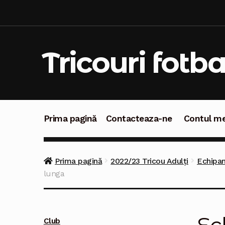
Sari
Sari
la
la
navigare
conținut
Tricouri fotba
Prima pagină
Contacteaza-ne
Contul m
Prima pagină
Contacteaza-ne
Contul meu
C
Prima pagină
2022/23 Tricou Adulți
Echipam
lunga
Club