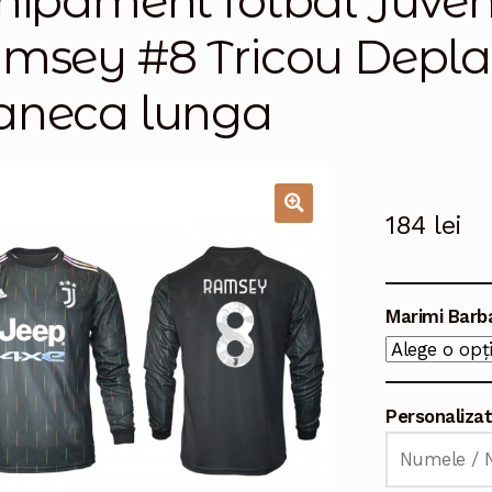
hipament fotbal Juve
msey #8 Tricou Depla
neca lunga
184
lei
🔍
Marimi Barb
Personaliza