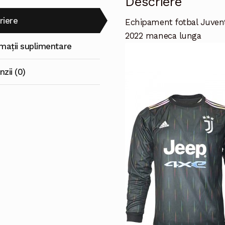
Descriere
riere
Echipament fotbal Juven
2022 maneca lunga
rmații suplimentare
zii (0)