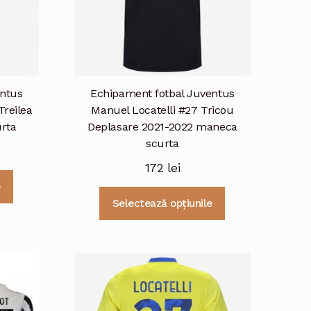
entus
Echipament fotbal Juventus
Treilea
Manuel Locatelli #27 Tricou
rta
Deplasare 2021-2022 maneca
scurta
172
lei
Acest
e
produs
Acest
Selectează opțiunile
are
produs
mai
are
multe
mai
variații.
multe
Opțiunile
variații.
pot
Opțiunile
fi
pot