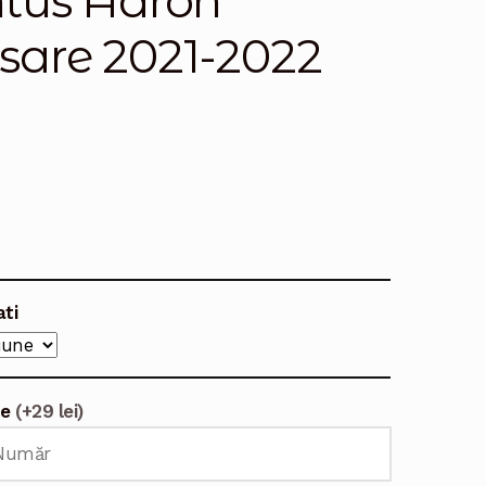
ntus Aaron
sare 2021-2022
ati
te
(+29 lei)