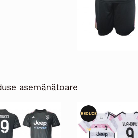
duse asemănătoare
REDUCE
RI!