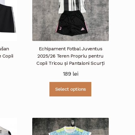
ušan
Echipament Fotbal Juventus
 Copii
2025/26 Teren Propriu pentru
Copii Tricou și Pantaloni Scurți
rețul
189
lei
urent
Acest
ste:
produs
Acest
Select options
73 lei.
are
produs
mai
are
multe
mai
variații.
multe
Opțiunile
variații.
pot
Opțiunile