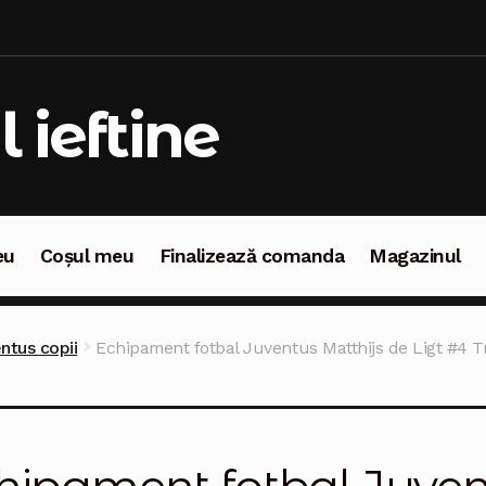
l ieftine
eu
Coșul meu
Finalizează comanda
Magazinul
oșul meu
Finalizează comanda
Magazinul
ntus copii
Echipament fotbal Juventus Matthijs de Ligt #4 