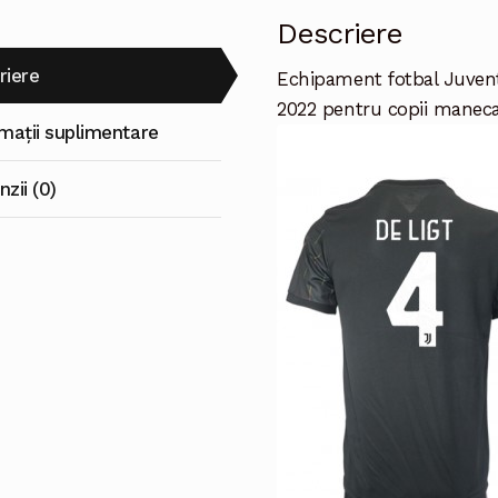
(+
Descriere
Pantaloni
scurti)
riere
Echipament fotbal Juvent
2022 pentru copii maneca 
rmații suplimentare
zii (0)