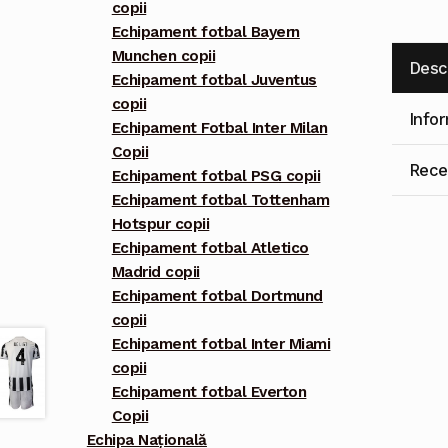
copii
Echipament fotbal Bayern
Munchen copii
Desc
Echipament fotbal Juventus
copii
Info
Echipament Fotbal Inter Milan
Copii
Recen
Echipament fotbal PSG copii
Echipament fotbal Tottenham
Hotspur copii
Echipament fotbal Atletico
Madrid copii
Echipament fotbal Dortmund
copii
Echipament fotbal Inter Miami
copii
Echipament fotbal Everton
Copii
Echipa Națională