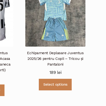
fi
pot
alese
fi
în
alese
pagina
în
produsului.
pagina
produsului.
entus
Echipament Deplasare Juventus
 Acasa
2025/26 pentru Copii – Tricou și
maneca
Pantaloni
rti)
189
lei
Acest
Select options
Acest
produs
e
produs
are
are
mai
mai
multe