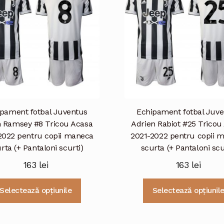
Opțiunile
pot
fi
alese
în
pagina
produsului.
pament fotbal Juventus
Echipament fotbal Juv
 Ramsey #8 Tricou Acasa
Adrien Rabiot #25 Tricou
2022 pentru copii maneca
2021-2022 pentru copii 
rta (+ Pantaloni scurti)
scurta (+ Pantaloni scu
163
lei
163
lei
Acest
Selectează opțiunile
Selectează opțiunil
produs
are
mai