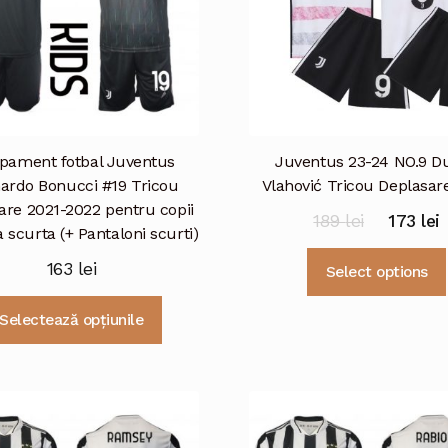
pament fotbal Juventus
Juventus 23-24 NO.9 D
ardo Bonucci #19 Tricou
Vlahović Tricou Deplasare
are 2021-2022 pentru copii
Prețul
P
189
lei
173
lei
scurta (+ Pantaloni scurti)
inițial
c
163
lei
Select options
a
e
fost:
1
Acest
Selectează opțiunile
produs
189 lei.
are
mai
multe
variații.