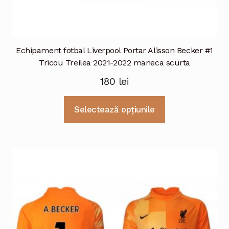
Echipament fotbal Liverpool Portar Alisson Becker #1
Tricou Treilea 2021-2022 maneca scurta
180
lei
Acest
Selectează opțiunile
produs
are
mai
multe
variații.
Opțiunile
pot
fi
alese