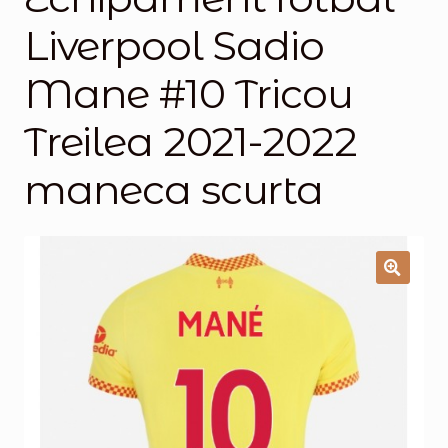
Liverpool Sadio
Magazinul
Mane #10 Tricou
Treilea 2021-2022
maneca scurta
🔍