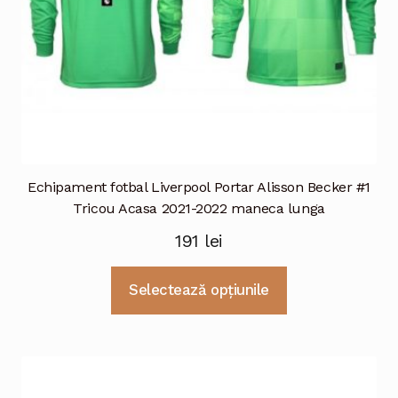
produsului.
Echipament fotbal Liverpool Portar Alisson Becker #1
Tricou Acasa 2021-2022 maneca lunga
191
lei
Acest
Selectează opțiunile
produs
are
mai
multe
variații.