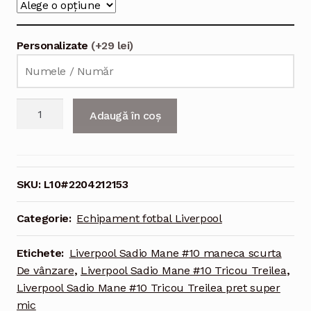
Personalizate
(+29 lei)
Cantitate
Adaugă în coș
Echipament
fotbal
Liverpool
Sadio
SKU:
L10#2204212153
Mane
#10
Categorie:
Echipament fotbal Liverpool
Tricou
Treilea
Etichete:
Liverpool Sadio Mane #10 maneca scurta
2021-
De vânzare
,
Liverpool Sadio Mane #10 Tricou Treilea
,
2022
Liverpool Sadio Mane #10 Tricou Treilea pret super
maneca
mic