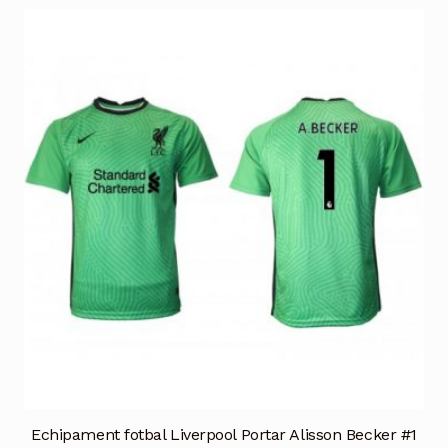
mai
multe
variații.
Opțiunile
pot
fi
alese
în
pagina
produsului.
Echipament fotbal Liverpool Portar Alisson Becker #1