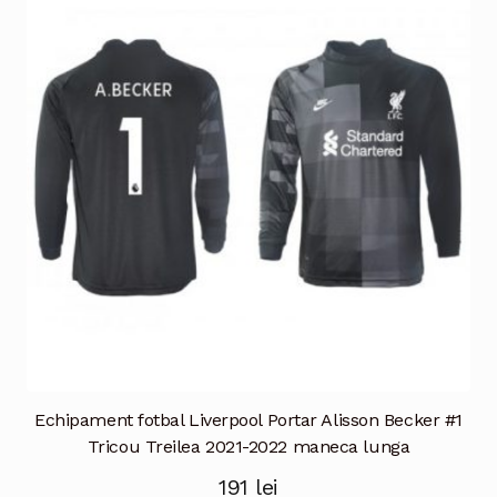
Opțiunile
pot
fi
alese
în
pagina
produsului.
Echipament fotbal Liverpool Portar Alisson Becker #1
Tricou Treilea 2021-2022 maneca lunga
191
lei