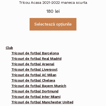
Tricou Acasa 2021-2022 maneca scurta
180
lei
Acest
Selectează opțiunile
produs
are
mai
multe
Club
variații.
Tricouri de fotbal Barcelona
Tricouri de fotbal Real Madrid
Opțiunile
Tricouri de fotbal Arsenal
pot
Tricouri de fotbal Liverpool
fi
Tricouri de fotbal AC Milan
alese
Tricouri de fotbal Chelsea
în
Tricouri de fotbal Bayern Munich
pagina
Tricouri de fotbal Dortmund
Tricouri de fotbal Inter Miami
produsului.
Tricouri de fotbal Manchester United