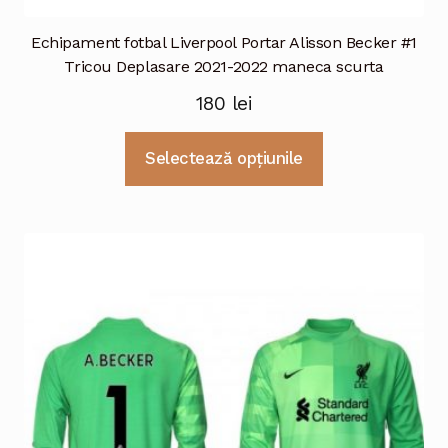
Echipament fotbal Liverpool Portar Alisson Becker #1
Tricou Deplasare 2021-2022 maneca scurta
180
lei
Acest
Selectează opțiunile
produs
are
mai
multe
variații.
Opțiunile
pot
fi
alese
în
pagina