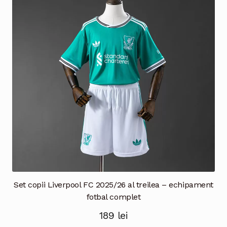
Opțiunile
pot
fi
alese
în
pagina
produsului.
Set copii Liverpool FC 2025/26 al treilea – echipament
fotbal complet
189
lei