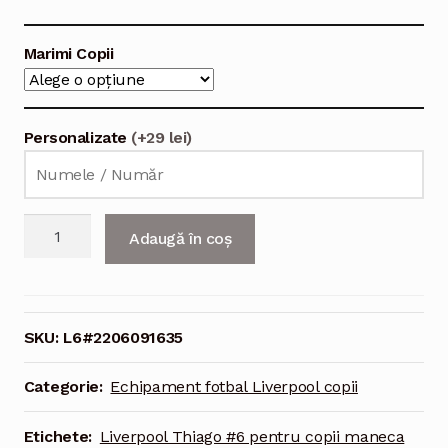
Marimi Copii
Personalizate
(+29 lei)
Cantitate
Adaugă în coș
Echipament
fotbal
Liverpool
Thiago
SKU:
L6#2206091635
#6
Tricou
Categorie:
Echipament fotbal Liverpool copii
Acasa
2021-
Etichete:
Liverpool Thiago #6 pentru copii maneca