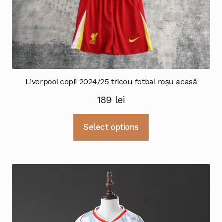
Liverpool copii 2024/25 tricou fotbal roșu acasă
189
lei
Acest
Select options
produs
are
mai
multe
variații.
Opțiunile
pot