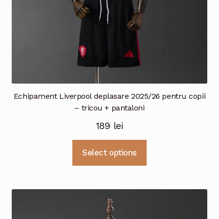
produsului.
Echipament Liverpool deplasare 2025/26 pentru copii
– tricou + pantaloni
189
lei
Acest
Select options
produs
are
mai
multe
variații.