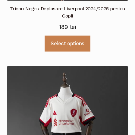
Tricou Negru Deplasare Liverpool 2024/2025 pentru
Copii
189
lei
Acest
Select options
produs
are
mai
multe
variații.
Opțiunile
pot
fi
alese
în
pagina