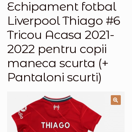
Echipament fotbal
Magazinul
Liverpool Thiago #6
Tricou Acasa 2021-
2022 pentru copii
maneca scurta (+
Pantaloni scurti)
🔍