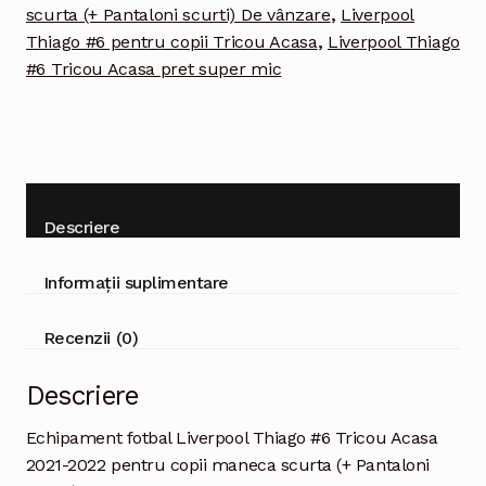
2022
scurta (+ Pantaloni scurti) De vânzare
,
Liverpool
pentru
Thiago #6 pentru copii Tricou Acasa
,
Liverpool Thiago
copii
#6 Tricou Acasa pret super mic
maneca
scurta
(+
Pantaloni
scurti)
Descriere
Informații suplimentare
Recenzii (0)
Descriere
Echipament fotbal Liverpool Thiago #6 Tricou Acasa
2021-2022 pentru copii maneca scurta (+ Pantaloni