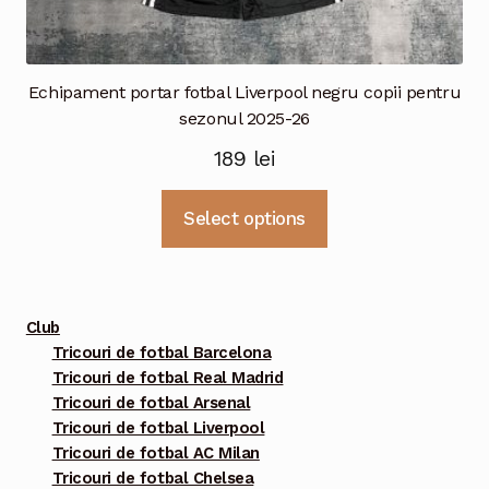
Echipament portar fotbal Liverpool negru copii pentru
sezonul 2025-26
189
lei
Acest
Select options
produs
are
mai
multe
Club
variații.
Tricouri de fotbal Barcelona
Tricouri de fotbal Real Madrid
Opțiunile
Tricouri de fotbal Arsenal
pot
Tricouri de fotbal Liverpool
fi
Tricouri de fotbal AC Milan
alese
Tricouri de fotbal Chelsea