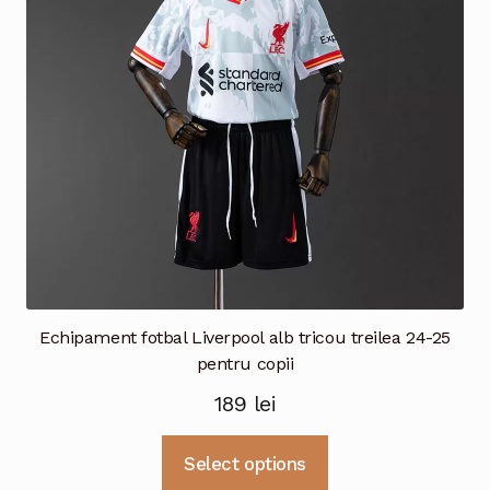
fi
alese
în
pagina
produsului.
Echipament fotbal Liverpool alb tricou treilea 24-25
pentru copii
189
lei
Acest
Select options
produs