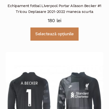
Echipament fotbal Liverpool Portar Alisson Becker #1
Tricou Deplasare 2021-2022 maneca scurta
180
lei
Acest
Selectează opțiunile
produs
are
mai
multe
variații.
Opțiunile
pot
fi
alese
în
pagina