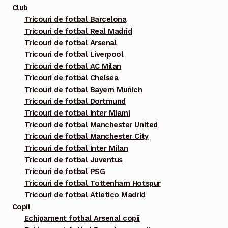
multe
Club
variații.
Tricouri de fotbal Barcelona
Tricouri de fotbal Real Madrid
Opțiunile
Tricouri de fotbal Arsenal
pot
Tricouri de fotbal Liverpool
fi
Tricouri de fotbal AC Milan
alese
Tricouri de fotbal Chelsea
în
Tricouri de fotbal Bayern Munich
pagina
Tricouri de fotbal Dortmund
Tricouri de fotbal Inter Miami
produsului.
Tricouri de fotbal Manchester United
Tricouri de fotbal Manchester City
Tricouri de fotbal Inter Milan
Tricouri de fotbal Juventus
Tricouri de fotbal PSG
Tricouri de fotbal Tottenham Hotspur
Tricouri de fotbal Atletico Madrid
Copii
Echipament fotbal Arsenal copii