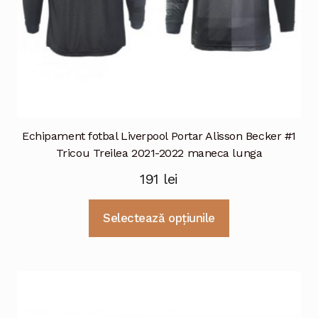
produsului.
Echipament fotbal Liverpool Portar Alisson Becker #1
Tricou Treilea 2021-2022 maneca lunga
191
lei
Acest
Selectează opțiunile
produs
are
mai
multe
variații.