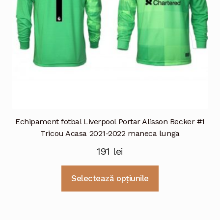
în
pagina
produsului.
Echipament fotbal Liverpool Portar Alisson Becker #1
Tricou Acasa 2021-2022 maneca lunga
191
lei
Acest
Selectează opțiunile
produs
are
mai