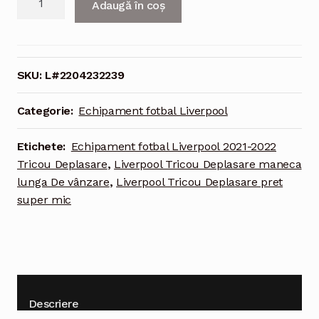
Adaugă în coș
Echipament
fotbal
Liverpool
Tricou
SKU:
L#2204232239
Deplasare
2021-
Categorie:
Echipament fotbal Liverpool
2022
maneca
Etichete:
Echipament fotbal Liverpool 2021-2022
lunga
Tricou Deplasare
,
Liverpool Tricou Deplasare maneca
lunga De vânzare
,
Liverpool Tricou Deplasare pret
super mic
Descriere