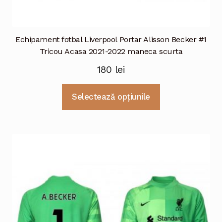
Echipament fotbal Liverpool Portar Alisson Becker #1
Tricou Acasa 2021-2022 maneca scurta
180
lei
Acest
Selectează opțiunile
produs
are
mai
multe
variații.
Opțiunile
pot
fi
alese