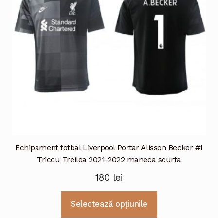
Echipament fotbal Liverpool Portar Alisson Becker #1
Tricou Treilea 2021-2022 maneca scurta
180
lei
Acest
Selectează opțiunile
produs