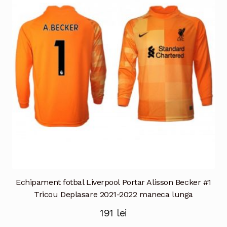
Opțiunile
pot
fi
alese
în
pagina
produsului.
Echipament fotbal Liverpool Portar Alisson Becker #1
Tricou Deplasare 2021-2022 maneca lunga
191
lei