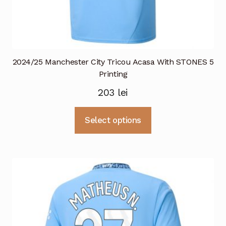
2024/25 Manchester City Tricou Acasa With STONES 5
Printing
203
lei
Acest
Select options
produs
are
mai
multe
variații.
Opțiunile
pot
fi