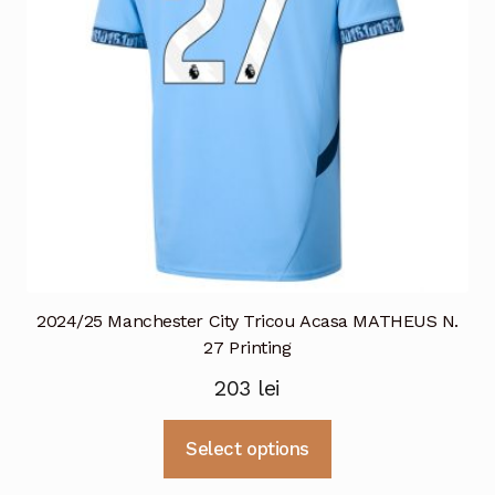
alese
în
pagina
produsului.
2024/25 Manchester City Tricou Acasa MATHEUS N.
27 Printing
203
lei
Acest
Select options
produs
are