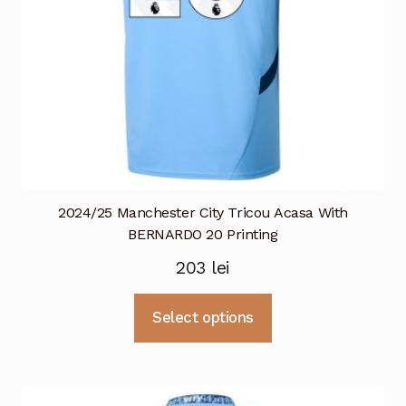
pagina
produsului.
2024/25 Manchester City Tricou Acasa With
BERNARDO 20 Printing
203
lei
Acest
Select options
produs
are
mai
multe