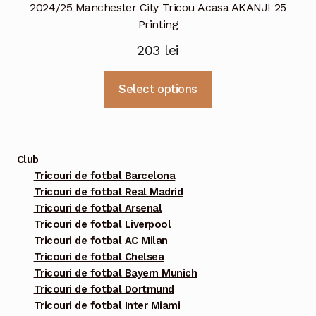
2024/25 Manchester City Tricou Acasa AKANJI 25
Printing
203
lei
Acest
Select options
produs
are
mai
multe
Club
variații.
Tricouri de fotbal Barcelona
Tricouri de fotbal Real Madrid
Opțiunile
Tricouri de fotbal Arsenal
pot
Tricouri de fotbal Liverpool
fi
Tricouri de fotbal AC Milan
alese
Tricouri de fotbal Chelsea
în
Tricouri de fotbal Bayern Munich
pagina
Tricouri de fotbal Dortmund
Tricouri de fotbal Inter Miami
produsului.