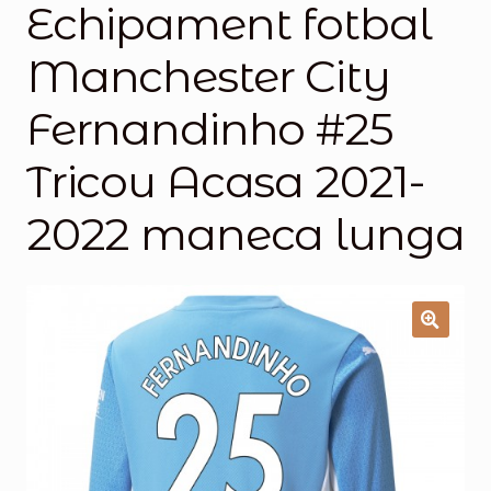
Echipament fotbal
Magazinul
Manchester City
Fernandinho #25
Tricou Acasa 2021-
2022 maneca lunga
🔍