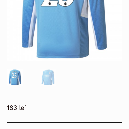
183
lei