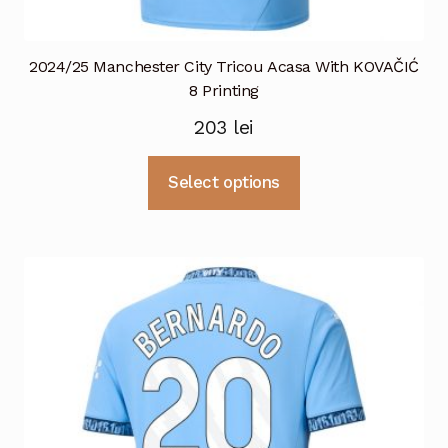
2024/25 Manchester City Tricou Acasa With KOVAČIĆ
8 Printing
203
lei
Acest
Select options
produs
are
mai
multe
variații.
Opțiunile
pot
fi
alese
în