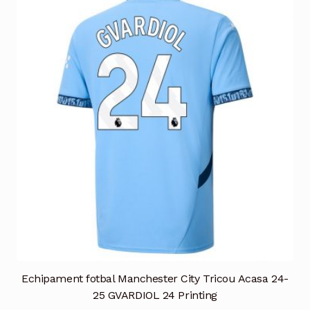
variații.
Opțiunile
pot
fi
alese
în
pagina
produsului.
Echipament fotbal Manchester City Tricou Acasa 24-
25 GVARDIOL 24 Printing