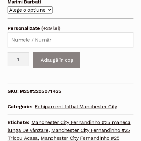
Marimi Barbati
Personalizate
(+29 lei)
Cantitate
Adaugă în coș
Echipament
fotbal
Manchester
City
SKU:
M25#2205071435
Fernandinho
#25
Categorie:
Echipament fotbal Manchester City
Tricou
Acasa
Etichete:
Manchester City Fernandinho #25 maneca
2021-
lunga De vânzare
,
Manchester City Fernandinho #25
2022
Tricou Acasa
,
Manchester City Fernandinho #25