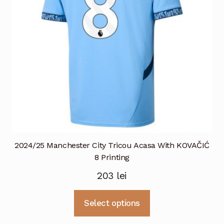
alese
în
pagina
produsului.
2024/25 Manchester City Tricou Acasa With KOVAČIĆ
8 Printing
203
lei
Acest
Select options
produs
are