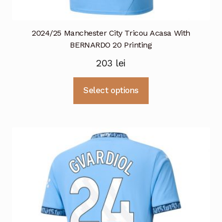
2024/25 Manchester City Tricou Acasa With
BERNARDO 20 Printing
203
lei
Acest
Select options
produs
are
mai
multe
variații.
Opțiunile
pot
fi
alese
în