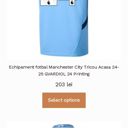
pagina
produsului.
Echipament fotbal Manchester City Tricou Acasa 24-
25 GVARDIOL 24 Printing
203
lei
Acest
Select options
produs
are
mai
multe