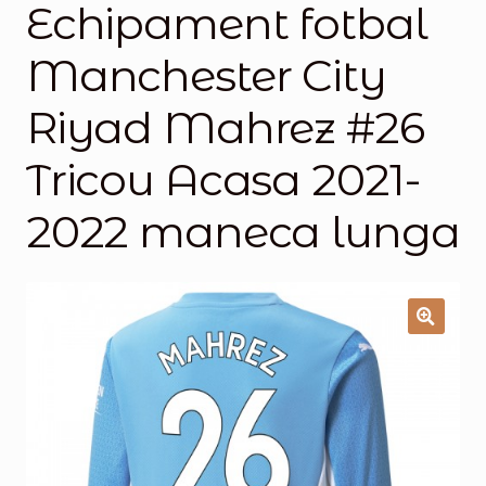
Echipament fotbal
Magazinul
Manchester City
Riyad Mahrez #26
Tricou Acasa 2021-
2022 maneca lunga
🔍