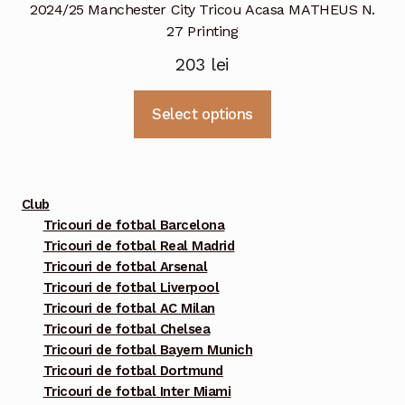
2024/25 Manchester City Tricou Acasa MATHEUS N.
27 Printing
203
lei
Acest
Select options
produs
are
mai
multe
Club
variații.
Tricouri de fotbal Barcelona
Tricouri de fotbal Real Madrid
Opțiunile
Tricouri de fotbal Arsenal
pot
Tricouri de fotbal Liverpool
fi
Tricouri de fotbal AC Milan
alese
Tricouri de fotbal Chelsea
în
Tricouri de fotbal Bayern Munich
pagina
Tricouri de fotbal Dortmund
Tricouri de fotbal Inter Miami
produsului.