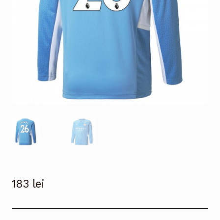
183
lei