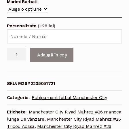
Marimi Barbati
Personalizate
(+29 lei)
Cantitate
Adaugă în coș
Echipament
fotbal
Manchester
City
SKU:
M26#2205051721
Riyad
Mahrez
Categorie:
Echipament fotbal Manchester City
#26
Tricou
Etichete:
Manchester City Riyad Mahrez #26 maneca
Acasa
lunga De vânzare
,
Manchester City Riyad Mahrez #26
2021-
Tricou Acasa
,
Manchester City Riyad Mahrez #26