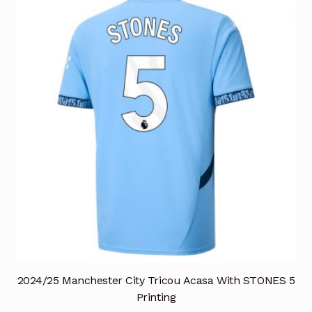
variații.
Opțiunile
pot
fi
alese
în
pagina
produsului.
2024/25 Manchester City Tricou Acasa With STONES 5
Printing