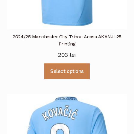
2024/25 Manchester City Tricou Acasa AKANJI 25
Printing
203
lei
Acest
Select options
produs
are
mai
multe
variații.
Opțiunile
pot
fi