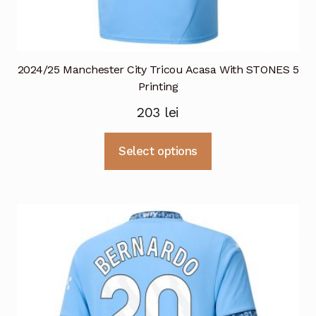
2024/25 Manchester City Tricou Acasa With STONES 5
Printing
203
lei
Acest
Select options
produs
are
mai
multe
variații.
Opțiunile
pot
fi
alese