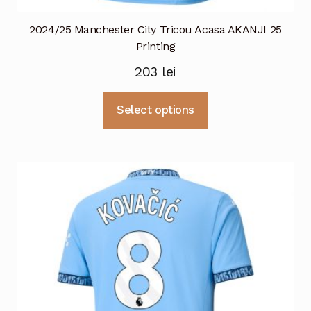
2024/25 Manchester City Tricou Acasa AKANJI 25
Printing
203
lei
Acest
Select options
produs
are
mai
multe
variații.
Opțiunile
pot
fi
alese
în
pagina