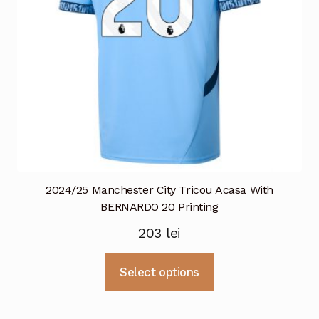
în
pagina
produsului.
2024/25 Manchester City Tricou Acasa With
BERNARDO 20 Printing
203
lei
Acest
Select options
produs
are