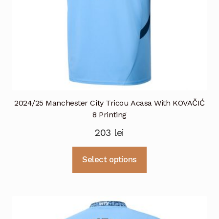
produsului.
2024/25 Manchester City Tricou Acasa With KOVAČIĆ
8 Printing
203
lei
Acest
Select options
produs
are
mai
multe
variații.