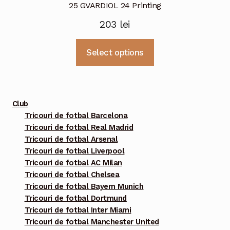
25 GVARDIOL 24 Printing
203
lei
Acest
Select options
produs
are
mai
multe
Club
variații.
Tricouri de fotbal Barcelona
Tricouri de fotbal Real Madrid
Opțiunile
Tricouri de fotbal Arsenal
pot
Tricouri de fotbal Liverpool
fi
Tricouri de fotbal AC Milan
alese
Tricouri de fotbal Chelsea
în
Tricouri de fotbal Bayern Munich
pagina
Tricouri de fotbal Dortmund
Tricouri de fotbal Inter Miami
produsului.
Tricouri de fotbal Manchester United