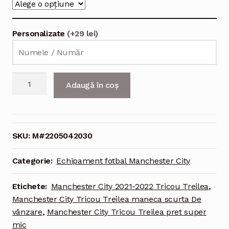
Personalizate
(+29 lei)
Cantitate
Adaugă în coș
Echipament
fotbal
Manchester
City
SKU:
M#2205042030
Tricou
Treilea
Categorie:
Echipament fotbal Manchester City
2021-
2022
Etichete:
Manchester City 2021-2022 Tricou Treilea
,
maneca
Manchester City Tricou Treilea maneca scurta De
scurta
vânzare
,
Manchester City Tricou Treilea pret super
mic