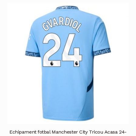
mai
multe
variații.
Opțiunile
pot
fi
alese
în
pagina
produsului.
Echipament fotbal Manchester City Tricou Acasa 24-