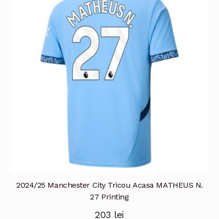
Opțiunile
pot
fi
alese
în
pagina
produsului.
2024/25 Manchester City Tricou Acasa MATHEUS N.
27 Printing
203
lei