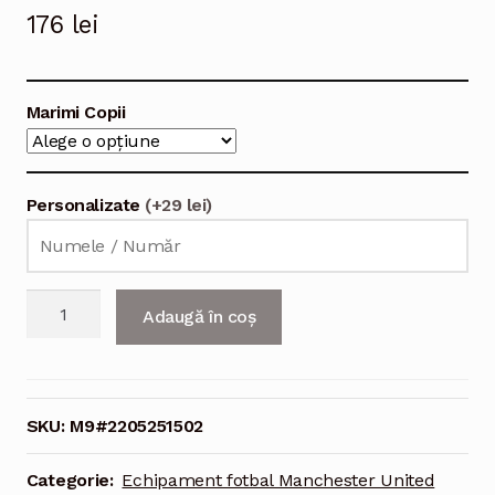
176
lei
Marimi Copii
Personalizate
(+29 lei)
Cantitate
Adaugă în coș
Echipament
fotbal
Manchester
United
SKU:
M9#2205251502
Anthony
Martial
Categorie:
Echipament fotbal Manchester United