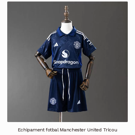
multe
variații.
Opțiunile
pot
fi
alese
în
pagina
produsului.
Echipament fotbal Manchester United Tricou