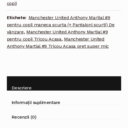
#9
copii
Tricou
Acasa
Etichete:
Manchester United Anthony Martial #9
2021-
pentru copii maneca scurta (+ Pantaloni scurti) De
2022
vânzare
,
Manchester United Anthony Martial #9
pentru
pentru copii Tricou Acasa
,
Manchester United
copii
Anthony Martial #9 Tricou Acasa pret super mic
maneca
scurta
(+
Pantaloni
scurti)
Descriere
Informații suplimentare
Recenzii (0)