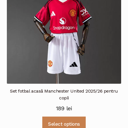
fi
alese
în
pagina
produsului.
Set fotbal acasă Manchester United 2025/26 pentru
copii
189
lei
Acest
Select options
produs