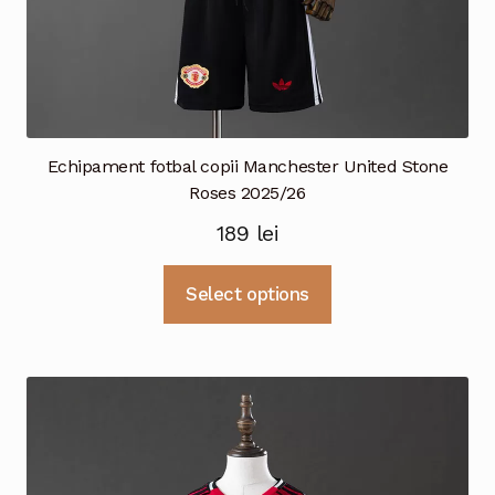
Echipament fotbal copii Manchester United Stone
Roses 2025/26
189
lei
Acest
Select options
produs
are
mai
multe
variații.
Opțiunile
pot