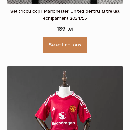
Set tricou copii Manchester United pentru al treilea
echipament 2024/25
189
lei
Acest
Select options
produs
are
mai
multe
variații.
Opțiunile
pot
fi
alese
în
pagina