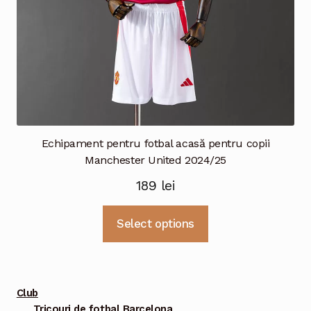
produsului.
Echipament pentru fotbal acasă pentru copii
Manchester United 2024/25
189
lei
Acest
Select options
produs
are
mai
multe
Club
variații.
Tricouri de fotbal Barcelona