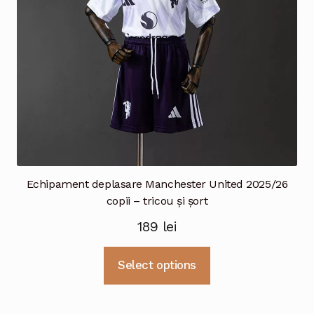
Echipament deplasare Manchester United 2025/26
copii – tricou și șort
189
lei
Acest
Select options
produs
are
mai