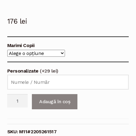
176
lei
Marimi Copii
Personalizate
(+29 lei)
Cantitate
Adaugă în coș
Echipament
fotbal
Manchester
United
SKU:
M11#2205261517
Mason