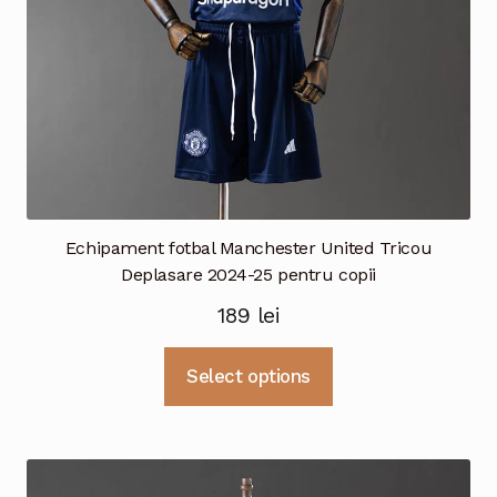
pagina
produsului.
Echipament fotbal Manchester United Tricou
Deplasare 2024-25 pentru copii
189
lei
Acest
Select options
produs
are
mai
multe