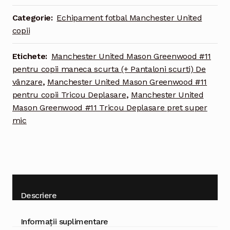
Greenwood
Categorie:
Echipament fotbal Manchester United
#11
copii
Tricou
Deplasare
Etichete:
Manchester United Mason Greenwood #11
2021-
pentru copii maneca scurta (+ Pantaloni scurti) De
2022
vânzare
,
Manchester United Mason Greenwood #11
pentru
pentru copii Tricou Deplasare
,
Manchester United
copii
Mason Greenwood #11 Tricou Deplasare pret super
maneca
mic
scurta
(+
Pantaloni
scurti)
Descriere
Informații suplimentare