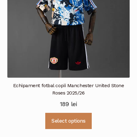
alese
în
pagina
produsului.
Echipament fotbal copii Manchester United Stone
Roses 2025/26
189
lei
Acest
Select options
produs
are