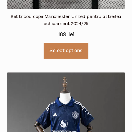
Set tricou copii Manchester United pentru al treilea
echipament 2024/25
189
lei
Acest
Select options
produs
are
mai
multe
variații.
Opțiunile
pot
fi
alese
în