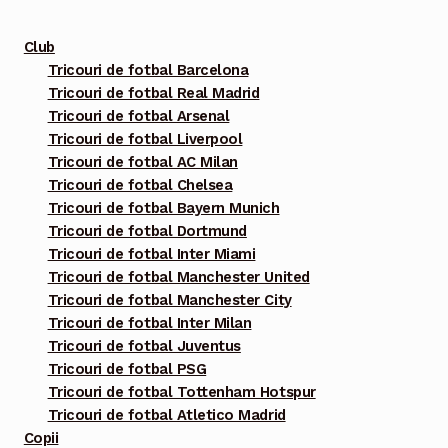
mai
multe
Club
variații.
Tricouri de fotbal Barcelona
Tricouri de fotbal Real Madrid
Opțiunile
Tricouri de fotbal Arsenal
pot
Tricouri de fotbal Liverpool
fi
Tricouri de fotbal AC Milan
alese
Tricouri de fotbal Chelsea
în
Tricouri de fotbal Bayern Munich
pagina
Tricouri de fotbal Dortmund
Tricouri de fotbal Inter Miami
produsului.
Tricouri de fotbal Manchester United
Tricouri de fotbal Manchester City
Tricouri de fotbal Inter Milan
Tricouri de fotbal Juventus
Tricouri de fotbal PSG
Tricouri de fotbal Tottenham Hotspur
Tricouri de fotbal Atletico Madrid
Copii