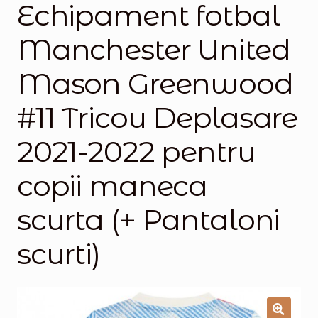
Echipament fotbal
Magazinul
Manchester United
Mason Greenwood
#11 Tricou Deplasare
2021-2022 pentru
copii maneca
scurta (+ Pantaloni
scurti)