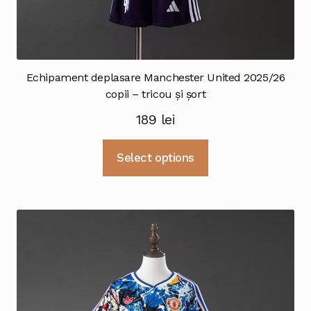
Echipament deplasare Manchester United 2025/26
copii – tricou și șort
189
lei
Acest
Select options
produs
are
mai
multe
variații.
Opțiunile
pot
fi