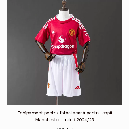
variații.
Opțiunile
pot
fi
alese
în
pagina
produsului.
Echipament pentru fotbal acasă pentru copii
Manchester United 2024/25