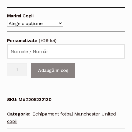
Marimi Copii
Personalizate
(+29 lei)
Cantitate
Adaugă în coș
Echipament
fotbal
Manchester
United
SKU:
M#2205232130
Tricou
Acasa
Categorie:
Echipament fotbal Manchester United
2021-
copii
2022