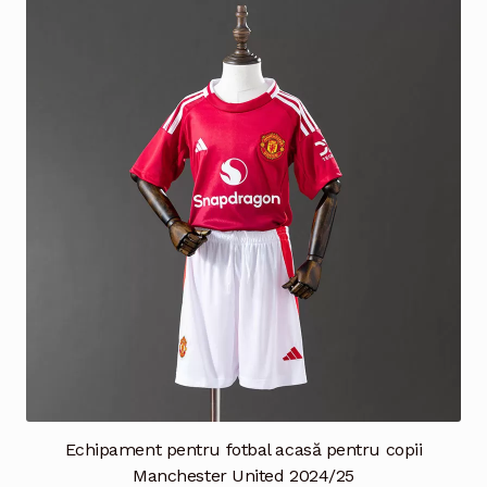
multe
variații.
Opțiunile
pot
fi
alese
în
pagina
produsului.
Echipament pentru fotbal acasă pentru copii
Manchester United 2024/25