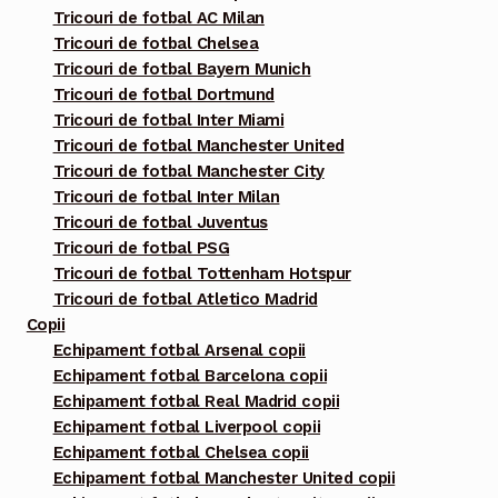
fi
Tricouri de fotbal AC Milan
alese
Tricouri de fotbal Chelsea
în
Tricouri de fotbal Bayern Munich
pagina
Tricouri de fotbal Dortmund
Tricouri de fotbal Inter Miami
produsului.
Tricouri de fotbal Manchester United
Tricouri de fotbal Manchester City
Tricouri de fotbal Inter Milan
Tricouri de fotbal Juventus
Tricouri de fotbal PSG
Tricouri de fotbal Tottenham Hotspur
Tricouri de fotbal Atletico Madrid
Copii
Echipament fotbal Arsenal copii
Echipament fotbal Barcelona copii
Echipament fotbal Real Madrid copii
Echipament fotbal Liverpool copii
Echipament fotbal Chelsea copii
Echipament fotbal Manchester United copii