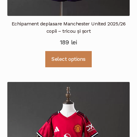
Echipament deplasare Manchester United 2025/26
copii – tricou și șort
189
lei
Acest
Select options
produs
are
mai
multe
variații.
Opțiunile
pot
fi
alese