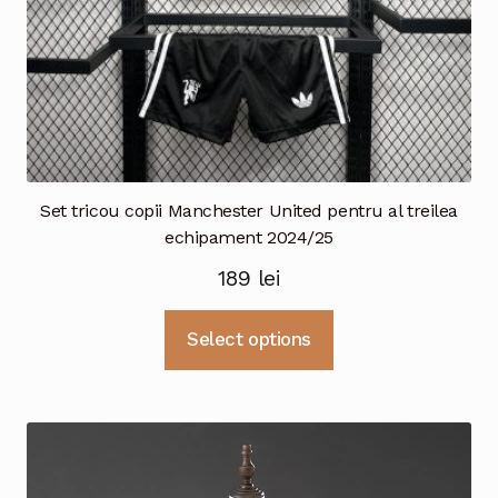
Set tricou copii Manchester United pentru al treilea
echipament 2024/25
189
lei
Acest
Select options
produs
are
mai
multe
variații.