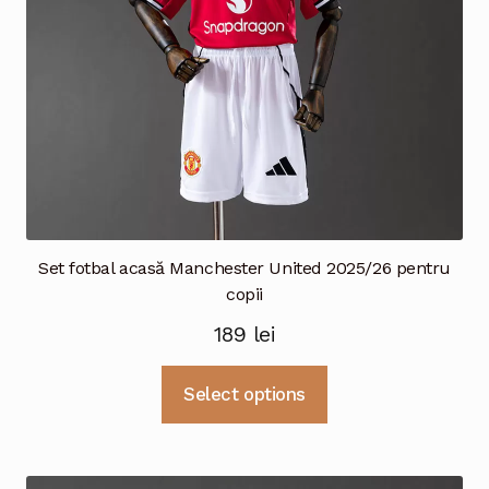
în
pagina
produsului.
Set fotbal acasă Manchester United 2025/26 pentru
copii
189
lei
Acest
Select options
produs
are
mai