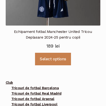
Echipament fotbal Manchester United Tricou
Deplasare 2024-25 pentru copii
189
lei
Acest
Select options
produs
are
mai
multe
Club
variații.
Tricouri de fotbal Barcelona
Tricouri de fotbal Real Madrid
Opțiunile
Tricouri de fotbal Arsenal
pot
Tricouri de fotbal Liverpool