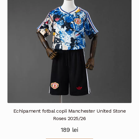
Opțiunile
pot
fi
alese
în
pagina
produsului.
Echipament fotbal copii Manchester United Stone
Roses 2025/26
189
lei