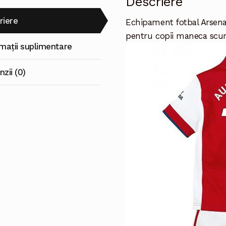
Descriere
scurti)
riere
Echipament fotbal Arsen
pentru copii maneca scurt
rmații suplimentare
zii (0)