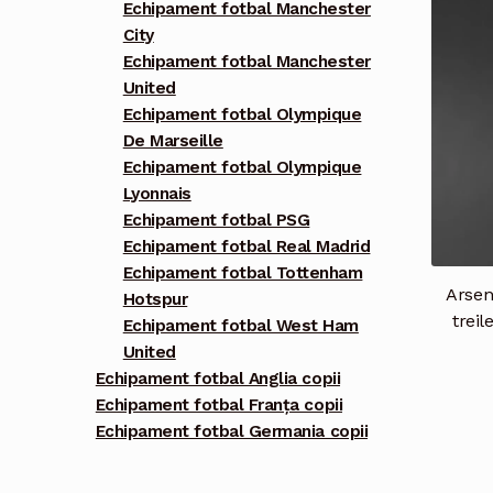
Echipament fotbal Manchester
City
Echipament fotbal Manchester
United
Echipament fotbal Olympique
De Marseille
Echipament fotbal Olympique
Lyonnais
Echipament fotbal PSG
Echipament fotbal Real Madrid
Echipament fotbal Tottenham
Arsen
Hotspur
treil
Echipament fotbal West Ham
United
Echipament fotbal Anglia copii
Echipament fotbal Franța copii
Echipament fotbal Germania copii