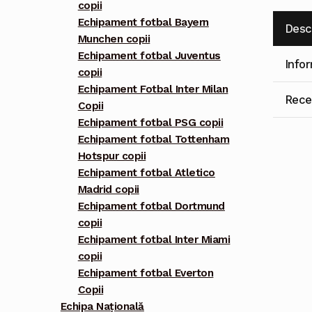
copii
Echipament fotbal Bayern
Desc
Munchen copii
Echipament fotbal Juventus
Info
copii
Echipament Fotbal Inter Milan
Recen
Copii
Echipament fotbal PSG copii
Echipament fotbal Tottenham
Hotspur copii
Echipament fotbal Atletico
Madrid copii
Echipament fotbal Dortmund
copii
Echipament fotbal Inter Miami
copii
Echipament fotbal Everton
Copii
Echipa Națională