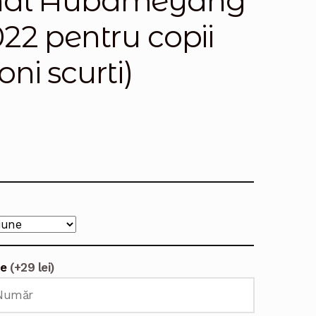
enal Aubameyang
22 pentru copii
ni scurti)
te
(+29 lei)