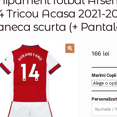
hipament fotbal Ars
4 Tricou Acasa 2021-20
neca scurta (+ Pantalo
166
lei
🔍
Marimi Copii
Personaliza