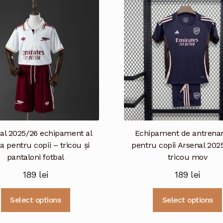
al 2025/26 echipament al
Echipament de antren
ea pentru copii – tricou și
pentru copii Arsenal 202
pantaloni fotbal
tricou mov
189
lei
189
lei
Acest
Select options
Select options
produs
are