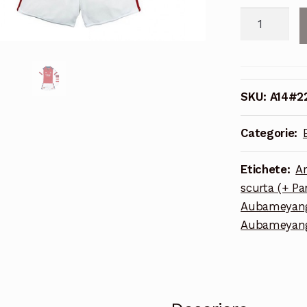
Cantitate
Echipament
fotbal
Arsenal
Aubameyan
SKU:
A14#2
#14
Tricou
Categorie:
Acasa
2021-
Etichete:
A
2022
scurta (+ Pa
pentru
Aubameyang 
copii
Aubameyang 
maneca
scurta
(+
Pantaloni