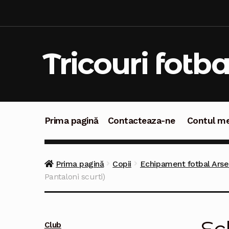
Sari
Sari
la
la
navigare
conținut
Tricouri fotba
Prima pagină
Contacteaza-ne
Contul m
Prima pagină
Contacteaza-ne
Contul meu
C
Prima pagină
Copii
Echipament fotbal Arsen
Pantaloni scurti)
Club