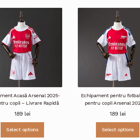
mai
multe
variații.
Opțiunile
pot
fi
alese
în
pagina
produsului.
ment Acasă Arsenal 2025-
Echipament pentru fotbal
tru copii – Livrare Rapidă
pentru copii Arsenal 20
189
lei
189
lei
Acest
Select options
Select options
produs