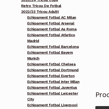
2023/24 Tricou Copii
Retro Tricou De Fotbal
2022/23 Tricou Adulți
Echipament fotbal AC Milan
Echipament fotbal Arsenal
Echipament fotbal As Roma
Echipament fotbal Atletico
Madrid
Echipament fotbal Barcelona
Echipament fotbal Bayern
Munich
Echipament fotbal Chelsea
Echipament fotbal Dortmund
Echipament fotbal Everton
Echipament fotbal Inter Milan
Echipament fotbal Juventus
Pro
Echipament fotbal Leicester
City
Echipament fotbal Liverpool