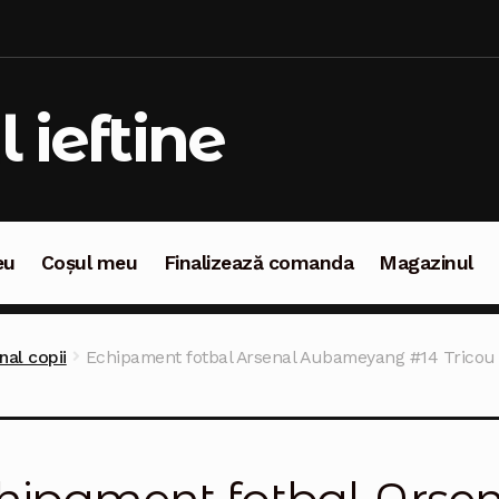
l ieftine
eu
Coșul meu
Finalizează comanda
Magazinul
oșul meu
Finalizează comanda
Magazinul
al copii
Echipament fotbal Arsenal Aubameyang #14 Tricou 