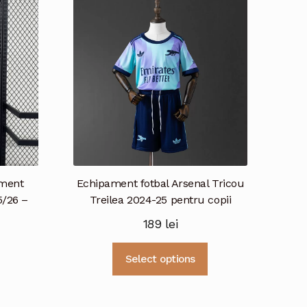
ament
Echipament fotbal Arsenal Tricou
5/26 –
Treilea 2024-25 pentru copii
189
lei
Acest
Select options
Acest
produs
produs
are
are
mai