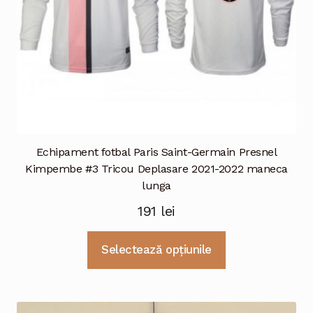
produsului.
Echipament fotbal Paris Saint-Germain Presnel
Kimpembe #3 Tricou Deplasare 2021-2022 maneca
lunga
191
lei
Acest
Selectează opțiunile
produs
are
mai