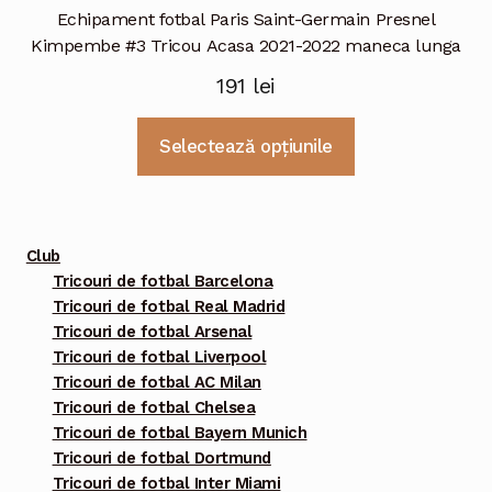
Echipament fotbal Paris Saint-Germain Presnel
Kimpembe #3 Tricou Acasa 2021-2022 maneca lunga
191
lei
Acest
Selectează opțiunile
produs
are
mai
multe
Club
variații.
Tricouri de fotbal Barcelona
Tricouri de fotbal Real Madrid
Opțiunile
Tricouri de fotbal Arsenal
pot
Tricouri de fotbal Liverpool
fi
Tricouri de fotbal AC Milan
alese
Tricouri de fotbal Chelsea
în
Tricouri de fotbal Bayern Munich
pagina
Tricouri de fotbal Dortmund
Tricouri de fotbal Inter Miami
produsului.