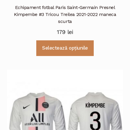
Echipament fotbal Paris Saint-Germain Presnel
Kimpembe #3 Tricou Treilea 2021-2022 maneca
scurta
179
lei
Acest
Selectează opțiunile
produs
are
mai
multe
variații.
Opțiunile
pot
fi
alese
în
pagina