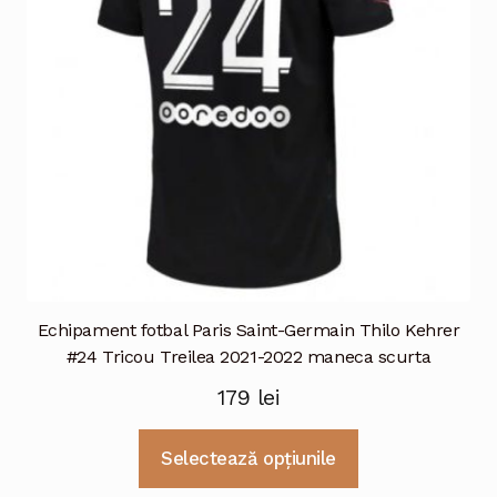
alese
în
pagina
produsului.
Echipament fotbal Paris Saint-Germain Thilo Kehrer
#24 Tricou Treilea 2021-2022 maneca scurta
179
lei
Acest
Selectează opțiunile
produs