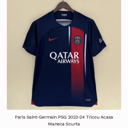
multe
variații.
Opțiunile
pot
fi
alese
în
pagina
produsului.
Paris Saint-Germain PSG 2023-24 Tricou Acasa
Maneca Scurta