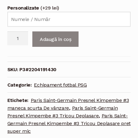
Personalizate
(+29 lei)
Cantitate
Adaugă în coș
Echipament
fotbal
Paris
Saint-
SKU:
P3#2204191430
Germain
Presnel
Categorie:
Echipament fotbal PSG
Kimpembe
#3
Etichete:
Paris Saint-Germain Presnel Kimpembe #3
Tricou
maneca scurta De vânzare
,
Paris Saint-Germain
Deplasare
Presnel Kimpembe #3 Tricou Deplasare
,
Paris Saint-
2021-
Germain Presnel Kimpembe #3 Tricou Deplasare pret
2022
super mic
maneca