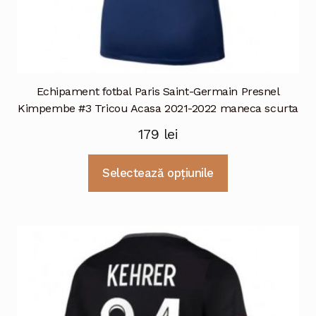
Echipament fotbal Paris Saint-Germain Presnel
Kimpembe #3 Tricou Acasa 2021-2022 maneca scurta
179
lei
Acest
Selectează opțiunile
produs
are
mai
multe
variații.
Opțiunile
pot
fi