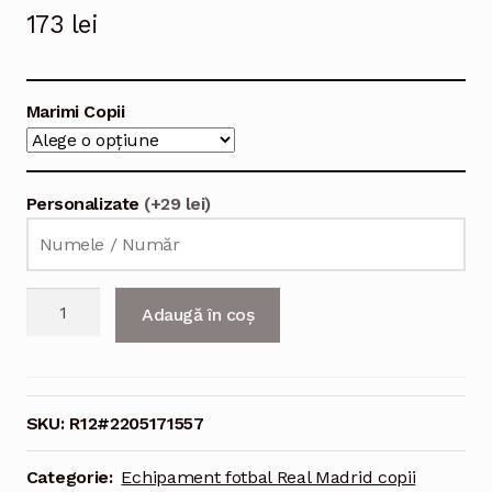
173
lei
Marimi Copii
Personalizate
(+29 lei)
Cantitate
Adaugă în coș
Echipament
fotbal
Real
Madrid
SKU:
R12#2205171557
Marcelo
#12
Categorie:
Echipament fotbal Real Madrid copii