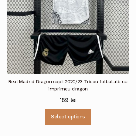
în
pagina
produsului.
Real Madrid Dragon copii 2022/23 Tricou fotbal alb cu
imprimeu dragon
189
lei
Acest
Select options
produs
are