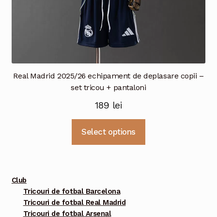
Real Madrid 2025/26 echipament de deplasare copii –
set tricou + pantaloni
189
lei
Acest
Select options
produs
are
mai
multe
Club
variații.
Tricouri de fotbal Barcelona
Tricouri de fotbal Real Madrid
Opțiunile
Tricouri de fotbal Arsenal
pot