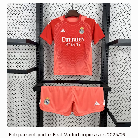
mai
multe
variații.
Opțiunile
pot
fi
alese
în
pagina
produsului.
Echipament portar Real Madrid copii sezon 2025/26 –