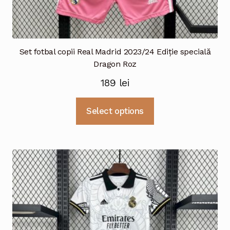
Set fotbal copii Real Madrid 2023/24 Ediție specială
Dragon Roz
189
lei
Acest
Select options
produs
are
mai
multe
variații.
Opțiunile
pot
fi
alese