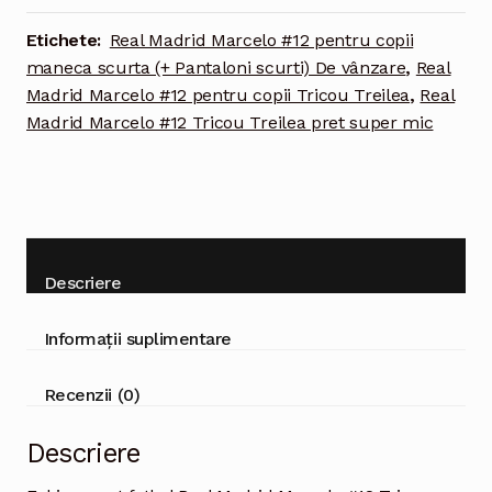
Tricou
Treilea
Etichete:
Real Madrid Marcelo #12 pentru copii
2021-
maneca scurta (+ Pantaloni scurti) De vânzare
,
Real
2022
Madrid Marcelo #12 pentru copii Tricou Treilea
,
Real
pentru
Madrid Marcelo #12 Tricou Treilea pret super mic
copii
maneca
scurta
(+
Pantaloni
scurti)
Descriere
Informații suplimentare
Recenzii (0)
Descriere