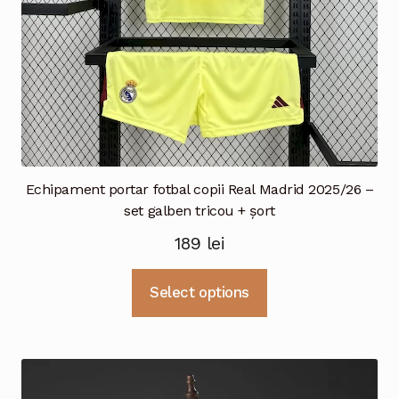
Echipament portar fotbal copii Real Madrid 2025/26 –
set galben tricou + șort
189
lei
Acest
Select options
produs
are
mai
multe