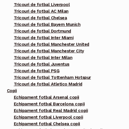
Tricouri de fotbal Liverpool
fi
Tricouri de fotbal AC Milan
alese
Tricouri de fotbal Chelsea
în
Tricouri de fotbal Bayern Munich
pagina
Tricouri de fotbal Dortmund
Tricouri de fotbal Inter Miami
produsului.
Tricouri de fotbal Manchester United
Tricouri de fotbal Manchester City
Tricouri de fotbal Inter Milan
Tricouri de fotbal Juventus
Tricouri de fotbal PSG
Tricouri de fotbal Tottenham Hotspur
Tricouri de fotbal Atletico Madrid
Copii
Echipament fotbal Arsenal copii
Echipament fotbal Barcelona copii
Echipament fotbal Real Madrid copii
Echipament fotbal Liverpool copii
Echipament fotbal Chelsea copii