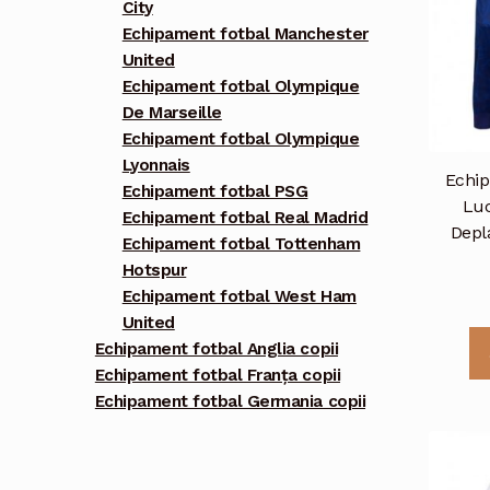
City
Echipament fotbal Manchester
United
Echipament fotbal Olympique
De Marseille
Echipament fotbal Olympique
Lyonnais
Echip
Echipament fotbal PSG
Luc
Echipament fotbal Real Madrid
Depl
Echipament fotbal Tottenham
Hotspur
Echipament fotbal West Ham
United
Echipament fotbal Anglia copii
Echipament fotbal Franța copii
Echipament fotbal Germania copii