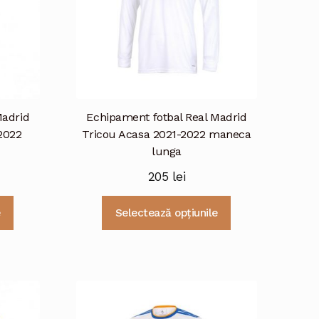
Madrid
Echipament fotbal Real Madrid
2022
Tricou Acasa 2021-2022 maneca
lunga
205
lei
Acest
Acest
e
Selectează opțiunile
produs
produs
are
are
mai
mai
multe
multe
variații.
variații.
Opțiunile
Opțiunile