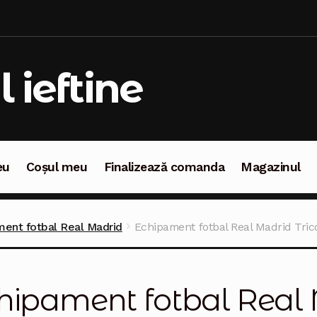
l ieftine
eu
Coșul meu
Finalizează comanda
Magazinul
oșul meu
Finalizează comanda
Magazinul
ent fotbal Real Madrid
Echipament fotbal Real Madrid Tri
hipament fotbal Real 