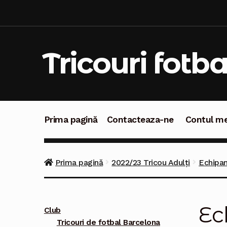
Sari
Sari
la
la
navigare
conținut
Tricouri fotba
Prima pagină
Contacteaza-ne
Contul m
Prima pagină
Contacteaza-ne
Contul meu
C
Prima pagină
2022/23 Tricou Adulți
Echipam
Ec
Club
Tricouri de fotbal Barcelona