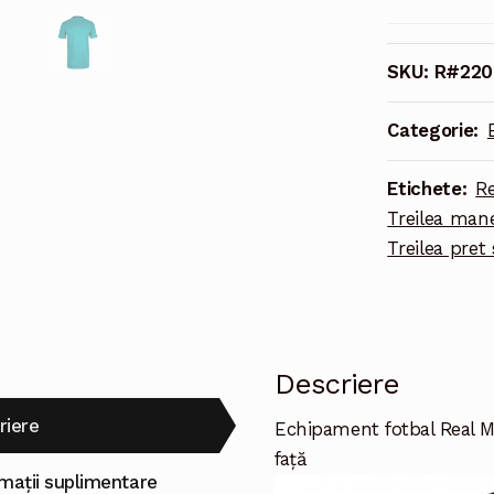
fotbal
Real
Madrid
SKU:
R#220
Tricou
Treilea
Categorie:
2021-
2022
Etichete:
Re
maneca
Treilea man
scurta
Treilea pret
Descriere
riere
Echipament fotbal Real M
față
rmații suplimentare