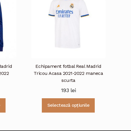
pot
pot
fi
fi
alese
alese
în
în
pagina
pagina
produsului.
produsului.
Madrid
Echipament fotbal Real Madrid
2022
Tricou Acasa 2021-2022 maneca
scurta
193
lei
Acest
Acest
e
Selectează opțiunile
produs
produs
are
are
mai
mai
multe
multe