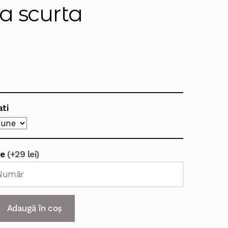
a scurta
ati
te
(+29 lei)
Adaugă în coș