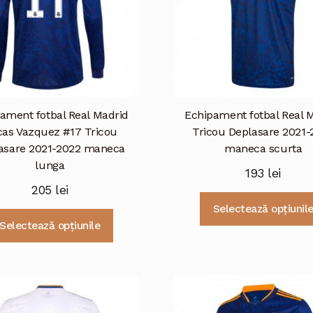
ament fotbal Real Madrid
Echipament fotbal Real 
as Vazquez #17 Tricou
Tricou Deplasare 2021-
asare 2021-2022 maneca
maneca scurta
lunga
193
lei
205
lei
Selectează opțiunil
Acest
Selectează opțiunile
produs
are
mai
multe
variații.