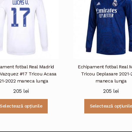
Opțiunile
pot
fi
alese
în
pagina
produsului.
ament fotbal Real Madrid
Echipament fotbal Real 
Vazquez #17 Tricou Acasa
Tricou Deplasare 2021-
21-2022 maneca lunga
maneca lunga
205
lei
205
lei
Acest
Selectează opțiunile
Selectează opțiunil
produs
are
mai
multe