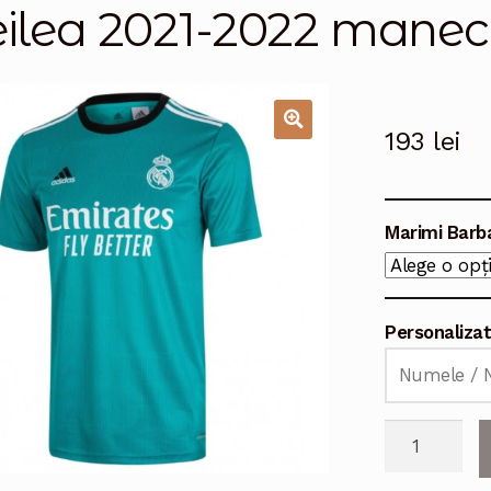
eilea 2021-2022 manec
193
lei
🔍
Marimi Barb
Personaliza
Cantitate
Echipament