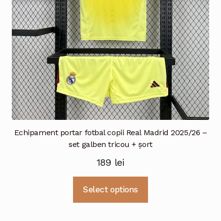
în
pagina
produsului.
Echipament portar fotbal copii Real Madrid 2025/26 –
set galben tricou + șort
189
lei
Acest
Select options
produs
are