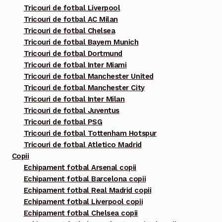
Tricouri de fotbal Liverpool
fi
Tricouri de fotbal AC Milan
alese
Tricouri de fotbal Chelsea
în
Tricouri de fotbal Bayern Munich
pagina
Tricouri de fotbal Dortmund
Tricouri de fotbal Inter Miami
produsului.
Tricouri de fotbal Manchester United
Tricouri de fotbal Manchester City
Tricouri de fotbal Inter Milan
Tricouri de fotbal Juventus
Tricouri de fotbal PSG
Tricouri de fotbal Tottenham Hotspur
Tricouri de fotbal Atletico Madrid
Copii
Echipament fotbal Arsenal copii
Echipament fotbal Barcelona copii
Echipament fotbal Real Madrid copii
Echipament fotbal Liverpool copii
Echipament fotbal Chelsea copii