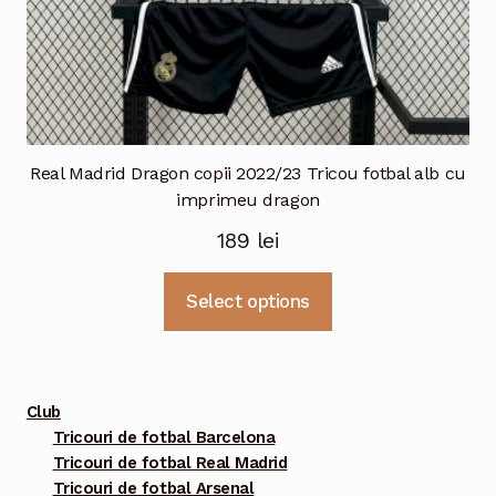
Real Madrid Dragon copii 2022/23 Tricou fotbal alb cu
imprimeu dragon
189
lei
Acest
Select options
produs
are
mai
multe
Club
variații.
Tricouri de fotbal Barcelona
Tricouri de fotbal Real Madrid
Opțiunile
Tricouri de fotbal Arsenal
pot