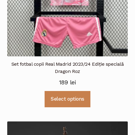
Set fotbal copii Real Madrid 2023/24 Ediție specială
Dragon Roz
189
lei
Acest
Select options
produs
are
mai
multe