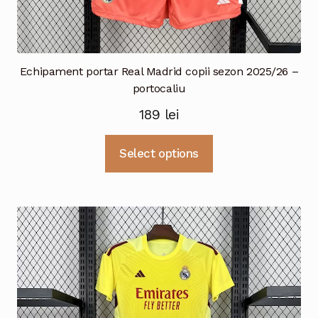
Echipament portar Real Madrid copii sezon 2025/26 –
portocaliu
189
lei
Acest
Select options
produs
are
mai
multe
variații.
Opțiunile
pot
fi
alese