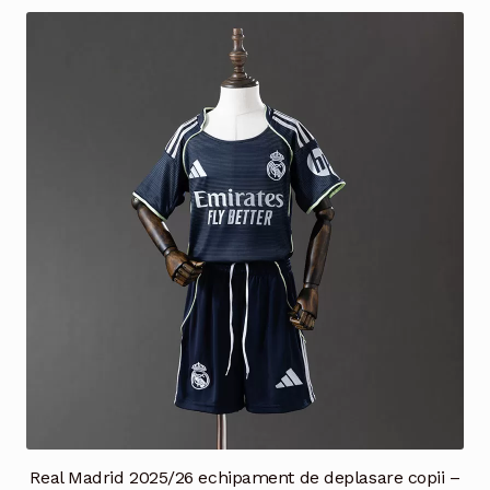
mai
multe
variații.
Opțiunile
pot
fi
alese
în
pagina
produsului.
Real Madrid 2025/26 echipament de deplasare copii –