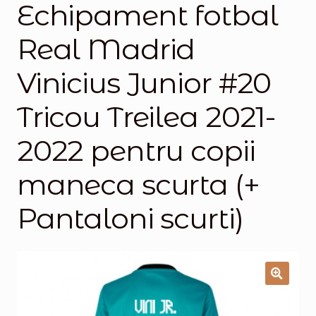
Echipament fotbal
Magazinul
Real Madrid
Vinicius Junior #20
Tricou Treilea 2021-
2022 pentru copii
maneca scurta (+
Pantaloni scurti)
🔍