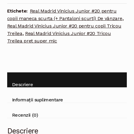
#20
Tricou
Etichete:
Real Madrid Vinicius Junior #20 pentru
Treilea
copii maneca scurta (+ Pantaloni scurti) De vânzare
,
2021-
Real Madrid Vinicius Junior #20 pentru copii Tricou
2022
Treilea
,
Real Madrid Vinicius Junior #20 Tricou
pentru
Treilea pret super mic
copii
maneca
scurta
(+
Pantaloni
scurti)
Descriere
Informații suplimentare
Recenzii (0)
Descriere