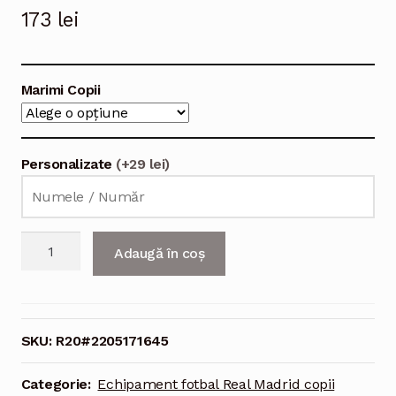
173
lei
Marimi Copii
Personalizate
(+29 lei)
Cantitate
Adaugă în coș
Echipament
fotbal
Real
Madrid
SKU:
R20#2205171645
Vinicius
Junior
Categorie:
Echipament fotbal Real Madrid copii