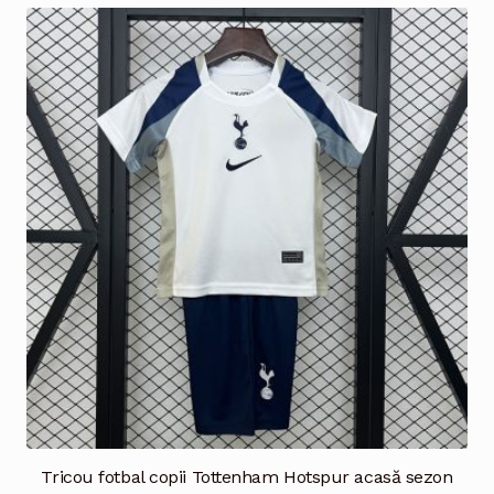
multe
variații.
Opțiunile
pot
fi
alese
în
pagina
produsului.
Tricou fotbal copii Tottenham Hotspur acasă sezon