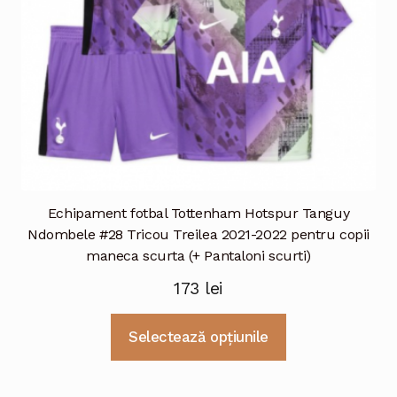
pagina
produsului.
Echipament fotbal Tottenham Hotspur Tanguy
Ndombele #28 Tricou Treilea 2021-2022 pentru copii
maneca scurta (+ Pantaloni scurti)
173
lei
Acest
Selectează opțiunile
produs
are
mai