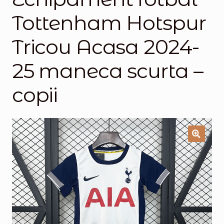
Tottenham Hotspur
Magazinul
Tricou Acasa 2024-
25 maneca scurta –
copii
🔍