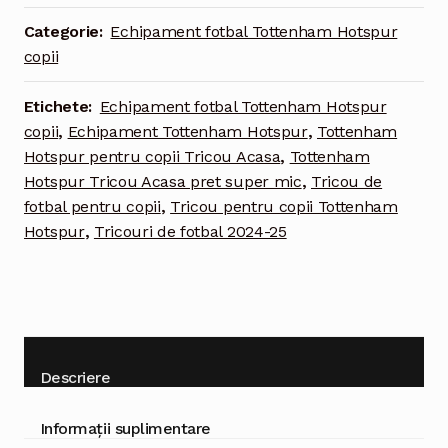
Acasa
Categorie:
Echipament fotbal Tottenham Hotspur
2024-
copii
25
maneca
Etichete:
Echipament fotbal Tottenham Hotspur
scurta
copii
,
Echipament Tottenham Hotspur
,
Tottenham
-
Hotspur pentru copii Tricou Acasa
,
Tottenham
copii
Hotspur Tricou Acasa pret super mic
,
Tricou de
fotbal pentru copii
,
Tricou pentru copii Tottenham
Hotspur
,
Tricouri de fotbal 2024-25
Descriere
Informații suplimentare