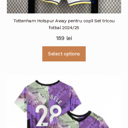
Tottenham Hotspur Away pentru copii Set tricou
fotbal 2024/25
189
lei
Acest
Select options
produs
are
mai
multe
variații.
Opțiunile
pot
fi
alese
în