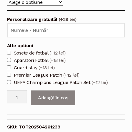
Personalizare gratuită!
(+29 lei)
Alte optiuni
Sosete de fotbal
(+12 lei)
Aparatori Fotbal
(+18 lei)
Guard stay
(+13 lei)
Premier League Patch
(+12 lei)
UEFA Champions League Patch Set
(+12 lei)
Cantitate
Adaugă în coș
Echipament
fotbal
Tottenham
Hotspur
SKU:
TOT202504261239
Tricou