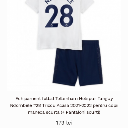
pot
fi
alese
în
pagina
produsului.
Echipament fotbal Tottenham Hotspur Tanguy
Ndombele #28 Tricou Acasa 2021-2022 pentru copii
maneca scurta (+ Pantaloni scurti)
173
lei