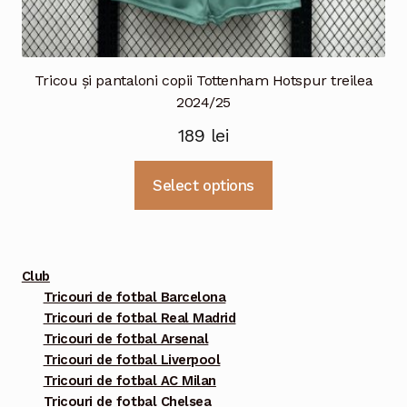
Tricou și pantaloni copii Tottenham Hotspur treilea
2024/25
189
lei
Acest
Select options
produs
are
mai
multe
Club
variații.
Tricouri de fotbal Barcelona
Tricouri de fotbal Real Madrid
Opțiunile
Tricouri de fotbal Arsenal
pot
Tricouri de fotbal Liverpool
fi
Tricouri de fotbal AC Milan
alese
Tricouri de fotbal Chelsea