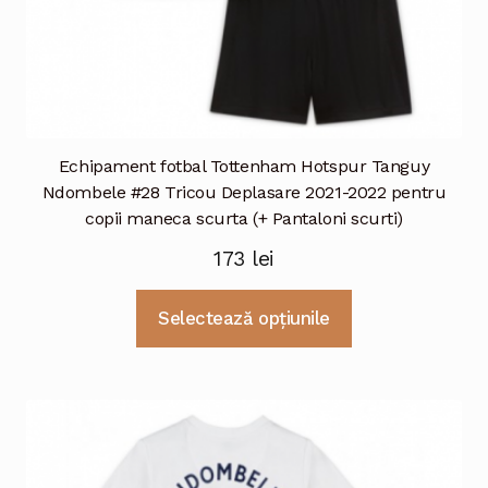
Echipament fotbal Tottenham Hotspur Tanguy
Ndombele #28 Tricou Deplasare 2021-2022 pentru
copii maneca scurta (+ Pantaloni scurti)
173
lei
Acest
Selectează opțiunile
produs
are
mai
multe
variații.
Opțiunile