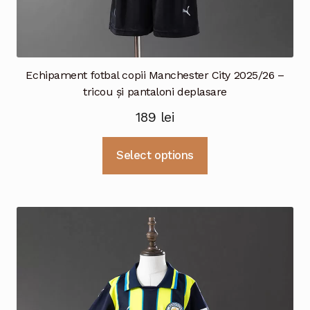
Echipament fotbal copii Manchester City 2025/26 –
tricou și pantaloni deplasare
189
lei
Acest
Select options
produs
are
mai
multe
variații.
Opțiunile
pot
fi