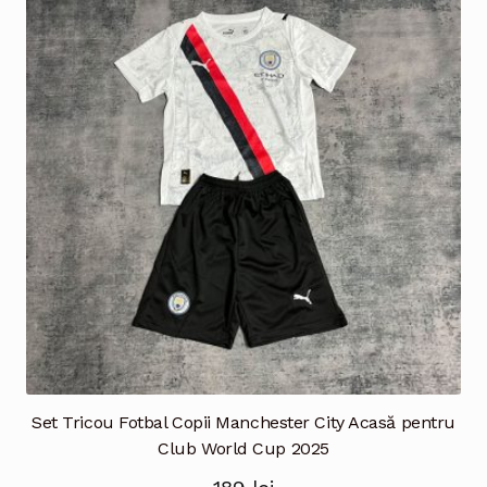
variații.
Opțiunile
pot
fi
alese
în
pagina
produsului.
Set Tricou Fotbal Copii Manchester City Acasă pentru
Club World Cup 2025