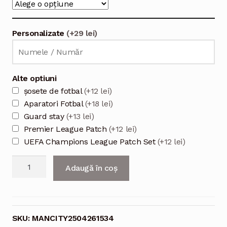
Personalizate
(+29 lei)
Alte optiuni
șosete de fotbal
(+12 lei)
Aparatori Fotbal
(+18 lei)
Guard stay
(+13 lei)
Premier League Patch
(+12 lei)
UEFA Champions League Patch Set
(+12 lei)
Cantitate
Adaugă în coș
Echipament
pentru
fotbal
acasă
SKU:
MANCITY2504261534
pentru