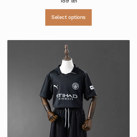
189
lei
Acest
Select options
produs
are
mai
multe
variații.
Opțiunile
pot
fi
alese
în
pagina
produsului.