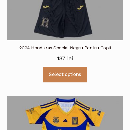
2024 Honduras Special Negru Pentru Copii
187
lei
Acest
Select options
produs
are
mai
multe
variații.
Opțiunile
pot