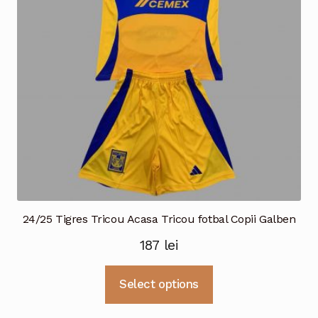
fi
alese
în
pagina
produsului.
24/25 Tigres Tricou Acasa Tricou fotbal Copii Galben
187
lei
Acest
Select options
produs
are