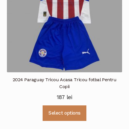
alese
în
pagina
produsului.
2024 Paraguay Tricou Acasa Tricou fotbal Pentru
Copii
187
lei
Acest
Select options
produs
are