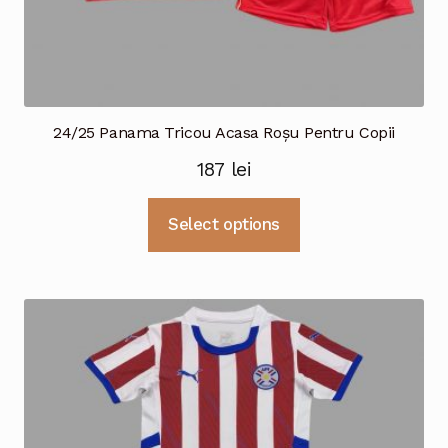
24/25 Panama Tricou Acasa Roșu Pentru Copii
187
lei
Acest
Select options
produs
are
mai
multe
variații.
Opțiunile
pot
fi