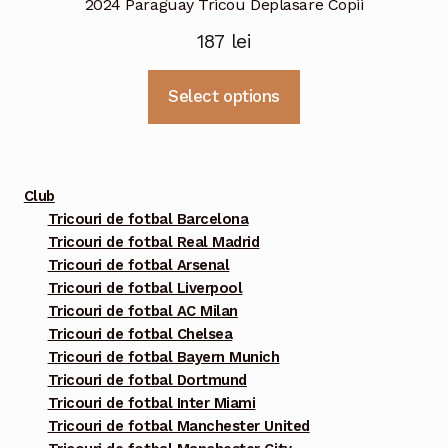
2024 Paraguay Tricou Deplasare Copii
187
lei
Acest
Select options
produs
are
mai
multe
Club
variații.
Tricouri de fotbal Barcelona
Tricouri de fotbal Real Madrid
Opțiunile
Tricouri de fotbal Arsenal
pot
Tricouri de fotbal Liverpool
fi
Tricouri de fotbal AC Milan
alese
Tricouri de fotbal Chelsea
în
Tricouri de fotbal Bayern Munich
pagina
Tricouri de fotbal Dortmund
Tricouri de fotbal Inter Miami
produsului.
Tricouri de fotbal Manchester United