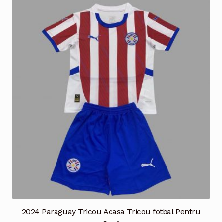
multe
variații.
Opțiunile
pot
fi
alese
în
pagina
produsului.
2024 Paraguay Tricou Acasa Tricou fotbal Pentru