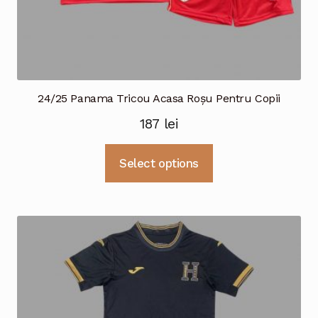
24/25 Panama Tricou Acasa Roșu Pentru Copii
187
lei
Acest
Select options
produs
are
mai
multe
variații.
Opțiunile
pot
fi