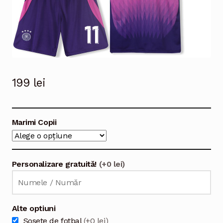
199
lei
Marimi Copii
Personalizare gratuită!
(+0 lei)
Alte optiuni
Sosete de fotbal
(+0 lei)