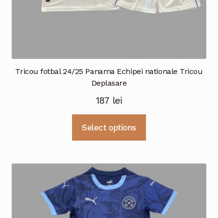
Tricou fotbal 24/25 Panama Echipei nationale Tricou
Deplasare
187
lei
Acest
Select options
produs
are
mai
multe
variații.
Opțiunile
pot