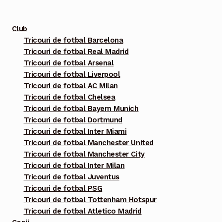
mai
multe
Club
variații.
Tricouri de fotbal Barcelona
Tricouri de fotbal Real Madrid
Opțiunile
Tricouri de fotbal Arsenal
pot
Tricouri de fotbal Liverpool
fi
Tricouri de fotbal AC Milan
alese
Tricouri de fotbal Chelsea
în
Tricouri de fotbal Bayern Munich
pagina
Tricouri de fotbal Dortmund
Tricouri de fotbal Inter Miami
produsului.
Tricouri de fotbal Manchester United
Tricouri de fotbal Manchester City
Tricouri de fotbal Inter Milan
Tricouri de fotbal Juventus
Tricouri de fotbal PSG
Tricouri de fotbal Tottenham Hotspur
Tricouri de fotbal Atletico Madrid