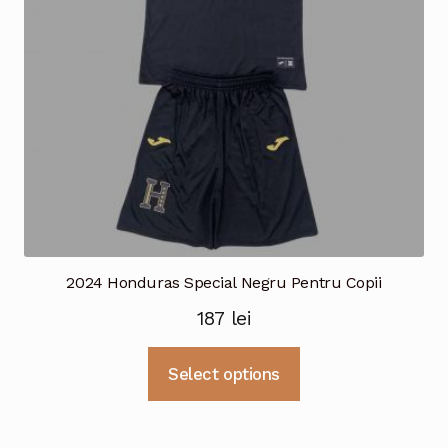
alese
în
pagina
produsului.
2024 Honduras Special Negru Pentru Copii
187
lei
Acest
Select options
produs
are
mai