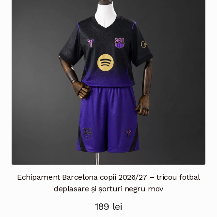
Opțiunile
pot
fi
alese
în
pagina
produsului.
Echipament Barcelona copii 2026/27 – tricou fotbal
deplasare și șorturi negru mov
189
lei