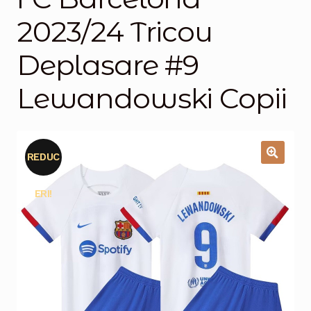
2023/24 Tricou
Magazinul
Deplasare #9
Lewandowski Copii
REDUC
🔍
ERI!