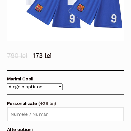
Prețul
Prețul
790
lei
173
lei
inițial
curent
a
este:
Marimi Copii
fost:
173 lei.
790 lei.
Personalizate
(+29 lei)
Alte optiuni