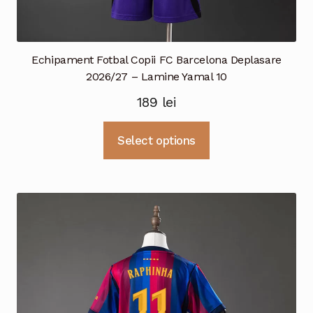
Echipament Fotbal Copii FC Barcelona Deplasare
2026/27 – Lamine Yamal 10
189
lei
Acest
Select options
produs
are
mai
multe
variații.
Opțiunile
pot
fi
alese