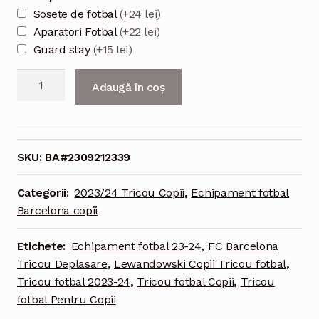
Sosete de fotbal
(+24 lei)
Aparatori Fotbal
(+22 lei)
Guard stay
(+15 lei)
Cantitate
Adaugă în coș
FC
Barcelona
2023/24
Tricou
SKU:
BA#2309212339
Deplasare
#9
Categorii:
2023/24 Tricou Copii
,
Echipament fotbal
Lewandowski
Barcelona copii
Copii
Etichete:
Echipament fotbal 23-24
,
FC Barcelona
Tricou Deplasare
,
Lewandowski Copii Tricou fotbal
,
Tricou fotbal 2023-24
,
Tricou fotbal Copii
,
Tricou
fotbal Pentru Copii