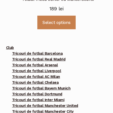
189
lei
Acest
Select options
produs
are
mai
multe
Club
variații.
Tricouri de fotbal Barcelona
Tricouri de fotbal Real Madrid
Opțiunile
Tricouri de fotbal Arsenal
pot
Tricouri de fotbal Liverpool
fi
Tricouri de fotbal AC Milan
alese
Tricouri de fotbal Chelsea
în
Tricouri de fotbal Bayern Munich
pagina
Tricouri de fotbal Dortmund
Tricouri de fotbal Inter Miami
produsului.
Tricouri de fotbal Manchester United
Tricouri de fotbal Manchester City