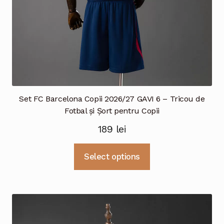
produsului.
Set FC Barcelona Copii 2026/27 GAVI 6 – Tricou de
Fotbal și Șort pentru Copii
189
lei
Acest
Select options
produs
are
mai
multe
variații.