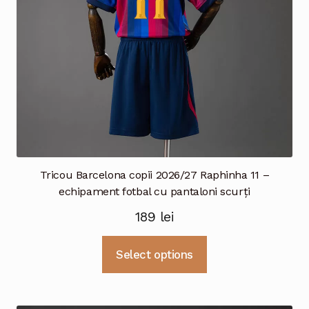
în
pagina
produsului.
Tricou Barcelona copii 2026/27 Raphinha 11 –
echipament fotbal cu pantaloni scurți
189
lei
Acest
Select options
produs
are
mai