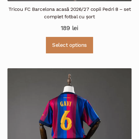
Tricou FC Barcelona acasă 2026/27 copii Pedri 8 – set
complet fotbal cu șort
189
lei
Acest
Select options
produs
are
mai
multe
variații.
Opțiunile
pot
fi
alese
în
pagina