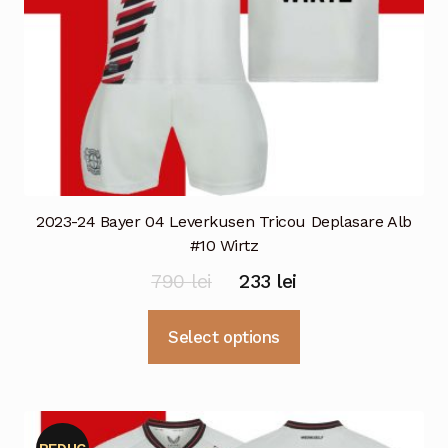
2023-24 Bayer 04 Leverkusen Tricou Deplasare Alb
#10 Wirtz
Prețul
Prețul
790
lei
233
lei
inițial
curent
Acest
Select options
a
este:
produs
fost:
233 lei.
are
mai
790 lei.
multe