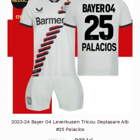
REDUC
variații.
Opțiunile
ERI!
pot
fi
alese
în
pagina
produsului.
2023-24 Bayer 04 Leverkusen Tricou Deplasare Alb
#25 Palacios