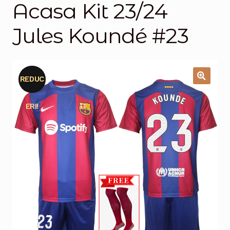
Acasa Kit 23/24
Magazinul
Jules Koundé #23
REDUC
🔍
ERI!