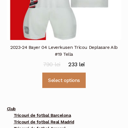
2023-24 Bayer 04 Leverkusen Tricou Deplasare Alb
#19 Tella
Prețul
Prețul
790
lei
233
lei
inițial
curent
Acest
Select options
a
este:
produs
fost:
233 lei.
are
mai
790 lei.
multe
Club
variații.
Tricouri de fotbal Barcelona
Tricouri de fotbal Real Madrid
Opțiunile