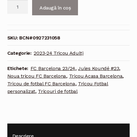
Cantitate
Adaugă în coș
FC
Barcelona
Tricou
Acasa
SKU:
BCN#0927231058
Kit
23/24
Categorie:
2023-24 Tricou Adulți
Jules
Koundé
Etichete:
FC Barcelona 23/24
,
Jules Koundé #23
,
#23
Noua tricou FC Barcelona
,
Tricou Acasa Barcelona
,
Tricou de fotbal FC Barcelona
,
Tricou Fotbal
personalizat
,
Tricouri de fotbal
Descriere