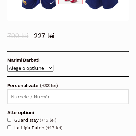
Prețul
Prețul
790
lei
227
lei
inițial
curent
a
este:
Marimi Barbati
fost:
227 lei.
790 lei.
Personalizate
(+33 lei)
Alte optiuni
Guard stay
(+15 lei)
La Liga Patch
(+17 lei)