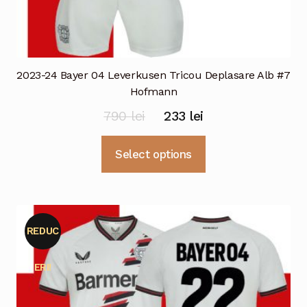
2023-24 Bayer 04 Leverkusen Tricou Deplasare Alb #7
Hofmann
Prețul
Prețul
790
lei
233
lei
inițial
curent
Acest
Select options
a
este:
produs
fost:
233 lei.
are
mai
790 lei.
multe
REDUC
variații.
Opțiunile
ERI!
pot
fi