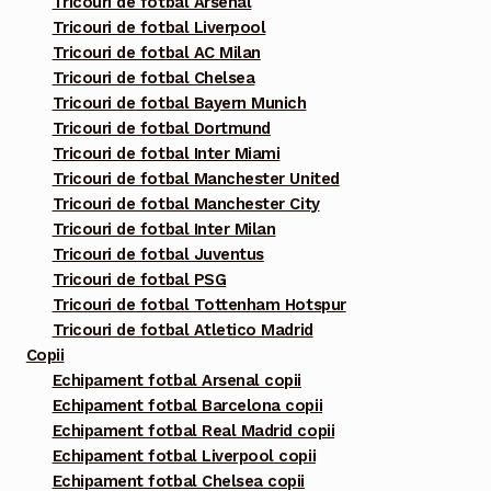
Tricouri de fotbal Arsenal
pot
Tricouri de fotbal Liverpool
fi
Tricouri de fotbal AC Milan
alese
Tricouri de fotbal Chelsea
în
Tricouri de fotbal Bayern Munich
pagina
Tricouri de fotbal Dortmund
Tricouri de fotbal Inter Miami
produsului.
Tricouri de fotbal Manchester United
Tricouri de fotbal Manchester City
Tricouri de fotbal Inter Milan
Tricouri de fotbal Juventus
Tricouri de fotbal PSG
Tricouri de fotbal Tottenham Hotspur
Tricouri de fotbal Atletico Madrid
Copii
Echipament fotbal Arsenal copii
Echipament fotbal Barcelona copii
Echipament fotbal Real Madrid copii
Echipament fotbal Liverpool copii
Echipament fotbal Chelsea copii