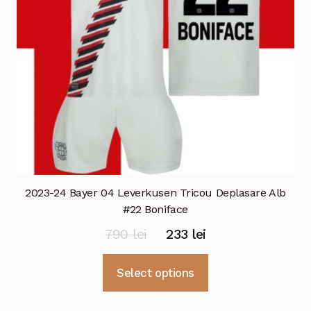
alese
în
pagina
produsului.
2023-24 Bayer 04 Leverkusen Tricou Deplasare Alb
#22 Boniface
Prețul
Prețul
790
lei
233
lei
inițial
curent
Acest
Select options
a
este:
produs
fost:
233 lei.
are