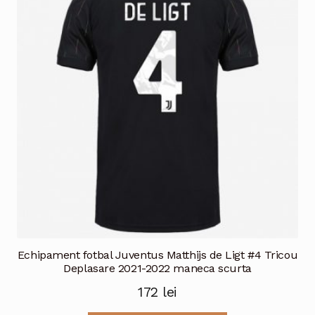
Opțiunile
pot
fi
alese
în
pagina
produsului.
Echipament fotbal Juventus Matthijs de Ligt #4 Tricou
Deplasare 2021-2022 maneca scurta
172
lei