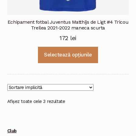
Echipament fotbal Juventus Matthijs de Ligt #4 Tricou
Treilea 2021-2022 maneca scurta
172
lei
Acest
Selectează opțiunile
produs
are
mai
multe
variații.
Opțiunile
Afișez toate cele 3 rezultate
pot
fi
alese
Club
în