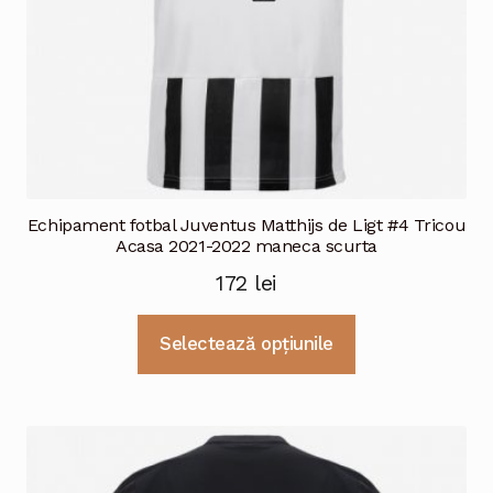
Echipament fotbal Juventus Matthijs de Ligt #4 Tricou
Acasa 2021-2022 maneca scurta
172
lei
Acest
Selectează opțiunile
produs
are
mai
multe
variații.