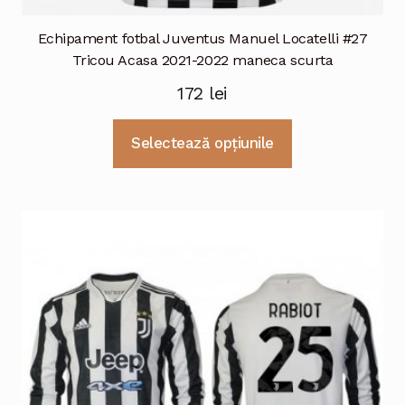
Echipament fotbal Juventus Manuel Locatelli #27
Tricou Acasa 2021-2022 maneca scurta
172
lei
Acest
Selectează opțiunile
produs
are
mai
multe
variații.
Opțiunile
pot
fi
alese
în
pagina