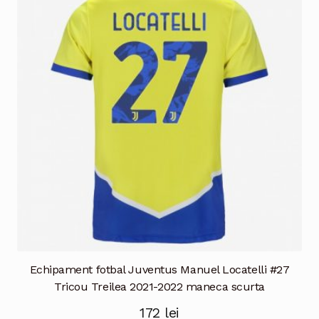
Opțiunile
pot
fi
alese
în
pagina
produsului.
Echipament fotbal Juventus Manuel Locatelli #27
Tricou Treilea 2021-2022 maneca scurta
172
lei