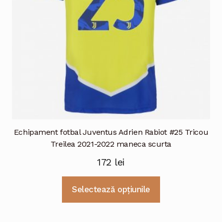
în
pagina
produsului.
Echipament fotbal Juventus Adrien Rabiot #25 Tricou
Treilea 2021-2022 maneca scurta
172
lei
Acest
Selectează opțiunile
produs
are