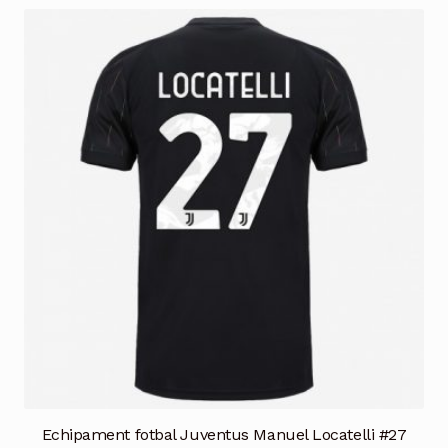
mai
multe
variații.
Opțiunile
pot
fi
alese
în
pagina
produsului.
Echipament fotbal Juventus Manuel Locatelli #27