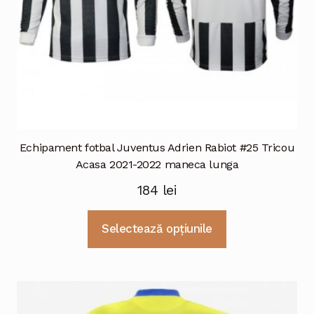
produsului.
Echipament fotbal Juventus Adrien Rabiot #25 Tricou
Acasa 2021-2022 maneca lunga
184
lei
Acest
Selectează opțiunile
produs
are
mai
multe
variații.