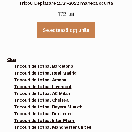
Tricou Deplasare 2021-2022 maneca scurta
172
lei
Acest
Selectează opțiunile
produs
are
mai
multe
Club
variații.
Tricouri de fotbal Barcelona
Tricouri de fotbal Real Madrid
Opțiunile
Tricouri de fotbal Arsenal
pot
Tricouri de fotbal Liverpool
fi
Tricouri de fotbal AC Milan
alese
Tricouri de fotbal Chelsea
în
Tricouri de fotbal Bayern Munich
pagina
Tricouri de fotbal Dortmund
Tricouri de fotbal Inter Miami
produsului.
Tricouri de fotbal Manchester United