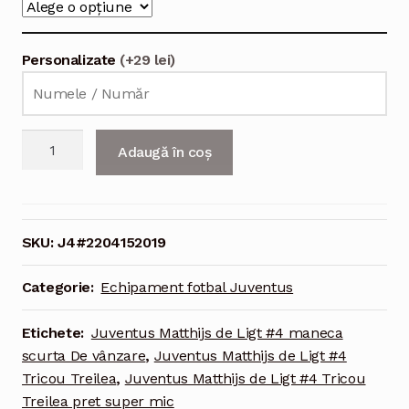
Personalizate
(+29 lei)
Cantitate
Adaugă în coș
Echipament
fotbal
Juventus
Matthijs
SKU:
J4#2204152019
de
Ligt
Categorie:
Echipament fotbal Juventus
#4
Tricou
Etichete:
Juventus Matthijs de Ligt #4 maneca
Treilea
scurta De vânzare
,
Juventus Matthijs de Ligt #4
2021-
Tricou Treilea
,
Juventus Matthijs de Ligt #4 Tricou
2022
Treilea pret super mic